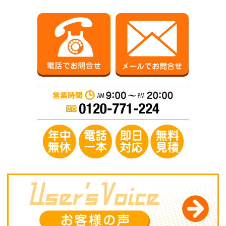
電話でお問合せ
メールでお
営業時間：AM 9:0
年中無休／電