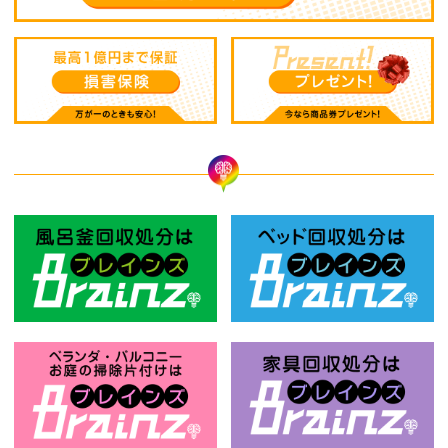
風呂釜回収処分はBrainz-ブレインズ
ベ