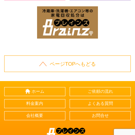
お庭の片付けはBrainz-ブレインズ-
家
家電回収処分はBrai
ページTOPへもどる
ホーム
ご依頼の流れ
料金案内
よくある質問
会社概要
お問合せ
Brainz-ブレインズ-