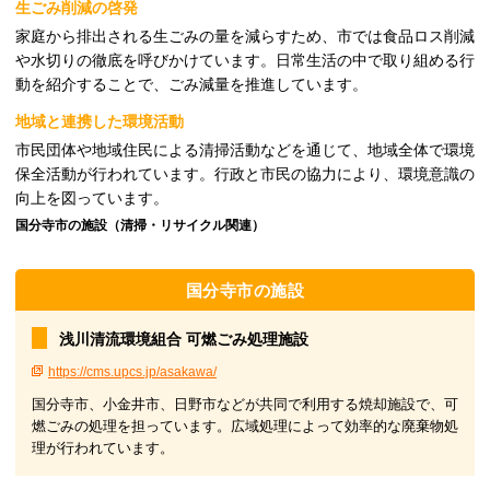
生ごみ削減の啓発
家庭から排出される生ごみの量を減らすため、市では食品ロス削減
や水切りの徹底を呼びかけています。日常生活の中で取り組める行
動を紹介することで、ごみ減量を推進しています。
地域と連携した環境活動
市民団体や地域住民による清掃活動などを通じて、地域全体で環境
保全活動が行われています。行政と市民の協力により、環境意識の
向上を図っています。
国分寺市の施設（清掃・リサイクル関連）
国分寺市の施設
浅川清流環境組合 可燃ごみ処理施設
https://cms.upcs.jp/asakawa/
国分寺市、小金井市、日野市などが共同で利用する焼却施設で、可
燃ごみの処理を担っています。広域処理によって効率的な廃棄物処
理が行われています。