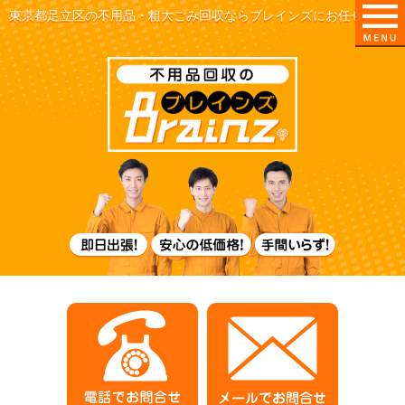
東京都足立区の不用品・粗大ごみ回収ならブレインズにお任せ！
即日出張！
電話でお問合せ
メールでお