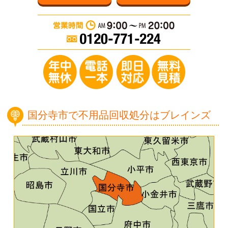
営業時間：AM 9:0
年中無休／電
国分寺市で不用品回収処分はブレインズ