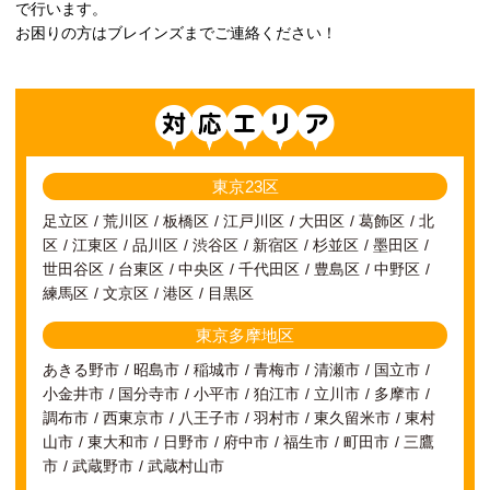
で行います。
お困りの方はブレインズまでご連絡ください！
対応エリア
東京23区
足立区
荒川区
板橋区
江戸川区
大田区
葛飾区
北
区
江東区
品川区
渋谷区
新宿区
杉並区
墨田区
世田谷区
台東区
中央区
千代田区
豊島区
中野区
練馬区
文京区
港区
目黒区
東京多摩地区
あきる野市
昭島市
稲城市
青梅市
清瀬市
国立市
小金井市
国分寺市
小平市
狛江市
立川市
多摩市
調布市
西東京市
八王子市
羽村市
東久留米市
東村
山市
東大和市
日野市
府中市
福生市
町田市
三鷹
市
武蔵野市
武蔵村山市