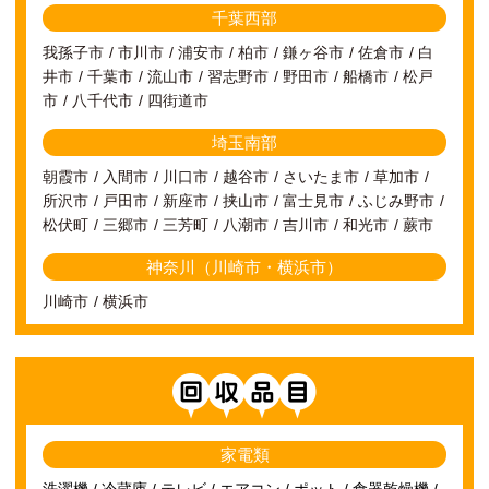
千葉西部
我孫子市
市川市
浦安市
柏市
鎌ヶ谷市
佐倉市
白
井市
千葉市
流山市
習志野市
野田市
船橋市
松戸
市
八千代市
四街道市
埼玉南部
朝霞市
入間市
川口市
越谷市
さいたま市
草加市
所沢市
戸田市
新座市
挟山市
富士見市
ふじみ野市
松伏町
三郷市
三芳町
八潮市
吉川市
和光市
蕨市
神奈川（川崎市・横浜市）
川崎市
横浜市
回収項目
家電類
洗濯機 / 冷蔵庫 / テレビ / エアコン / ポット / 食器乾燥機 /