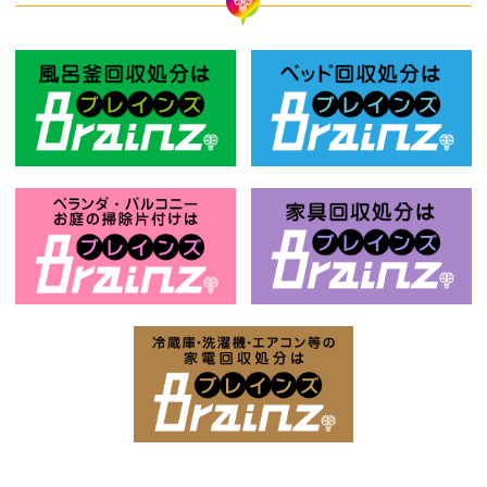
風呂釜回収処分はBrainz-ブレインズ
ベ
お庭の片付けはBrainz-ブレインズ-
家
家電回収処分はBrai