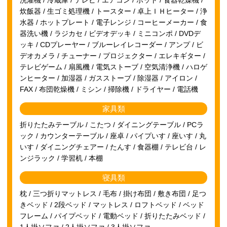
炊飯器 / 生ゴミ処理機 / トースター / 卓上ＩＨヒーター / 浄
水器 / ホットプレート / 電子レンジ / コーヒーメーカー / 食
器洗い機 / ラジカセ / ビデオデッキ / ミニコンポ / DVDデ
ッキ / CDプレーヤー / ブルーレイレコーダー / アンプ / ビ
デオカメラ / チューナー / プロジェクター / エレキギター /
テレビゲーム / 扇風機 / 電気ストーブ / 空気清浄機 / ハロゲ
ンヒーター / 加湿器 / ガスストーブ / 除湿器 / アイロン /
FAX / 布団乾燥機 / ミシン / 掃除機 / ドライヤー / 電話機
家具類
折りたたみテーブル / こたつ / ダイニングテーブル / PCラ
ック / カウンターテーブル / 座卓 / パイプいす / 座いす / 丸
いす / ダイニングチェアー / たんす / 食器棚 / テレビ台 / レ
ンジラック / 学習机 / 本棚
寝具類
枕 / 三つ折りマットレス / 毛布 / 掛け布団 / 敷き布団 / 足つ
きベッド / 2段ベッド / マットレス / ロフトベッド / ベッド
フレーム / パイプベッド / 電動ベッド / 折りたたみベッド /
1人掛ソファ / 2人掛ソファ / 3人掛ソファ