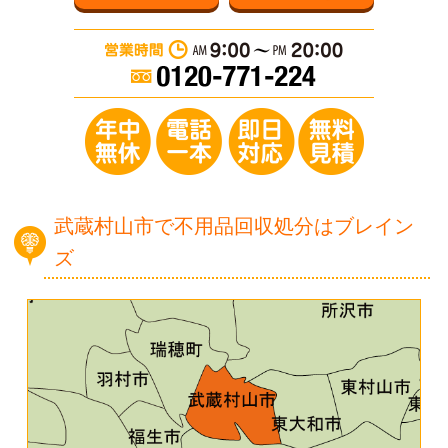
営業時間：AM 9:0
年中無休／電
武蔵村山市で不用品回収処分はブレイン
ズ