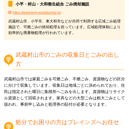
小平・村山・大和衛生組合 ごみ焼却施設
https://www.kmy-eiseikumiai.jp/
武蔵村山市、小平市、東大和市などが共同で利用する広域ごみ処理
施設で、可燃ごみの焼却処理を担っています。広域処理体制により
効率的な廃棄物処理が行われています。
武蔵村山市のごみの収集日とごみの出し
方
武蔵村山市では家庭ごみを可燃ごみ、不燃ごみ、資源物などの区分
に分けて収集しています。収集日は地域ごとに決められており、住
民は指定された曜日に集積所へごみを出します。資源物はリサイク
ル資源として回収されます。家具などの大型ごみは粗大ごみとして
扱われ、事前申し込みと処理券の貼付が必要となります。
処分でお困りの方はブレインズへお任せ