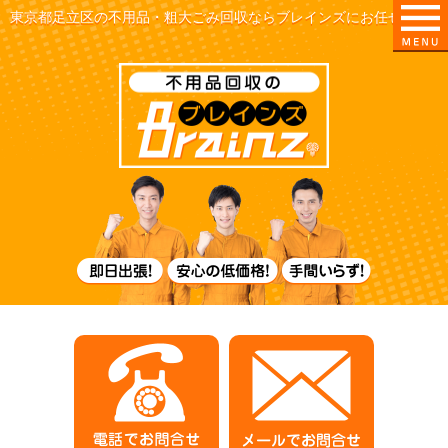
東京都足立区の不用品・粗大ごみ回収ならブレインズにお任せ！
即日出張！
電話でお問合せ
メールでお