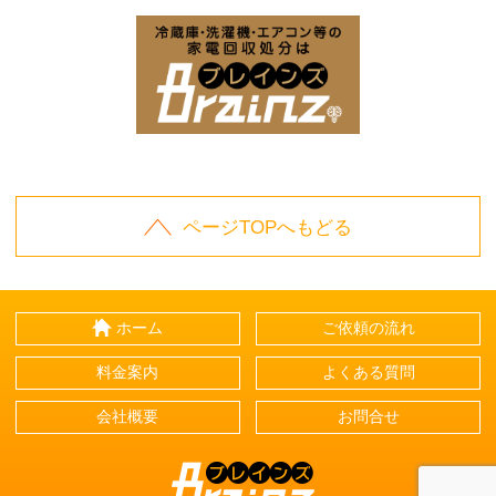
お庭の片付けはBrainz-ブレインズ-
家
家電回収処分はBrai
ページTOPへもどる
ホーム
ご依頼の流れ
料金案内
よくある質問
会社概要
お問合せ
Brainz-ブレインズ-