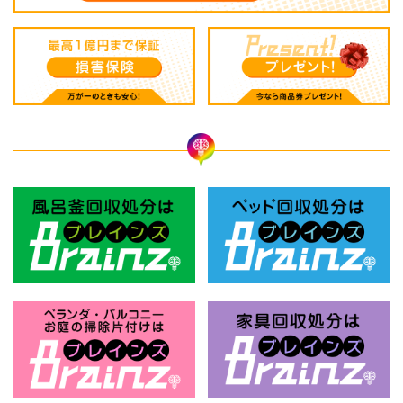
風呂釜回収処分はBrainz-ブレインズ
ベ