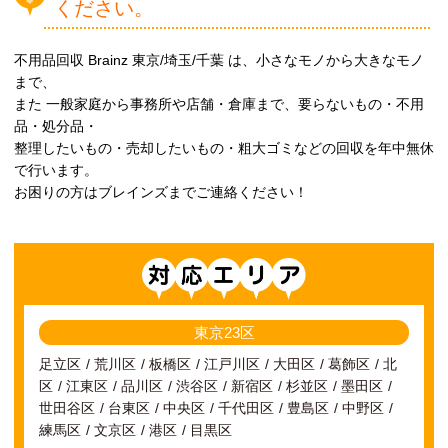
ください。
不用品回収 Brainz 東京/埼玉/千葉 は、小さなモノから大きなモノ
まで、
また 一般家庭から事務所や店舗・倉庫まで、要らないもの・不用
品・処分品・
整理したいもの・売却したいもの・粗大ゴミなどの回収を年中無休
で行います。
お困りの方はブレインズまでご連絡ください！
対応エリア
東京23区
足立区
荒川区
板橋区
江戸川区
大田区
葛飾区
北
区
江東区
品川区
渋谷区
新宿区
杉並区
墨田区
世田谷区
台東区
中央区
千代田区
豊島区
中野区
練馬区
文京区
港区
目黒区