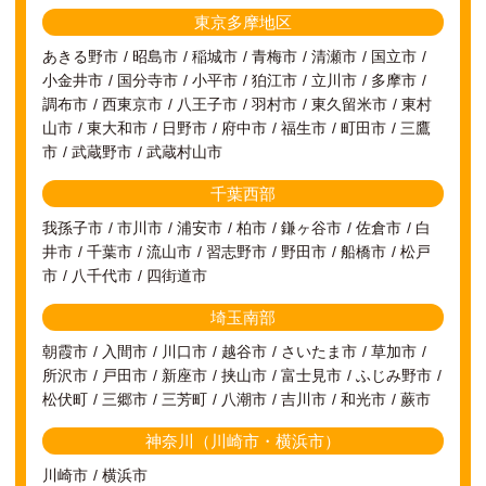
東京多摩地区
あきる野市
昭島市
稲城市
青梅市
清瀬市
国立市
小金井市
国分寺市
小平市
狛江市
立川市
多摩市
調布市
西東京市
八王子市
羽村市
東久留米市
東村
山市
東大和市
日野市
府中市
福生市
町田市
三鷹
市
武蔵野市
武蔵村山市
千葉西部
我孫子市
市川市
浦安市
柏市
鎌ヶ谷市
佐倉市
白
井市
千葉市
流山市
習志野市
野田市
船橋市
松戸
市
八千代市
四街道市
埼玉南部
朝霞市
入間市
川口市
越谷市
さいたま市
草加市
所沢市
戸田市
新座市
挟山市
富士見市
ふじみ野市
松伏町
三郷市
三芳町
八潮市
吉川市
和光市
蕨市
神奈川（川崎市・横浜市）
川崎市
横浜市