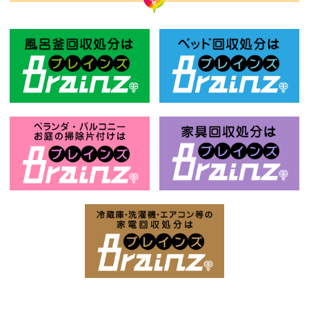
風呂釜回収処分はBrainz-ブレインズ
ベ
お庭の片付けはBrainz-ブレインズ-
家
家電回収処分はBrai