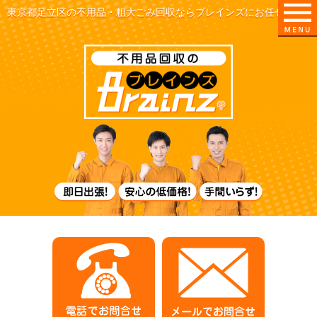
東京都足立区の不用品・粗大ごみ回収ならブレインズにお任せ！
即日出張！
電話でお問合せ
メールでお