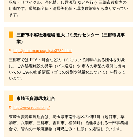
収集・リサイクル、浄化槽、し尿汲取 などを行う 三郷市役所内の
組織です。環境保全係・清掃美化係・環境政策室から成り立ってい
ます。
三郷市不燃物処理場 粗大ゴミ受付センター（三郷環境事
業）
http://gomi-map.crap.jp/s/3789.html
三郷市では PTA・町会などのゴミについて興味のある団体を対象
に、ごみ処理施設の見学（バス送迎）や 市内の希望の場所に出向
いての ごみの出前講座（ゴミの分別や減量化について）を行って
います。
東埼玉資源環境組合
http://www.reuse.or.jp/
東埼玉資源環境組合は、埼玉県東南部地区の5市1町（越谷市、草
加市、八潮市、三郷市、吉川市、松伏町）で組織される一部事務組
合で、管内の一般廃棄物（可燃ごみ・し尿）を処理しています。