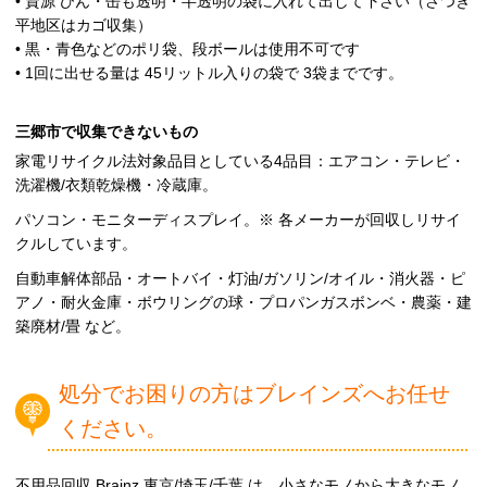
• 資源 びん・缶も透明・半透明の袋に入れて出して下さい（さつき
平地区はカゴ収集）
• 黒・青色などのポリ袋、段ボールは使用不可です
• 1回に出せる量は 45リットル入りの袋で 3袋までです。
三郷市で収集できないもの
家電リサイクル法対象品目としている4品目：エアコン・テレビ・
洗濯機/衣類乾燥機・冷蔵庫。
パソコン・モニターディスプレイ。※ 各メーカーが回収しリサイ
クルしています。
自動車解体部品・オートバイ・灯油/ガソリン/オイル・消火器・ピ
アノ・耐火金庫・ボウリングの球・プロパンガスボンベ・農薬・建
築廃材/畳 など。
処分でお困りの方はブレインズへお任せ
ください。
不用品回収 Brainz 東京/埼玉/千葉 は、小さなモノから大きなモノ