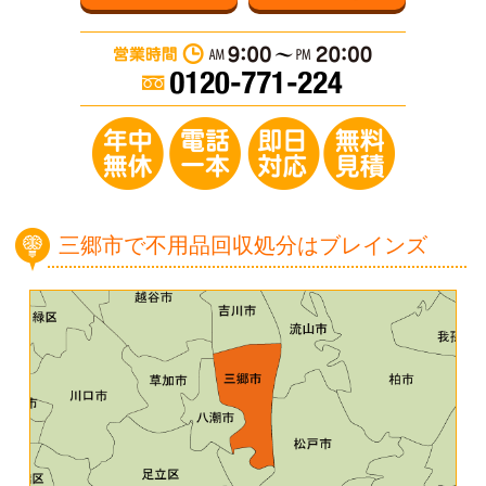
営業時間：AM 9:0
年中無休／電
三郷市で不用品回収処分はブレインズ