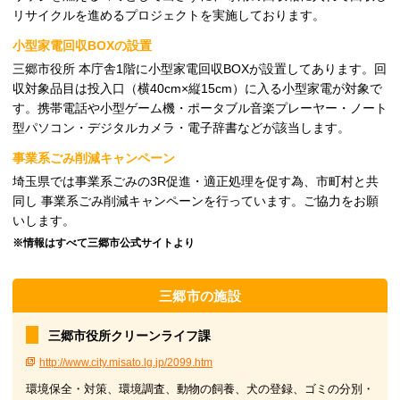
リサイクルを進めるプロジェクトを実施しております。
小型家電回収BOXの設置
三郷市役所 本庁舎1階に小型家電回収BOXが設置してあります。回
収対象品目は投入口（横40cm×縦15cm）に入る小型家電が対象で
す。携帯電話や小型ゲーム機・ポータブル音楽プレーヤー・ノート
型パソコン・デジタルカメラ・電子辞書などが該当します。
事業系ごみ削減キャンペーン
埼玉県では事業系ごみの3R促進・適正処理を促す為、市町村と共
同し 事業系ごみ削減キャンペーンを行っています。ご協力をお願
いします。
※情報はすべて三郷市公式サイトより
三郷市の施設
三郷市役所クリーンライフ課
http://www.city.misato.lg.jp/2099.htm
環境保全・対策、環境調査、動物の飼養、犬の登録、ゴミの分別・