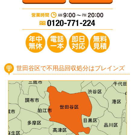
営業時間：AM 9:0
年中無休／電
世田谷区で不用品回収処分はブレインズ