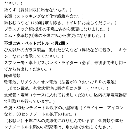
ださい。）
紙くず（資源回収に出せないもの。）
衣類（ストッキングなど化学繊維を含む。）
紙おむつなど（汚物は取り除き、トイレにお流しください。）
プラスチック類(従来の不燃ごみから変更になりました。)
ゴム・皮革類(従来の不燃ごみから変更になりました。)
不燃ごみ・ペットボトル ＜月2回＞
びん以外のガラス製品、割れたびんなど（厚紙などに包み、「キケ
ン」などと表示してください。）
スプレー缶・卓上ガスボンベ・ライター（必ず、最後まで出し切っ
てからお出しください。）
陶磁器類
乾電池、リチウムイオン電池（型番がＣＲおよびＢＲの電池）
（ボタン電池、充電式電池は販売店にお返しください。）
蛍光管・電球（ケースに入れてお出しください。区内の家電電器店
で引取りを行っています。)
金属・30センチメートル以下の小型家電（ドライヤー、アイロン
など、30センチメートル以下のもの。）
（お願い）不燃ごみの資源化に取り組んでいます。金属類や30セ
ンチメートル未満の小型家電は、別の袋でお出しください。