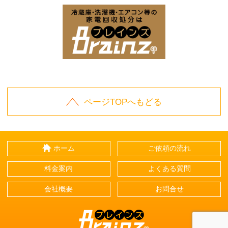
お庭の片付けはBrainz-ブレインズ-
家
家電回収処分はBrai
ページTOPへもどる
ホーム
ご依頼の流れ
料金案内
よくある質問
会社概要
お問合せ
Brainz-ブレインズ-