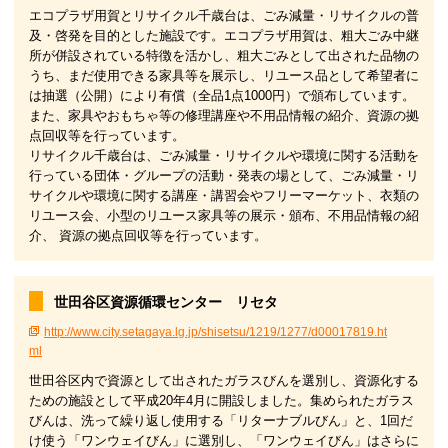
エコプラザ用賀とリサイクル千歳台は、ごみ減量・リサイクルの普
及・啓発を目的とした施設です。エコプラザ用賀は、粗大ごみ中継
所が併設されている特徴を活かし、粗大ごみとして出された品物の
うち、まだ使用できる家具等を展示し、リユース品として希望者に
は抽選（公開）により有償（全品1点1000円）で頒布しています。
また、家具やおもちゃ等の修理講座や不用品情報の紹介、資源の拠
点回収等を行っています。
リサイクル千歳台は、ごみ減量・リサイクルや環境に関する活動を
行っている団体・グループの活動・発表の場として、ごみ減量・リ
サイクルや環境に関する講座・講習会やフリーマーケット、衣類の
リユース会、小型のリユース家具等の展示・頒布、不用品情報の紹
介、 資源の拠点回収等を行っています。
世田谷区資源循環センター リセタ
http://www.city.setagaya.lg.jp/shisetsu/1219/1277/d00017819.ht
ml
世田谷区内で資源として出されたガラスびんを選別し、資源化する
ための施設として平成20年4月に開設しました。集められたガラス
びんは、洗って繰り返し使用する「リターナブルびん」と、1回だ
け使う「ワンウェイびん」に選別し、「ワンウェイびん」はさらに