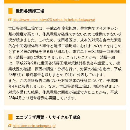
世田谷清掃工場
http://www.union.tokyo23-seisou.lg.jp/kojo/setagaya/
世田谷清掃工場では、平成26年度秋以降、炉室内でダイオキシン
類の濃度が高まり、作業環境が確保できないために稼動できない状
況が続きました。このため、世田谷区は、抜本的対策を含めた安定
的な中間処理体制の確保と清掃工場周辺にお住まいの方々をはじめ
とする区民の理解を得る取り組みを、東京二十三区清掃一部事務組
合（清掃一組)に求めてきました。こうしたことから、清掃一組
は、平成27年9月に世田谷清掃工場対策検討委員会を設置して、操
業状況の確認、原因の調査・分析を行い、対策の検討を進め、平成
28年7月に最終報告を取りまとめて9月に公表しています。
また、この最終報告に基づいた対策効果の検証について、平成29
年4月に報告しました。なお、世田谷清掃工場は、検討を踏まえた
対策を講じた結果、作業環境の回復が確認できたことから、平成
28年4月より通常稼動を再開しています。
エコプラザ用賀・リサイクル千歳台
https://ecoccle-setagaya.jp/