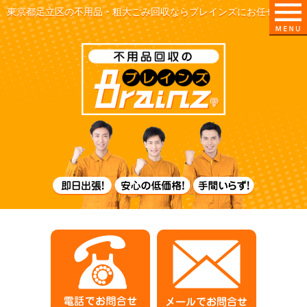
東京都足立区の不用品・粗大ごみ回収ならブレインズにお任せ！
即日出張！
電話でお問合せ
メールでお