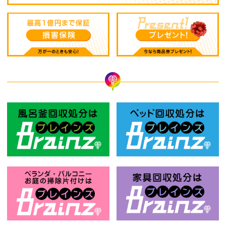
風呂釜回収処分はBrainz-ブレインズ
ベ