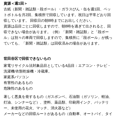
資源＜週1回＞
古紙（新聞・雑誌類・段ボール）・ガラスびん・缶を週1回、ペッ
トボトルを月2回、集積所で回収しています。祝日は平常どおり回
収しています。 回収日の朝8時までにお出しください。
資源は品目ごとに回収しますので、朝8時を過ぎて出されると、回
収できない場合があります。（例）「新聞・雑誌類」と「段ボー
ル」は別々の車両で回収しますので、集積所に「段ボール」が残っ
ていても、「新聞・雑誌類」は回収済みの場合があります。
世田谷区で回収できないもの
家電リサイクル法対象品目としている4品目：エアコン・テレビ・
洗濯機/衣類乾燥機・冷蔵庫。
家庭系パソコン
有害性のあるもの
危険性のあるもの
著しく悪臭を発するもの（ガスボンベ、石油類（ガソリン、軽油、
灯油、シンナーなど）、塗料、薬品類、印刷用インク、バッテリ
ー、未使用の花火、マッチ、消火器など）
メーカーなどの回収ルートがあるもの（自動車、オートバイ、タイ