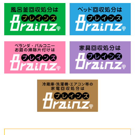
風呂釜回収処分はBrainz-ブレインズ
ベ
お庭の片付けはBrainz-ブレインズ-
家
家電回収処分はBrai