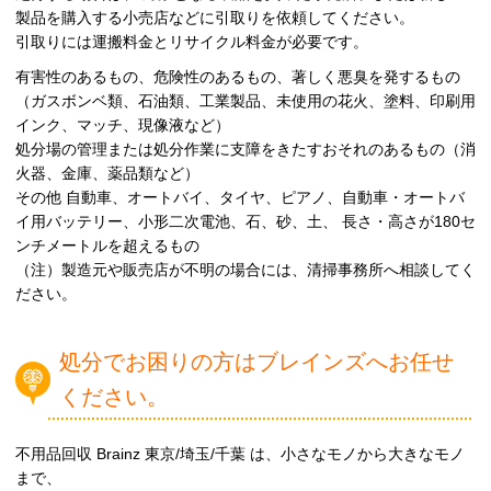
製品を購入する小売店などに引取りを依頼してください。
引取りには運搬料金とリサイクル料金が必要です。
有害性のあるもの、危険性のあるもの、著しく悪臭を発するもの
（ガスボンベ類、石油類、工業製品、未使用の花火、塗料、印刷用
インク、マッチ、現像液など）
処分場の管理または処分作業に支障をきたすおそれのあるもの（消
火器、金庫、薬品類など）
その他 自動車、オートバイ、タイヤ、ピアノ、自動車・オートバ
イ用バッテリー、小形二次電池、石、砂、土、 長さ・高さが180セ
ンチメートルを超えるもの
（注）製造元や販売店が不明の場合には、清掃事務所へ相談してく
ださい。
処分でお困りの方はブレインズへお任せ
ください。
不用品回収 Brainz 東京/埼玉/千葉 は、小さなモノから大きなモノ
まで、