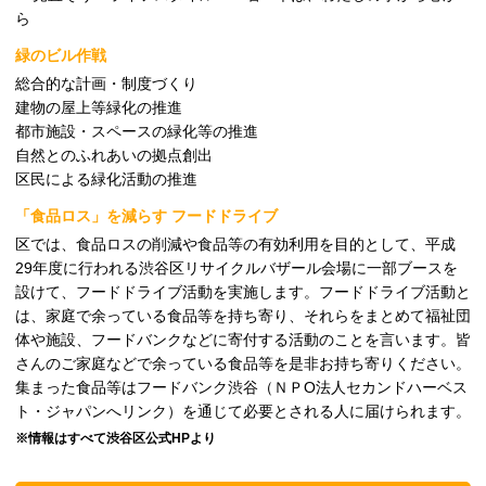
ら
緑のビル作戦
総合的な計画・制度づくり
建物の屋上等緑化の推進
都市施設・スペースの緑化等の推進
自然とのふれあいの拠点創出
区民による緑化活動の推進
「食品ロス」を減らす フードドライブ
区では、食品ロスの削減や食品等の有効利用を目的として、平成
29年度に行われる渋谷区リサイクルバザール会場に一部ブースを
設けて、フードドライブ活動を実施します。フードドライブ活動と
は、家庭で余っている食品等を持ち寄り、それらをまとめて福祉団
体や施設、フードバンクなどに寄付する活動のことを言います。皆
さんのご家庭などで余っている食品等を是非お持ち寄りください。
集まった食品等はフードバンク渋谷（ＮＰО法人セカンドハーベス
ト・ジャパンへリンク）を通じて必要とされる人に届けられます。
※情報はすべて渋谷区公式HPより