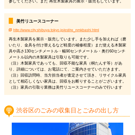
参してください。また 再生木製家具の展示・販売もしています。
美竹リユースコーナー
http://www.city.shibuya.tokyo.jp/est/re_nmkbashi.html
再生木製家具を展示・販売しています。また少し手を加えれば（磨
いたり、金具を付け替えるなど軽度の補修程度）まだ使える木製家
具や高さ130センチメートル・幅90センチメートル・奥行60センチ
メートル以内の木製家具は引取りも可能です。
（注）木製家具であっても、回収不能な家具（桐たんす等）があ
り、詳細については、お電話にて、ご案内させていただきます。
（注）回収訪問時、当方担当者が査定させて頂き、リサイクル家具
として相応しくない家具は、回収をお断りすることがございます。
（注）家具の引取り業務は美竹リユースコーナーのみで行います
渋谷区のごみの収集日とごみの出し方