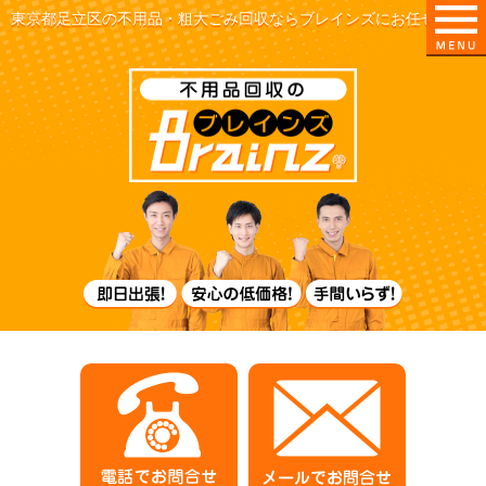
東京都足立区の不用品・粗大ごみ回収ならブレインズにお任せ！
即日出張！
電話でお問合せ
メールでお