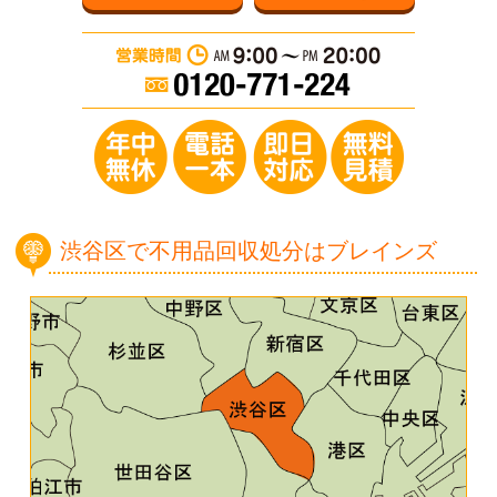
営業時間：AM 9:0
年中無休／電
渋谷区で不用品回収処分はブレインズ