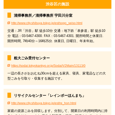
渋谷区の施設
清掃事務所／清掃事務所 宇田川分室
http://www.city.shibuya.tokyo.jp/est/sogo_seiso.html
交通：JR「渋谷」駅 徒歩10分 交通：地下鉄「表参道」駅 徒歩10
分 電話：03-5467-4300. FAX：03-5467-4301. 開所時間と休業日.
開所時間, 7時40分～16時25分. 休業日, 日曜日、年末年始。
粗大ごみ受付センター
https://sodai.tokyokankyo.or.jp/Sodai/V2Main/13113/0
一辺の長さがおおむね30cmを超える家具、寝具、家電品などの大
型ごみを引取り・収集する施設です。
リサイクルセンター「レインボーほんまち」
http://www.city.shibuya.tokyo.jp/est/re_hon.html
家庭の資源ごみを回収します。分別して、開業日の利用時間内に持