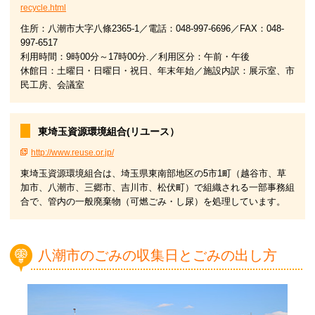
recycle.html
住所：八潮市大字八條2365-1／電話：048-997-6696／FAX：048-
997-6517
利用時間：9時00分～17時00分.／利用区分：午前・午後
休館日：土曜日・日曜日・祝日、年末年始／施設内訳：展示室、市
民工房、会議室
東埼玉資源環境組合(リユース）
http://www.reuse.or.jp/
東埼玉資源環境組合は、埼玉県東南部地区の5市1町（越谷市、草
加市、八潮市、三郷市、吉川市、松伏町）で組織される一部事務組
合で、管内の一般廃棄物（可燃ごみ・し尿）を処理しています。
八潮市のごみの収集日とごみの出し方