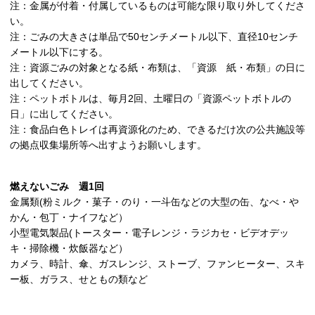
注：金属が付着・付属しているものは可能な限り取り外してくださ
い。
注：ごみの大きさは単品で50センチメートル以下、直径10センチ
メートル以下にする。
注：資源ごみの対象となる紙・布類は、「資源 紙・布類」の日に
出してください。
注：ペットボトルは、毎月2回、土曜日の「資源ペットボトルの
日」に出してください。
注：食品白色トレイは再資源化のため、できるだけ次の公共施設等
の拠点収集場所等へ出すようお願いします。
燃えないごみ 週1回
金属類(粉ミルク・菓子・のり・一斗缶などの大型の缶、なべ・や
かん・包丁・ナイフなど）
小型電気製品(トースター・電子レンジ・ラジカセ・ビデオデッ
キ・掃除機・炊飯器など）
カメラ、時計、傘、ガスレンジ、ストーブ、ファンヒーター、スキ
ー板、ガラス、せともの類など