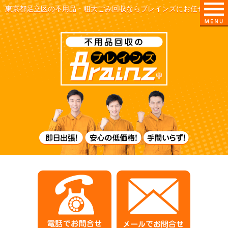
東京都足立区の不用品・粗大ごみ回収ならブレインズにお任せ！
即日出張！
電話でお問合せ
メールでお