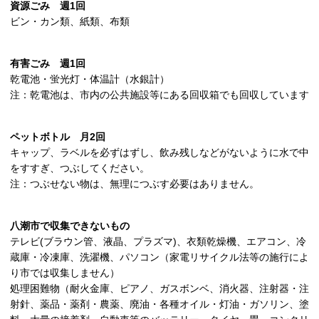
資源ごみ 週1回
ビン・カン類、紙類、布類
有害ごみ 週1回
乾電池・蛍光灯・体温計（水銀計）
注：乾電池は、市内の公共施設等にある回収箱でも回収しています
ペットボトル 月2回
キャップ、ラベルを必ずはずし、飲み残しなどがないように水で中
をすすぎ、つぶしてください。
注：つぶせない物は、無理につぶす必要はありません。
八潮市で収集できないもの
テレビ(ブラウン管、液晶、プラズマ)、衣類乾燥機、エアコン、冷
蔵庫・冷凍庫、洗濯機、パソコン（家電リサイクル法等の施行によ
り市では収集しません）
処理困難物（耐火金庫、ピアノ、ガスボンベ、消火器、注射器・注
射針、薬品・薬剤・農薬、廃油・各種オイル・灯油・ガソリン、塗