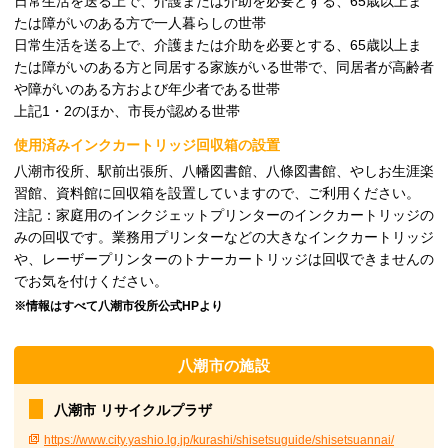
日常生活を送る上で、介護または介助を必要とする、65歳以上ま
たは障がいのある方で一人暮らしの世帯
日常生活を送る上で、介護または介助を必要とする、65歳以上ま
たは障がいのある方と同居する家族がいる世帯で、同居者が高齢者
や障がいのある方および年少者である世帯
上記1・2のほか、市長が認める世帯
使用済みインクカートリッジ回収箱の設置
八潮市役所、駅前出張所、八幡図書館、八條図書館、やしお生涯楽
習館、資料館に回収箱を設置していますので、ご利用ください。
注記：家庭用のインクジェットプリンターのインクカートリッジの
みの回収です。業務用プリンターなどの大きなインクカートリッジ
や、レーザープリンターのトナーカートリッジは回収できませんの
でお気を付けください。
※情報はすべて八潮市役所公式HPより
八潮市の施設
八潮市 リサイクルプラザ
https://www.city.yashio.lg.jp/kurashi/shisetsuguide/shisetsuannai/