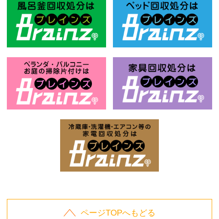
風呂釜回収処分はBrainz-ブレインズ
ベ
お庭の片付けはBrainz-ブレインズ-
家
家電回収処分はBrai
ページTOPへもどる