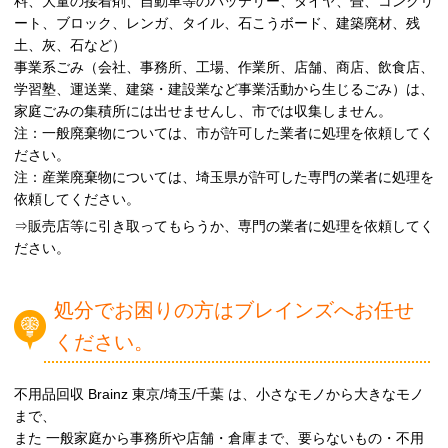
料、大量の接着剤、自動車等のバッテリー、タイヤ、畳、コンクリ
ート、ブロック、レンガ、タイル、石こうボード、建築廃材、残
土、灰、石など）
事業系ごみ（会社、事務所、工場、作業所、店舗、商店、飲食店、
学習塾、運送業、建築・建設業など事業活動から生じるごみ）は、
家庭ごみの集積所には出せませんし、市では収集しません。
注：一般廃棄物については、市が許可した業者に処理を依頼してく
ださい。
注：産業廃棄物については、埼玉県が許可した専門の業者に処理を
依頼してください。
⇒販売店等に引き取ってもらうか、専門の業者に処理を依頼してく
ださい。
処分でお困りの方はブレインズへお任せ
ください。
不用品回収 Brainz 東京/埼玉/千葉 は、小さなモノから大きなモノ
まで、
また 一般家庭から事務所や店舗・倉庫まで、要らないもの・不用