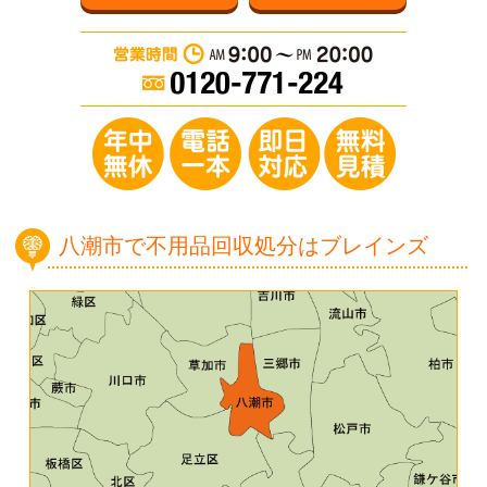
営業時間：AM 9:0
年中無休／電
八潮市で不用品回収処分はブレインズ