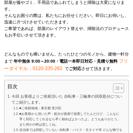
部屋が服やゴミ、不用品であふれてしまうと掃除は大変になりま
す。
そんなお困りの際は、私たちにお任せください。即日にお伺いし、
迅速に片づけさせていただきます。
ご希望であれば、部屋のレイアウト替えや、掃除法のプロデュース
もお手伝いさせて頂きます。
どんなものでも構いません。たったひとつのモノから、建物一軒分
フリ
まで
年中無休 9:00～20:00・電話一本即日対応・見積り無料
ーダイヤル：0120-335-282
で
ご対応
させて頂きます。
目次
今回 お客様よりご依頼頂いた 自転車・三輪車の回収処分につい
てご紹介します。
■ご依頼地域：東京都 荒川区
■お客様から頂いた声：処分が面倒で放置してたんだけど、こんなに
早く対応してくれるなら早く頼めばよかったよ。どうもありがとう。
また何かの時は宜しくね。
自治体では回収していない 自転車・バイク・古タイヤ等 どんな物でも