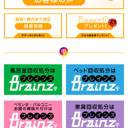
風呂釜回収処分はBrainz-ブレインズ
ベ