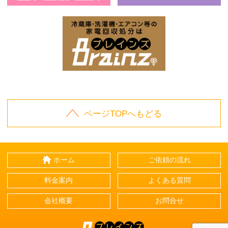
お庭の片付けはBrainz-ブレインズ-
家
家電回収処分はBrai
ページTOPへもどる
ホーム
ご依頼の流れ
料金案内
よくある質問
会社概要
お問合せ
Brainz-ブレインズ-