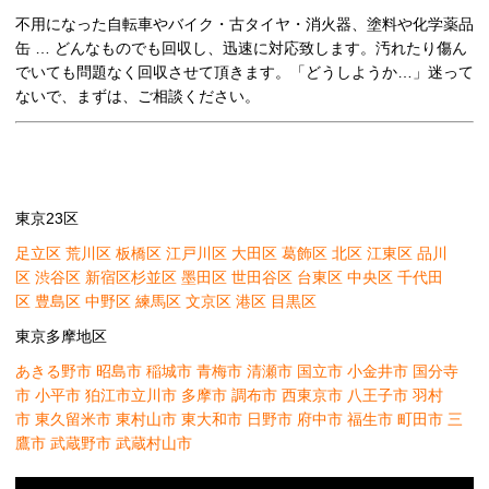
不用になった自転車やバイク・古タイヤ・消火器、塗料や化学薬品
缶 … どんなものでも回収し、迅速に対応致します。汚れたり傷ん
でいても問題なく回収させて頂きます。「どうしようか…」迷って
ないで、まずは、ご相談ください。
東京23区
足立区
荒川区
板橋区
江戸川区
大田区
葛飾区
北区
江東区
品川
区
渋谷区
新宿区
杉並区
墨田区
世田谷区
台東区
中央区
千代田
区
豊島区
中野区
練馬区
文京区
港区
目黒区
東京多摩地区
あきる野市
昭島市
稲城市
青梅市
清瀬市
国立市
小金井市
国分寺
市
小平市
狛江市
立川市
多摩市
調布市
西東京市
八王子市
羽村
市
東久留米市
東村山市
東大和市
日野市
府中市
福生市
町田市
三
鷹市
武蔵野市
武蔵村山市