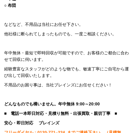
○
布団
などなど、不用品は当社にお任せ下さい。
他社様に断られてしまったものでも、一度ご相談ください。
年中無休・最短で即時回収が可能ですので、お客様のご都合に合わ
せて回収に伺います。
経験豊富なスタッフがどのような物でも、敏速丁寧にご自宅から運
び出して回収いたします。
不用品のお困り事は、当社ブレインズにお任せください！
どんなものでも構いません。年中無休 9:00～20:00
■
電話一本即日対応・見積り無料・出張買取・親切丁寧
■
安心
・即日
対応
ブレインズ
フリーダイヤル：0120-
771
–
224
までご連絡下さい。
（見積無