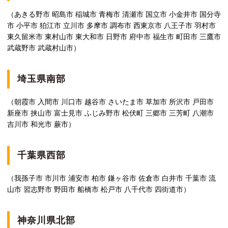
（あきる野市 昭島市 稲城市 青梅市 清瀬市 国立市 小金井市 国分寺
市 小平市 狛江市 立川市 多摩市 調布市 西東京市 八王子市 羽村市
東久留米市 東村山市 東大和市 日野市 府中市 福生市 町田市 三鷹市
武蔵野市 武蔵村山市）
埼玉県南部
（朝霞市 入間市 川口市 越谷市 さいたま市 草加市 所沢市 戸田市
新座市 挟山市 富士見市 ふじみ野市 松伏町 三郷市 三芳町 八潮市
吉川市 和光市 蕨市）
千葉県西部
（我孫子市 市川市 浦安市 柏市 鎌ヶ谷市 佐倉市 白井市 千葉市 流
山市 習志野市 野田市 船橋市 松戸市 八千代市 四街道市）
神奈川県北部