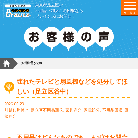
東京都足立区の
不用品・粗大ごみ回収なら
ブレインズにお任せ！
HOME
お客様の声
壊れたテレビと扇風機などを処分してほ
しい（足立区谷中）
2026.05.20
引越し片付け
,
足立区不用品回収
,
家具処分
,
家電処分
,
不用品回収
,
回
収処分
不用品はどんなものでも、まずはお問合