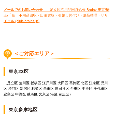
メールでのお問い合わせ
｜足立区不用品回収処分 Brainz 東京/埼
玉/千葉｜不用品回収・出張買取・引越し片付け・遺品整理・リサ
イクル (club-brainz.jp)
＜ご対応エリア＞
東京23区
（足立区 荒川区 板橋区 江戸川区 大田区 葛飾区 北区 江東区 品川
区 渋谷区 新宿区 杉並区 墨田区 世田谷区 台東区 中央区 千代田区
豊島区 中野区 練馬区 文京区 港区 目黒区）
東京多摩地区