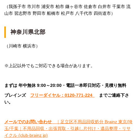
（我孫子市 市川市 浦安市 柏市 鎌ヶ谷市 佐倉市 白井市 千葉市 流
山市 習志野市 野田市 船橋市 松戸市 八千代市 四街道市）
神奈川県北部
（川崎市 横浜市）
※上記以外でもご対応できる場合があります。
まずは 年中無休 9:00～20:00・電話一本即日対応・見積り無料
ブレインズ
フリーダイヤル：0120-771-224
ま
でご連絡下さ
い。
メールでのお問い合わせ
｜足立区不用品回収処分 Brainz 東京/埼
玉/千葉｜不用品回収・出張買取・引越し片付け・遺品整理・リサ
イクル (club-brainz.jp)