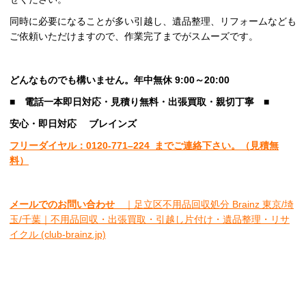
同時に必要になることが多い引越し、遺品整理、リフォームなども
ご依頼いただけますので、作業完了までがスムーズです。
どんなものでも構いません。年中無休 9:00～20:00
■
電話一本即日対応・見積り無料・出張買取・親切丁寧
■
安心
・即日
対応
ブレインズ
フリーダイヤル：0120-
771
–
224
までご連絡下さい。
（見積無
料）
メールでのお問い合わせ
｜足立区不用品回収処分 Brainz 東京/埼
玉/千葉｜不用品回収・出張買取・引越し片付け・遺品整理・リサ
イクル (club-brainz.jp)