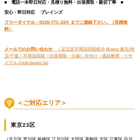
■
電話一本即日対応・見積り無料・出張買取・親切丁寧
■
安心
・即日
対応
ブレインズ
フリーダイヤル：0120-
771
–
224
までご連絡下さい。
（見積無
料）
メールでのお問い合わせ
｜足立区不用品回収処分 Brainz 東京/埼
玉/千葉｜不用品回収・出張買取・引越し片付け・遺品整理・リサ
イクル (club-brainz.jp)
＜ご対応エリア＞
東京23区
（足立区 荒川区 板橋区 江戸川区 大田区 葛飾区 北区 江東区 品川