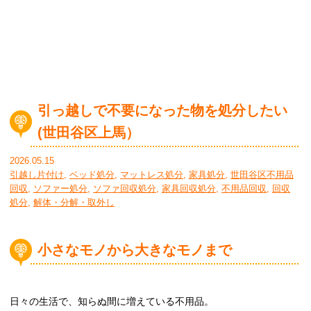
引っ越しで不要になった物を処分したい
(世田谷区上馬）
2026.05.15
引越し片付け
,
ベッド処分
,
マットレス処分
,
家具処分
,
世田谷区不用品
回収
,
ソファー処分
,
ソファ回収処分
,
家具回収処分
,
不用品回収
,
回収
処分
,
解体・分解・取外し
小さなモノから大きなモノまで
日々の生活で、知らぬ間に増えている不用品。