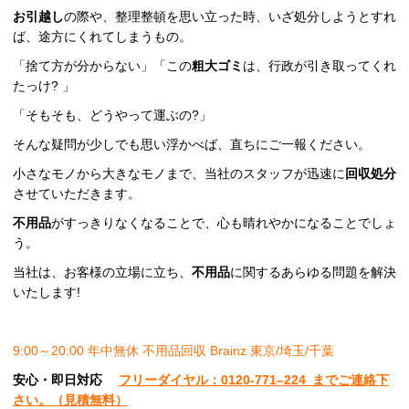
お引越し
の際や、整理整頓を思い立った時、いざ処分しようとすれ
ば、途方にくれてしまうもの。
「捨て方が分からない」「この
粗大ゴミ
は、行政が引き取ってくれ
たっけ? 」
「そもそも、どうやって運ぶの?」
そんな疑問が少しでも思い浮かべば、直ちにご一報ください。
小さなモノから大きなモノまで、当社のスタッフが迅速に
回収処分
させていただきます。
不用品
がすっきりなくなることで、心も晴れやかになることでしょ
う。
当社は、お客様の立場に立ち、
不用品
に関するあらゆる問題を解決
いたします!
9:00～20:00 年中無休 不用品回収 Brainz 東京/埼玉/千葉
安心
・即日
対応
フリーダイヤル：0120-
771
–
224
までご連絡下
さい。
（見積無料）