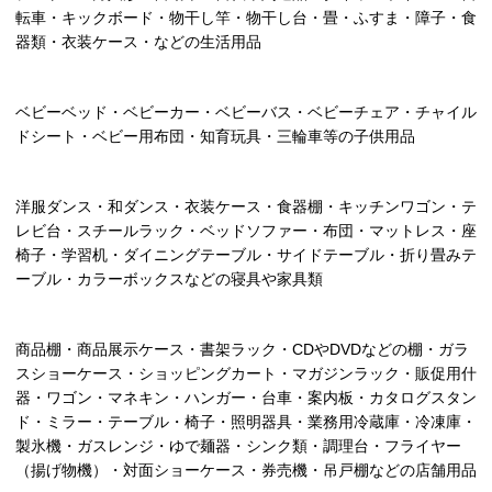
転車・キックボード・物干し竿・物干し台・畳・ふすま・障子・食
器類・衣装ケース・などの生活用品
ベビーベッド・ベビーカー・ベビーバス・ベビーチェア・チャイル
ドシート・ベビー用布団・知育玩具・三輪車等の子供用品
洋服ダンス・和ダンス・衣装ケース・食器棚・キッチンワゴン・テ
レビ台・スチールラック・ベッドソファー・布団・マットレス・座
椅子・学習机・ダイニングテーブル・サイドテーブル・折り畳みテ
ーブル・カラーボックスなどの寝具や家具類
商品棚・商品展示ケース・書架ラック・CDやDVDなどの棚・ガラ
スショーケース・ショッピングカート・マガジンラック・販促用什
器・ワゴン・マネキン・ハンガー・台車・案内板・カタログスタン
ド・ミラー・テーブル・椅子・照明器具・業務用冷蔵庫・冷凍庫・
製氷機・ガスレンジ・ゆで麺器・シンク類・調理台・フライヤー
（揚げ物機）・対面ショーケース・券売機・吊戸棚などの店舗用品