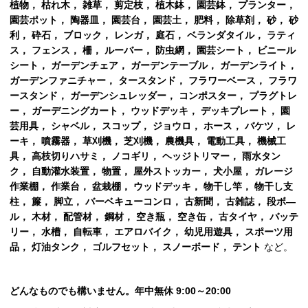
植物， 枯れ木， 雑草， 剪定枝， 植木鉢， 園芸鉢， プランター，
園芸ポット， 陶器皿， 園芸台， 園芸土， 肥料， 除草剤， 砂， 砂
利， 砕石， ブロック， レンガ， 庭石， ベランダタイル， ラティ
ス， フェンス， 柵， ルーバー， 防虫網， 園芸シート， ビニール
シート， ガーデンチェア， ガーデンテーブル， ガーデンライト，
ガーデンファニチャー， タースタンド， フラワーベース， フラワ
ースタンド， ガーデンシュレッダー， コンポスター， プラグトレ
ー， ガーデニングカート， ウッドデッキ， デッキプレート， 園
芸用具， シャベル， スコップ， ジョウロ， ホース， バケツ， レ
ーキ， 噴霧器， 草刈機， 芝刈機， 農機具， 電動工具， 機械工
具， 高枝切りハサミ， ノコギリ， ヘッジトリマー， 雨水タン
ク， 自動灌水装置， 物置， 屋外ストッカー， 犬小屋， ガレージ
作業棚， 作業台， 盆栽棚， ウッドデッキ， 物干し竿， 物干し支
柱， 簾， 脚立， バーベキューコンロ， 古新聞， 古雑誌， 段ボ―
ル， 木材， 配管材， 鋼材， 空き瓶， 空き缶， 古タイヤ， バッテ
リー， 水槽， 自転車， エアロバイク， 幼児用遊具， スポーツ用
品， 灯油タンク， ゴルフセット， スノーボード， テント
など。
どんなものでも構いません。年中無休 9:00～20:00