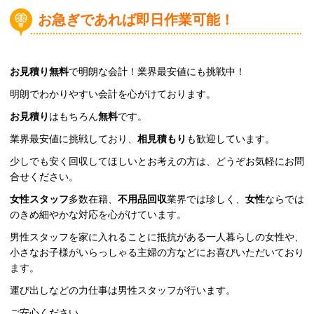
お急ぎであれば即日作業可能！
お見積り無料
で明朗な会計！業界最安値にも挑戦中！
明朗でわかりやすい会計を心がけております。
お見積り
はもちろん
無料
です。
業界最安値に挑戦しており、
相見積もり
も歓迎しています。
少しでも安く回収してほしいとお考えの方は、どうぞお気軽にお問
合せください。
女性スタッフ
多数在籍、
不用品回収
業界では珍しく、
女性
ならでは
のきめ細やかな対応を心がけています。
男性スタッフを家に入れることに抵抗がある一人暮らしの女性や、
小さなお子様がいらっしゃる主婦の方などにお喜びいただいており
ます。
運び出しなどの力仕事は男性スタッフが行います。
ご安心ください。