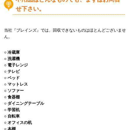
せ下さい。
当社『ブレインズ』では、回収できないものはほとんどございませ
ん。
○
冷蔵庫
○
洗濯機
○
電子レンジ
○
テレビ
○
ベッド
○
マットレス
○
ソファー
○
食器棚
○
ダイニングテーブル
○
学習机
○
自転車
○
オフィスの机
○
本棚