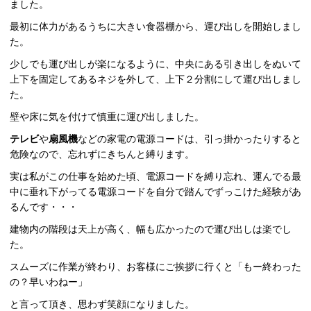
ました。
最初に体力があるうちに大きい食器棚から、運び出しを開始しまし
た。
少しでも運び出しが楽になるように、中央にある引き出しをぬいて
上下を固定してあるネジを外して、上下２分割にして運び出しまし
た。
壁や床に気を付けて慎重に運び出しました。
テレビ
や
扇風機
などの家電の電源コードは、引っ掛かったりすると
危険なので、忘れずにきちんと縛ります。
実は私がこの仕事を始めた頃、電源コードを縛り忘れ、運んでる最
中に垂れ下がってる電源コードを自分で踏んでずっこけた経験があ
るんです・・・
建物内の階段は天上が高く、幅も広かったので運び出しは楽でし
た。
スムーズに作業が終わり、お客様にご挨拶に行くと「もー終わった
の？早いわねー」
と言って頂き、思わず笑顔になりました。