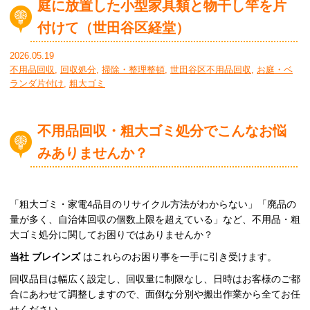
庭に放置した小型家具類と物干し竿を片
付けて（世田谷区経堂）
2026.05.19
不用品回収
,
回収処分
,
掃除・整理整頓
,
世田谷区不用品回収
,
お庭・ベ
ランダ片付け
,
粗大ゴミ
不用品回収・粗大ゴミ処分でこんなお悩
みありませんか？
「粗大ゴミ・家電4品目のリサイクル方法がわからない」「廃品の
量が多く、自治体回収の個数上限を超えている」など、不用品・粗
大ゴミ処分に関してお困りではありませんか？
当社
ブレインズ
はこれらのお困り事を一手に引き受けます。
回収品目は幅広く設定し、回収量に制限なし、日時はお客様のご都
合にあわせて調整しますので、面倒な分別や搬出作業から全てお任
せください。