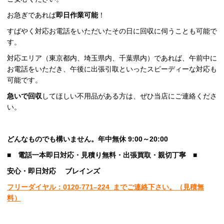
お急ぎであれば
即日作業可能
！
すばやく対応お電話をいただいたその日に回収に伺うことも可能で
す。
対応エリア（東京都内、埼玉県内、千葉県内）であれば、午前中に
お電話をいただき、午後に出張引取といったスピーディーな対応も
可能です。
急いで回収
してほしい不用品がある方は、ぜひ当店にご連絡くださ
い。
どんなものでも構いません。年中無休 9:00～20:00
■
電話一本即日対応・見積り無料・出張買取・親切丁寧
■
安心
・即日
対応
ブレインズ
フリーダイヤル：0120-
771
–
224
までご連絡下さい。
（見積無
料）