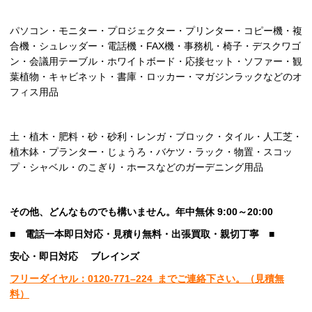
パソコン・モニター・プロジェクター・プリンター・コピー機・複
合機・シュレッダー・電話機・FAX機・事務机・椅子・デスクワゴ
ン・会議用テーブル・ホワイトボード・応接セット・ソファー・観
葉植物・キャビネット・書庫・ロッカー・マガジンラックなどのオ
フィス用品
土・植木・肥料・砂・砂利・レンガ・ブロック・タイル・人工芝・
植木鉢・プランター・じょうろ・バケツ・ラック・物置・スコッ
プ・シャベル・のこぎり・ホースなどのガーデニング用品
その他、
どんなものでも構いません。年中無休 9:00～20:00
■
電話一本即日対応・見積り無料・出張買取・親切丁寧
■
安心
・即日
対応
ブレインズ
フリーダイヤル：0120-
771
–
224
までご連絡下さい。
（見積無
料）