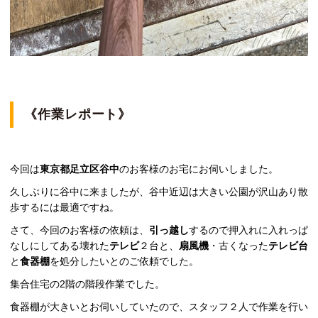
《作業レポート》
今回は
東京都足立区谷中
のお客様のお宅にお伺いしました。
久しぶりに谷中に来ましたが、谷中近辺は大きい公園が沢山あり散
歩するには最適ですね。
さて、今回のお客様の依頼は、
引っ越し
するので押入れに入れっぱ
なしにしてある壊れた
テレビ
２台と、
扇風機
・古くなった
テレビ台
と
食器棚
を処分したいとのご依頼でした。
集合住宅の2階の階段作業でした。
食器棚が大きいとお伺いしていたので、スタッフ２人で作業を行い