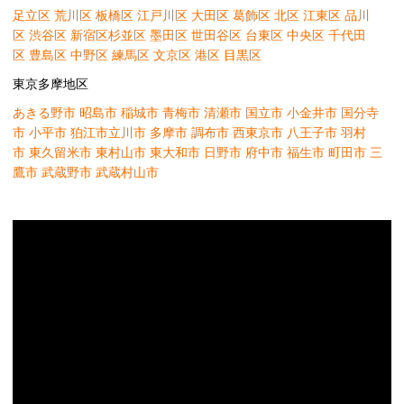
足立区
荒川区
板橋区
江戸川区
大田区
葛飾区
北区
江東区
品川
区
渋谷区
新宿区
杉並区
墨田区
世田谷区
台東区
中央区
千代田
区
豊島区
中野区
練馬区
文京区
港区
目黒区
東京多摩地区
あきる野市
昭島市
稲城市
青梅市
清瀬市
国立市
小金井市
国分寺
市
小平市
狛江市
立川市
多摩市
調布市
西東京市
八王子市
羽村
市
東久留米市
東村山市
東大和市
日野市
府中市
福生市
町田市
三
鷹市
武蔵野市
武蔵村山市