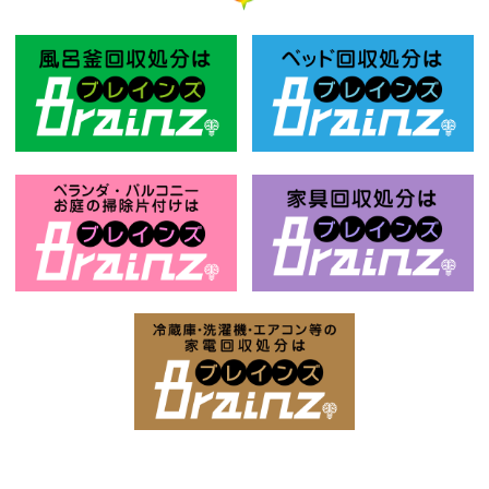
風呂釜回収処分はBrainz-ブレインズ
ベ
お庭の片付けはBrainz-ブレインズ-
家
家電回収処分はBrai