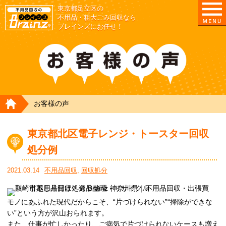
東京都足立区の
不用品・粗大ごみ回収なら
ブレインズにお任せ！
HOME
お客様の声
東京都北区電子レンジ・トースター回収
処分例
2021.03.14
不用品回収
,
回収処分
モノにあふれた現代だからこそ、“片づけられない”“掃除ができな
い”という方が沢山おられます。
また、仕事が忙しかったり、ご病気で片づけられないケースも増え