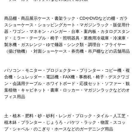
商品棚・商品展示ケース・書架ラック・CDやDVDなどの棚・ガラ
スショーケース・ショッピングカート・マガジンラック・販促用什
器・ワゴン・マネキン・ハンガー・台車・案内板・カタログスタン
ド・ミラー・テーブル・椅子・照明器具・業務用冷蔵庫・冷凍庫・
製氷機・ガスレンジ・ゆで麺器・シンク類・調理台・フライヤー
（揚げ物機）・対面ショーケース・券売機・吊戸棚などの店舗用品
パソコン・モニター・プロジェクター・プリンター・コピー機・複
合機・シュレッダー・電話機・FAX機・事務机・椅子・デスクワゴ
ン・会議用テーブル・ホワイトボード・応接セット・ソファー・観
葉植物・キャビネット・書庫・ロッカー・マガジンラックなどのオ
フィス用品
土・植木・肥料・砂・砂利・レンガ・ブロック・タイル・人工芝・
植木鉢・プランター・じょうろ・バケツ・ラック・物置・スコッ
プ・シャベル・のこぎり・ホースなどのガーデニング用品