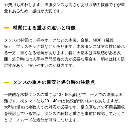
や費用も変わります。洋服タンスは高さがあり収納力抜群ですが重
量もあるため、搬出が大変です。
材質による重さの違いと特徴
タンスの材質は、桐やオークなどの木製、合板、MDF（繊維
板）、プラスチック製などがあります。木製タンスは耐久性に優れ
る一方、重くなる傾向があります。特に天然木は高級感がある反
面、処分時には人手や専門業者の力が必要な場合も。桐材は軽く防
湿性があり、扱いやすいのが魅力です。
タンスの重さの目安と処分時の注意点
一般的な木製タンスの重さは40～80kgほどで、一人での運搬は困
難です。桐タンスなら20～40kgと比較的軽いものもありますが、
大型の場合は複数人での対応が必要です。足立区などで不用品回収
を検討している方は、タンスの種類と重さを事前に確認しておくこ
とで、スムーズな処分が可能になります。