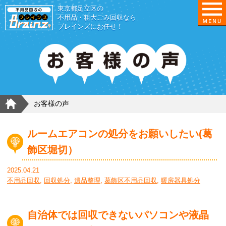
東京都足立区の
不用品・粗大ごみ回収なら
ブレインズにお任せ！
HOME
お客様の声
ルームエアコンの処分をお願いしたい(葛
飾区堀切）
2025.04.21
不用品回収
,
回収処分
,
遺品整理
,
葛飾区不用品回収
,
暖房器具処分
自治体では回収できないパソコンや液晶