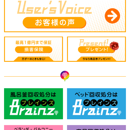
風呂釜回収処分はBrainz-ブレインズ
ベ