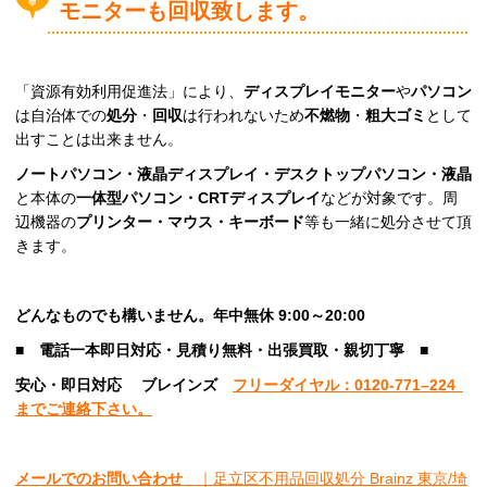
モニターも回収致します。
「資源有効利用促進法」により、
ディスプレイモニター
や
パソコン
は自治体での
処分
・
回収
は行われないため
不燃物
・
粗大ゴミ
として
出すことは出来ません。
ノートパソコン・液晶ディスプレイ・デスクトップパソコン・液晶
と本体の
一体型パソコン・CRTディスプレイ
などが対象です。周
辺機器の
プリンター・マウス・キーボード
等も一緒に処分させて頂
きます。
どんなものでも構いません。年中無休 9:00～20:00
■
電話一本即日対応・見積り無料・出張買取・親切丁寧
■
安心
・即日
対応
ブレインズ
フリーダイヤル：0120-
771
–
224
までご連絡下さい。
メールでのお問い合わせ
｜足立区不用品回収処分 Brainz 東京/埼