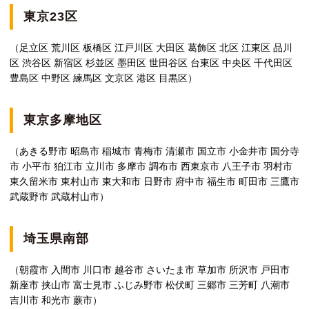
東京23区
（足立区 荒川区 板橋区 江戸川区 大田区 葛飾区 北区 江東区 品川
区 渋谷区 新宿区 杉並区 墨田区 世田谷区 台東区 中央区 千代田区
豊島区 中野区 練馬区 文京区 港区 目黒区）
東京多摩地区
（あきる野市 昭島市 稲城市 青梅市 清瀬市 国立市 小金井市 国分寺
市 小平市 狛江市 立川市 多摩市 調布市 西東京市 八王子市 羽村市
東久留米市 東村山市 東大和市 日野市 府中市 福生市 町田市 三鷹市
武蔵野市 武蔵村山市）
埼玉県南部
（朝霞市 入間市 川口市 越谷市 さいたま市 草加市 所沢市 戸田市
新座市 挟山市 富士見市 ふじみ野市 松伏町 三郷市 三芳町 八潮市
吉川市 和光市 蕨市）