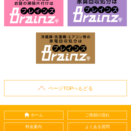
お庭の片付けはBrainz-ブレインズ-
家
家電回収処分はBrai
ページTOPへもどる
ホーム
ご依頼の流れ
料金案内
よくある質問