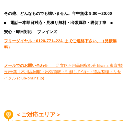
その他、
どんなものでも構いません。年中無休 9:00～20:00
■
電話一本即日対応・見積り無料・出張買取・親切丁寧
■
安心
・即日
対応
ブレインズ
フリーダイヤル：0120-
771
–
224
までご連絡下さい。
（見積無
料）
メールでのお問い合わせ
｜足立区不用品回収処分 Brainz 東京/埼
玉/千葉｜不用品回収・出張買取・引越し片付け・遺品整理・リサ
イクル (club-brainz.jp)
＜ご対応エリア＞