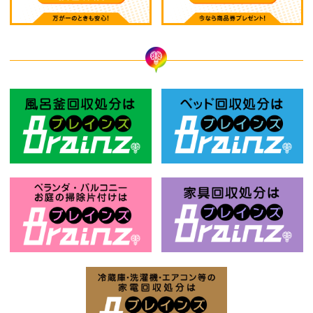
風呂釜回収処分はBrainz-ブレインズ
ベ
お庭の片付けはBrainz-ブレインズ-
家