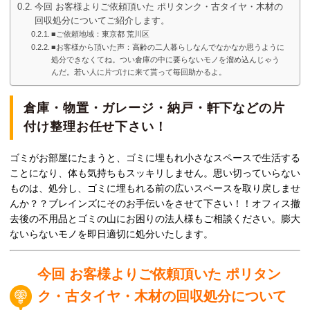
今回 お客様よりご依頼頂いた ポリタンク・古タイヤ・木材の
回収処分についてご紹介します。
■ご依頼地域：東京都 荒川区
■お客様から頂いた声：高齢の二人暮らしなんでなかなか思うように
処分できなくてね。つい倉庫の中に要らないモノを溜め込んじゃう
んだ。若い人に片づけに来て貰って毎回助かるよ。
倉庫・物置・ガレージ・納戸・軒下などの片
付け整理お任せ下さい！
ゴミがお部屋にたまうと、ゴミに埋もれ小さなスペースで生活する
ことになり、体も気持ちもスッキリしません。思い切っていらない
ものは、処分し、ゴミに埋もれる前の広いスペースを取り戻しませ
んか？？ブレインズにそのお手伝いをさせて下さい！！オフィス撤
去後の不用品とゴミの山にお困りの法人様もご相談ください。膨大
ないらないモノを即日適切に処分いたします。
今回 お客様よりご依頼頂いた ポリタン
ク・古タイヤ・木材の回収処分について