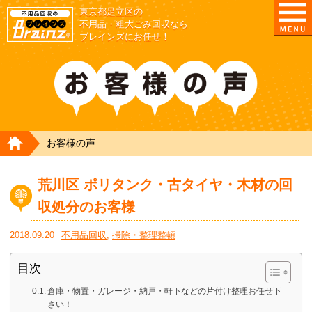
東京都足立区の
不用品・粗大ごみ回収なら
ブレインズにお任せ！
HOME
お客様の声
荒川区 ポリタンク・古タイヤ・木材の回
収処分のお客様
2018.09.20
不用品回収
,
掃除・整理整頓
目次
倉庫・物置・ガレージ・納戸・軒下などの片付け整理お任せ下
さい！