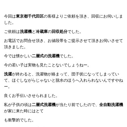
今回は
東京都千代田区
の客様よりご依頼を頂き、回収にお伺いしま
した。
ご依頼は
洗濯機
と
冷蔵庫
の
回収処分
でした。
お電話でお問合せ頂き、お値段帯をご提示させて頂きお伺いさせて
頂きました。
今では懐かしい
二層式の洗濯機
でした。
今の若い子は実物も見たことないでしょうねー。
洗濯
が終わると、洗濯物が絡まって、団子状になってしまってい
て、ほぐしながらじゃないと脱水のほうへ入れられないんですやね
ー。
良くお手伝いさせられました。
私が子供の頃は
二層式洗濯機
が当たり前でしたので、
全自動洗濯機
が家に来た時にはとて
も衝撃的でした。