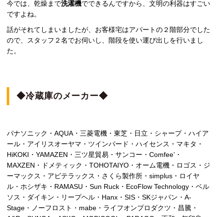
今では、乾燥まで
洗濯機
でできるんですから、文明の利器はすごい
ですよね。
話がそれてしまいましたが、お客様宅はアパートの２階部分でした
ので、スタッフ２名でお伺いし、階段を使い運び出しを行いまし
た。
◆冷蔵庫のメーカー◆
パナソニック・AQUA・三菱電機・東芝・日立・シャープ・ハイア
ール・アイリスオーヤマ・ツインバード・ハイセンス・マキタ・
HiKOKI・YAMAZEN・三ツ星貿易・サンコー・Comfee’・
MAXZEN・ドメティック・TOHOTAIYO・オーム電機・ロゴス・ジ
ーマックス・アビテラックス・さくら製作所・simplus・ロイヤ
ル・ホシザキ・RAMASU・Sun Ruck・EcoFlow Technology・ベル
ソス・ダイキン・リープヘル・Hanx・SIS・SKジャパン・A-
Stage・ノーフロスト・mabe・ライフオンプロダクツ・昌騰・