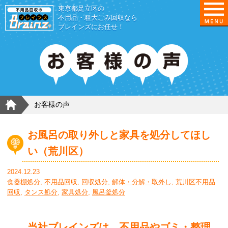
東京都足立区の
不用品・粗大ごみ回収なら
ブレインズにお任せ！
HOME
お客様の声
お風呂の取り外しと家具を処分してほし
い（荒川区）
2024.12.23
食器棚処分
,
不用品回収
,
回収処分
,
解体・分解・取外し
,
荒川区不用品
回収
,
タンス処分
,
家具処分
,
風呂釜処分
当社ブレインズは、不用品やゴミ・整理