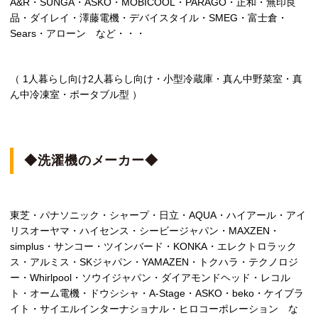
A&R・SUNGA・ASKO・MOBICOOL・PARAGO・正和・無印良
品・ダイレイ・澤藤電機・デバイスタイル・SMEG・富士倉・
Sears・アローン など・・・
（ 1人暮らし向け2人暮らし向け・小型冷蔵庫・真ん中野菜室・真
ん中冷凍室・ポータブル型 ）
◆洗濯機のメーカー◆
東芝・パナソニック・シャープ・日立・AQUA・ハイアール・アイ
リスオーヤマ・ハイセンス・シービージャパン・MAXZEN・
simplus・サンコー・ツインバード・KONKA・エレクトロラック
ス・アルミス・SKジャパン・YAMAZEN・トクハラ・テクノロジ
ー・Whirlpool・ソウイジャパン・ダイアモンドヘッド・レコル
ト・オーム電機・ドウシシャ・A-Stage・ASKO・beko・ケイブラ
イト・サイエルインターナショナル・ヒロコーポレーション な