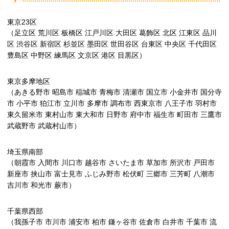
東京23区
（足立区 荒川区 板橋区 江戸川区 大田区 葛飾区 北区 江東区 品川
区 渋谷区 新宿区 杉並区 墨田区 世田谷区 台東区 中央区 千代田区
豊島区 中野区 練馬区 文京区 港区 目黒区）
東京多摩地区
（あきる野市 昭島市 稲城市 青梅市 清瀬市 国立市 小金井市 国分寺
市 小平市 狛江市 立川市 多摩市 調布市 西東京市 八王子市 羽村市
東久留米市 東村山市 東大和市 日野市 府中市 福生市 町田市 三鷹市
武蔵野市 武蔵村山市）
埼玉県南部
（朝霞市 入間市 川口市 越谷市 さいたま市 草加市 所沢市 戸田市
新座市 挟山市 富士見市 ふじみ野市 松伏町 三郷市 三芳町 八潮市
吉川市 和光市 蕨市）
千葉県西部
（我孫子市 市川市 浦安市 柏市 鎌ヶ谷市 佐倉市 白井市 千葉市 流