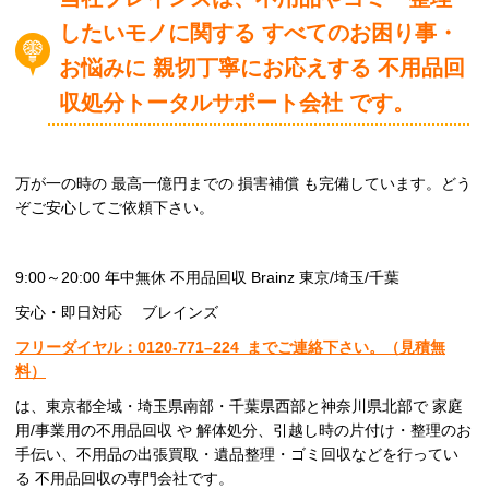
したいモノに関する すべてのお困り事・
お悩みに 親切丁寧にお応えする 不用品回
収処分トータルサポート会社 です。
万が一の時の 最高一億円までの 損害補償 も完備しています。どう
ぞご安心してご依頼下さい。
9:00～20:00 年中無休 不用品回収 Brainz 東京/埼玉/千葉
安心・即日対応 ブレインズ
フリーダイヤル：0120-
771
–
224
までご連絡下さい。
（見積無
料）
は、東京都全域・埼玉県南部・千葉県西部と神奈川県北部で 家庭
用/事業用の不用品回収 や 解体処分、引越し時の片付け・整理のお
手伝い、不用品の出張買取・遺品整理・ゴミ回収などを行ってい
る 不用品回収の専門会社です。