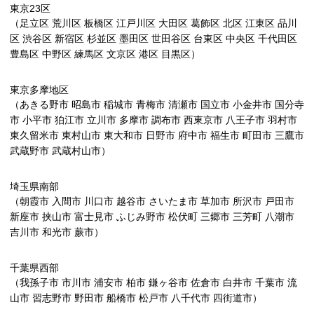
東京23区
（足立区 荒川区 板橋区 江戸川区 大田区 葛飾区 北区 江東区 品川
区 渋谷区 新宿区 杉並区 墨田区 世田谷区 台東区 中央区 千代田区
豊島区 中野区 練馬区 文京区 港区 目黒区）
東京多摩地区
（あきる野市 昭島市 稲城市 青梅市 清瀬市 国立市 小金井市 国分寺
市 小平市 狛江市 立川市 多摩市 調布市 西東京市 八王子市 羽村市
東久留米市 東村山市 東大和市 日野市 府中市 福生市 町田市 三鷹市
武蔵野市 武蔵村山市）
埼玉県南部
（朝霞市 入間市 川口市 越谷市 さいたま市 草加市 所沢市 戸田市
新座市 挟山市 富士見市 ふじみ野市 松伏町 三郷市 三芳町 八潮市
吉川市 和光市 蕨市）
千葉県西部
（我孫子市 市川市 浦安市 柏市 鎌ヶ谷市 佐倉市 白井市 千葉市 流
山市 習志野市 野田市 船橋市 松戸市 八千代市 四街道市）