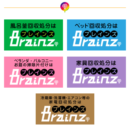
風呂釜回収処分はBrainz-ブレインズ
ベ
お庭の片付けはBrainz-ブレインズ-
家
家電回収処分はBrai