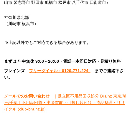
山市 習志野市 野田市 船橋市 松戸市 八千代市 四街道市）
神奈川県北部
（川崎市 横浜市）
※上記以外でもご対応できる場合があります。
まずは 年中無休 9:00～20:00・電話一本即日対応・見積り無料
ブレインズ
フリーダイヤル：0120-771-224
ま
でご連絡下さ
い。
メールでのお問い合わせ
｜足立区不用品回収処分 Brainz 東京/埼
玉/千葉｜不用品回収・出張買取・引越し片付け・遺品整理・リサ
イクル (club-brainz.jp)