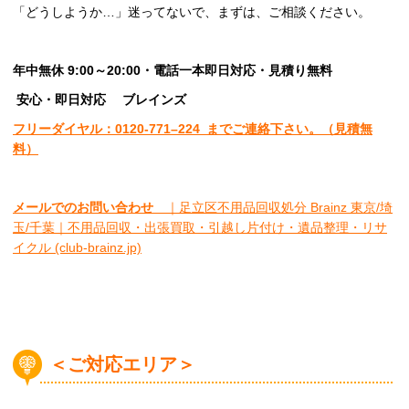
「どうしようか…」迷ってないで、まずは、ご相談ください。
年中無休 9:00～20:00・電話一本即日対応・見積り無料
安心
・即日
対応
ブレインズ
フリーダイヤル：0120-
771
–
224
までご連絡下さい。
（見積無
料）
メールでのお問い合わせ
｜足立区不用品回収処分 Brainz 東京/埼
玉/千葉｜不用品回収・出張買取・引越し片付け・遺品整理・リサ
イクル (club-brainz.jp)
＜ご対応エリア＞