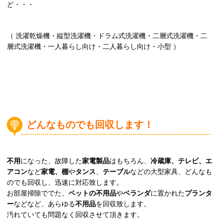
ど・・・
（ 洗濯乾燥機・縦型洗濯機・ドラム式洗濯機・二層式洗濯機・二
層式洗濯機・一人暮らし向け・二人暮らし向け・小型 ）
どんなものでも回収します！
不用
になった、故障した
家電製品
はもちろん、
冷蔵庫、テレビ、エ
アコン
など
家電、棚
や
タンス
、
テーブル
などの大型家具、どんなも
のでも回収し、迅速に対応致します。
お部屋掃除ででた、
ペットの不用品
や
ベランダ
に置かれた
プランタ
ー
などなど、あらゆる
不用品
を回収致します。
汚れていても問題なく回収させて頂きます。