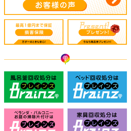
風呂釜回収処分はBrainz-ブレインズ
ベ