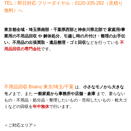
TEL：即日対応 フリーダイヤル：0120-335-282（見積り
無料）へ
東京都全域・埼玉県南部・千葉県西部と神奈川県北部で 家庭用/事
業用の不用品回収 や 解体処分、引越し時の片付け・整理のお手伝
い、不用品の出張買取・遺品整理・ゴミ回収
などを行っている
不
用品回収の専門会社
です。
不用品回収 Brainz 東京/埼玉/千葉
は、
小さなモノから大きな
モノ
まで、また
一般家庭から事務所や店舗・倉庫
まで、要らない
もの・不用品・処分品・整理したいもの・売却したいもの・粗大ゴ
ミなどの回収を
年中無休
で行います。
＜ご対応エリア＞