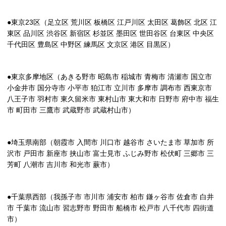
●東京23区（足立区 荒川区 板橋区 江戸川区 太田区 葛飾区 北区 江
東区 品川区 渋谷区 新宿区 杉並区 墨田区 世田谷区 台東区 中央区
千代田区 豊島区 中野区 練馬区 文京区 港区 目黒区）
●東京多摩地区（あきる野市 昭島市 稲城市 青梅市 清瀬市 国立市
小金井市 国分寺市 小平市 狛江市 立川市 多摩市 調布市 西東京市
八王子市 羽村市 東久留米市 東村山市 東大和市 日野市 府中市 福生
市 町田市 三鷹市 武蔵野市 武蔵村山市）
●埼玉県南部（朝霞市 入間市 川口市 越谷市 さいたま市 草加市 所
沢市 戸田市 新座市 挟山市 富士見市 ふじみ野市 松伏町 三郷市 三
芳町 八潮市 吉川市 和光市 蕨市）
●千葉県西部（我孫子市 市川市 浦安市 柏市 鎌ヶ谷市 佐倉市 白井
市 千葉市 流山市 習志野市 野田市 船橋市 松戸市 八千代市 四街道
市）