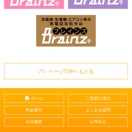
お庭の片付けはBrainz-ブレインズ-
家
家電回収処分はBrai
ページTOPへもどる
ホーム
ご依頼の流れ
料金案内
よくある質問
会社概要
お問合せ