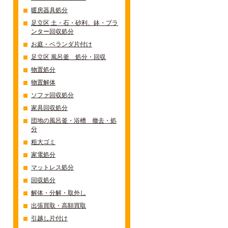
暖房器具処分
足立区 土・石・砂利、鉢・プラ
ンター回収処分
お庭・ベランダ片付け
足立区 風呂釜 処分・回収
物置処分
物置解体
ソファ回収処分
家具回収処分
団地の風呂釜・浴槽 撤去・処
分
粗大ゴミ
家電処分
マットレス処分
回収処分
解体・分解・取外し
出張買取・高額買取
引越し片付け