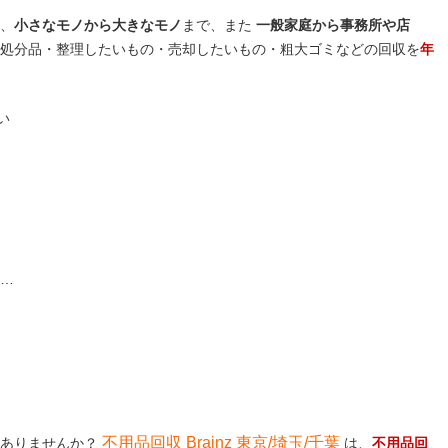
、
小さなモノから大きなモノ
まで、また
一般家庭から事務所や店
処分品・整理したいもの・売却したいもの・粗大ゴミなどの回収を
年
い
 …
不用品回収 Brainz 東京/埼玉/千葉
はありませんか？
は、
不用品回