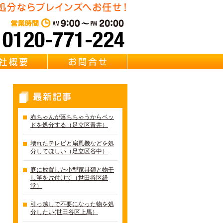
東京都足立区の不用品・粗大
営業時間：AM 9:00～PM 20:0
質問
会社概要
お問合せ
最新記事
赤ちゃんが落ちちゃうからベッ
ドを処分する（足立区青井）
壊れたテレビと扇風機などを処
分してほしい（足立区谷中）
庭に放置した小型家具類と物干
し竿を片付けて（世田谷区経
堂）
引っ越しで不要になった物を処
分したい(世田谷区上馬）