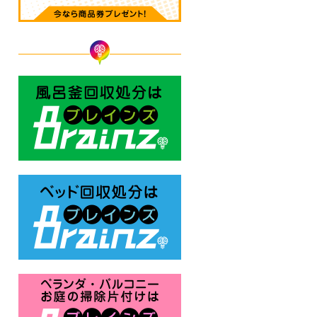
風呂釜回収処分はBrainz-ブレ
ベッド回収処分はBrainz-ブレ
ベランダ・バルコニー お庭の片付