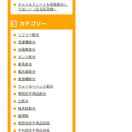
チャイルドシートを回収処分し
てほしい（足立区花畑）
カテゴリー
ソファー処分
洗濯機処分
冷蔵庫処分
タンス処分
家具処分
風呂釜処分
食器棚処分
ウォーターベッド処分
墨田区不用品処分
土処分
植木鉢処分
庭掃除
世田谷区不用品回収
千代田区不用品回収