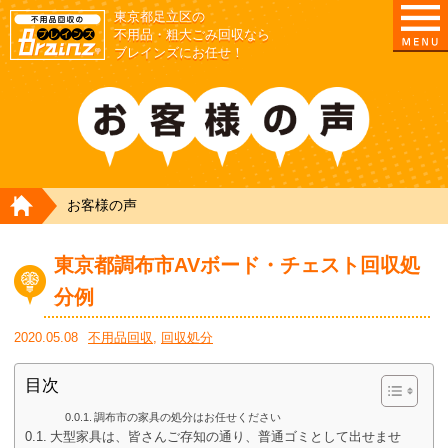
東京都足立区の
不用品・粗大ごみ回収なら
ブレインズにお任せ！
HOME
お客様の声
東京都調布市AVボード・チェスト回収処
分例
2020.05.08
不用品回収
,
回収処分
目次
調布市の家具の処分はお任せください
大型家具は、皆さんご存知の通り、普通ゴミとして出せませ