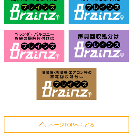
風呂釜回収処分はBrainz-ブレインズ
ベ
お庭の片付けはBrainz-ブレインズ-
家
家電回収処分はBrai
ページTOPへもどる