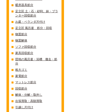
暖房器具処分
足立区 土・石・砂利、鉢・プラ
ンター回収処分
お庭・ベランダ片付け
足立区 風呂釜 処分・回収
物置処分
物置解体
ソファ回収処分
家具回収処分
団地の風呂釜・浴槽 撤去・処
分
粗大ゴミ
家電処分
マットレス処分
回収処分
解体・分解・取外し
出張買取・高額買取
引越し片付け