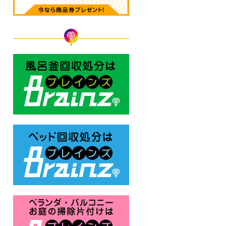
風呂釜回収処分はBrainz-ブレ
ベッド回収処分はBrainz-ブレ
ベランダ・バルコニー お庭の片付