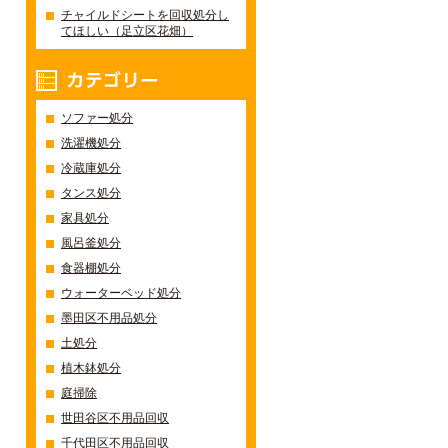
チャイルドシートを回収処分し
てほしい（足立区花畑）
カテゴリー
ソファー処分
洗濯機処分
冷蔵庫処分
タンス処分
家具処分
風呂釜処分
食器棚処分
ウォーターベッド処分
墨田区不用品処分
土処分
植木鉢処分
庭掃除
世田谷区不用品回収
千代田区不用品回収