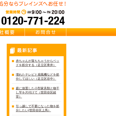
東京都足立区の不用品・粗大
営業時間：AM 9:00～PM 20:0
質問
会社概要
お問合せ
最新記事
赤ちゃんが落ちちゃうからベッ
ドを処分する（足立区青井）
壊れたテレビと扇風機などを処
分してほしい（足立区谷中）
庭に放置した小型家具類と物干
し竿を片付けて（世田谷区経
堂）
引っ越しで不要になった物を処
分したい(世田谷区上馬）