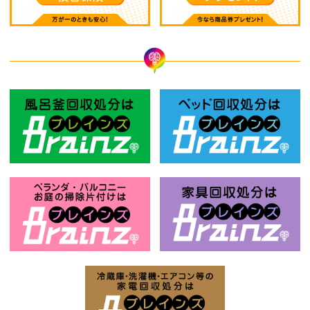
風呂釜回収処分はBrainz-ブレインズ
ベ
お庭の片付けはBrainz-ブレインズ-
家