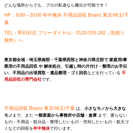
どんな場所からでも、プロの私達なら搬出が可能です！
HP：9:00～20:00 年中無休 不用品回収 Brainz 東京/埼玉/千
葉
TEL：即日対応 フリーダイヤル：0120-335-282（見積り
無料）へ
東京都全域・埼玉県南部・千葉県西部と神奈川県北部で 家庭用/事
業用の不用品回収 や 解体処分、引越し時の片付け・整理のお手伝
い、不用品の出張買取・遺品整理・ゴミ回収
などを行っている
不
用品回収の専門会社
です。
不用品回収 Brainz 東京/埼玉/千葉
は、
小さなモノから大きな
モノ
まで、また
一般家庭から事務所や店舗・倉庫
まで、要らない
もの・不用品・処分品・整理したいもの・売却したいもの・粗大ゴ
ミなどの回収を
年中無休
で行います。