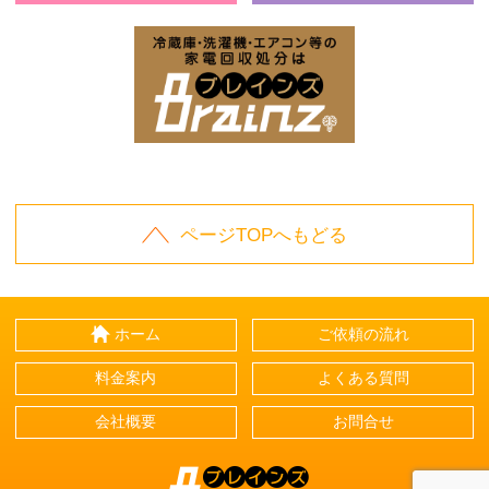
お庭の片付けはBrainz-ブレインズ-
家
家電回収処分はBrai
ページTOPへもどる
ホーム
ご依頼の流れ
料金案内
よくある質問
会社概要
お問合せ
Brainz-ブレインズ-