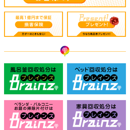
風呂釜回収処分はBrainz-ブレインズ
ベ