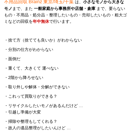
不用品回収 Brainz 東京/埼玉/千葉
は、
小さなモノから大きな
モノ
まで、また
一般家庭から事務所や店舗・倉庫
まで、要らない
もの・不用品・処分品・整理したいもの・売却したいもの・粗大ゴ
ミなどの回収を
年中無休
で行います。
・捨て方（捨てても良いか）がわからない
・分別の仕方がわからない
・面倒だ
・重くて、大きくて 運べない
・2階から降ろせない
・取り外しや解体・分解ができない
・これって買取りができる？
・リサイクルしたいモノがあるんだけど …
・引越し準備が大変
・掃除や整理もしてくれる？
・故人の遺品整理がしたいんけど …