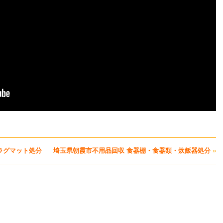
ラグマット処分
埼玉県朝霞市不用品回収 食器棚・食器類・炊飯器処分
»