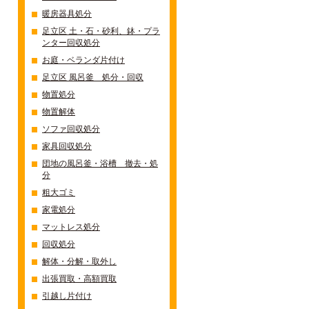
暖房器具処分
足立区 土・石・砂利、鉢・プラ
ンター回収処分
お庭・ベランダ片付け
足立区 風呂釜 処分・回収
物置処分
物置解体
ソファ回収処分
家具回収処分
団地の風呂釜・浴槽 撤去・処
分
粗大ゴミ
家電処分
マットレス処分
回収処分
解体・分解・取外し
出張買取・高額買取
引越し片付け