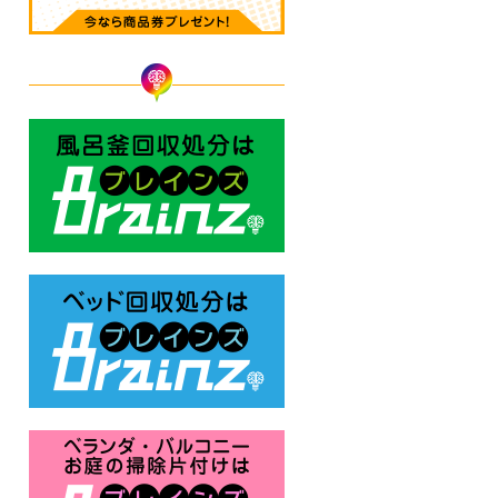
風呂釜回収処分はBrainz-ブレ
ベッド回収処分はBrainz-ブレ
ベランダ・バルコニー お庭の片付