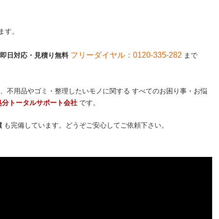
ます。
フリーダイヤル：0120-335-282
話一本即日対応・見積り無料
まで
、不用品やゴミ・整理したいモノに関する すべてのお困り事・お悩
処分トータルサポート会社
です。
償
も完備しています。どうぞご安心してご依頼下さい。