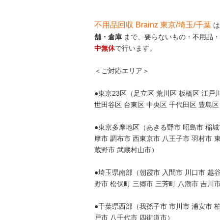
不用品回収 Brainz 東京/埼玉/千葉
は
舗・倉庫
まで、要らないもの・不用品・
中無休
で行います。
＜ご対応エリア＞
●東京23区（足立区 荒川区 板橋区 江戸川
世田谷区 台東区 中央区 千代田区 豊島区
●東京多摩地区（あきる野市 昭島市 稲城市
摩市 調布市 西東京市 八王子市 羽村市 
蔵野市 武蔵村山市）
●埼玉県南部（朝霞市 入間市 川口市 越谷
野市 松伏町 三郷市 三芳町 八潮市 吉川
●千葉県西部（我孫子市 市川市 浦安市 柏
戸市 八千代市 四街道市）