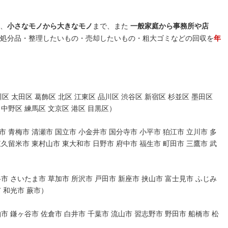
、
小さなモノから大きなモノ
まで、また
一般家庭から事務所や店
処分品・整理したいもの・売却したいもの・粗大ゴミなどの回収を
年
区 太田区 葛飾区 北区 江東区 品川区 渋谷区 新宿区 杉並区 墨田区
 中野区 練馬区 文京区 港区 目黒区）
 青梅市 清瀬市 国立市 小金井市 国分寺市 小平市 狛江市 立川市 多
東久留米市 東村山市 東大和市 日野市 府中市 福生市 町田市 三鷹市 武
市 さいたま市 草加市 所沢市 戸田市 新座市 挟山市 富士見市 ふじみ
市 和光市 蕨市）
市 鎌ヶ谷市 佐倉市 白井市 千葉市 流山市 習志野市 野田市 船橋市 松