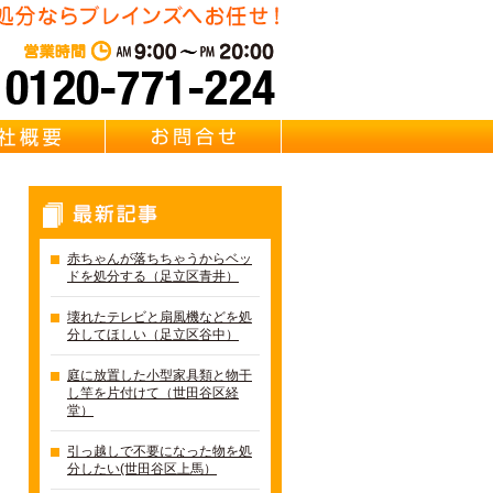
東京都足立区の不用品・粗大
営業時間：AM 9:00～PM 20:0
質問
会社概要
お問合せ
最新記事
赤ちゃんが落ちちゃうからベッ
ドを処分する（足立区青井）
壊れたテレビと扇風機などを処
分してほしい（足立区谷中）
庭に放置した小型家具類と物干
し竿を片付けて（世田谷区経
堂）
引っ越しで不要になった物を処
分したい(世田谷区上馬）