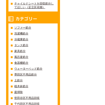
チャイルドシートを回収処分し
てほしい（足立区花畑）
カテゴリー
ソファー処分
洗濯機処分
冷蔵庫処分
タンス処分
家具処分
風呂釜処分
食器棚処分
ウォーターベッド処分
墨田区不用品処分
土処分
植木鉢処分
庭掃除
世田谷区不用品回収
千代田区不用品回収