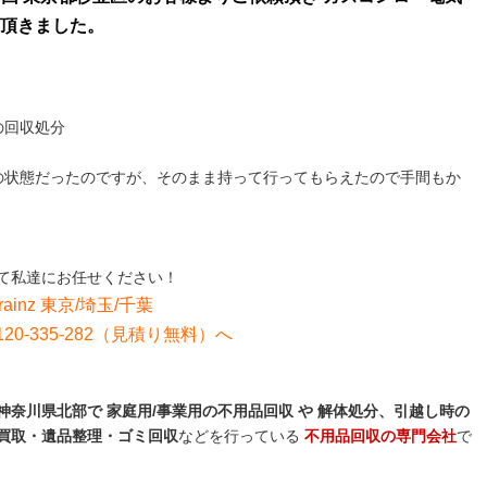
頂きました。
の回収処分
の状態だったのですが、そのまま持って行ってもらえたので手間もか
て私達にお任せください！
rainz 東京/埼玉/千葉
0-335-282（見積り無料）
へ
奈川県北部で 家庭用/事業用の不用品回収 や 解体処分、引越し時の
買取・遺品整理・ゴミ回収
などを行っている
不用品回収の専門会社
で