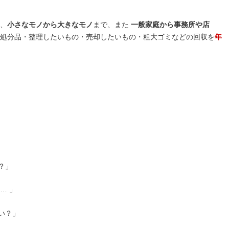
、
小さなモノから大きなモノ
まで、また
一般家庭から事務所や店
処分品・整理したいもの・売却したいもの・粗大ゴミなどの回収を
年
？」
… 」
い？」