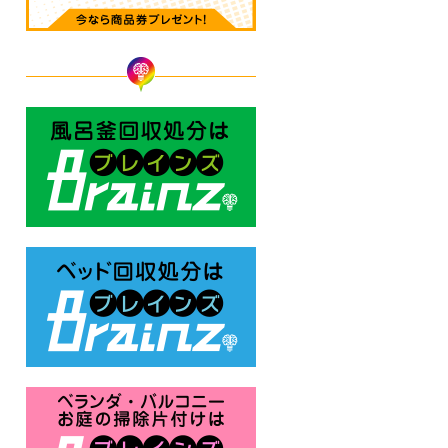
風呂釜回収処分はBrainz-ブレ
ベッド回収処分はBrainz-ブレ
ベランダ・バルコニー お庭の片付