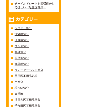
チャイルドシートを回収処分し
てほしい（足立区花畑）
カテゴリー
ソファー処分
洗濯機処分
冷蔵庫処分
タンス処分
家具処分
風呂釜処分
食器棚処分
ウォーターベッド処分
墨田区不用品処分
土処分
植木鉢処分
庭掃除
世田谷区不用品回収
千代田区不用品回収