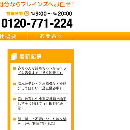
東京都足立区の不用品・粗大
営業時間：AM 9:00～PM 20:0
質問
会社概要
お問合せ
最新記事
赤ちゃんが落ちちゃうからベッ
ドを処分する（足立区青井）
壊れたテレビと扇風機などを処
分してほしい（足立区谷中）
庭に放置した小型家具類と物干
し竿を片付けて（世田谷区経
堂）
引っ越しで不要になった物を処
分したい(世田谷区上馬）