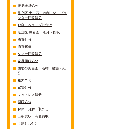
暖房器具処分
足立区 土・石・砂利、鉢・プラ
ンター回収処分
お庭・ベランダ片付け
足立区 風呂釜 処分・回収
物置処分
物置解体
ソファ回収処分
家具回収処分
団地の風呂釜・浴槽 撤去・処
分
粗大ゴミ
家電処分
マットレス処分
回収処分
解体・分解・取外し
出張買取・高額買取
引越し片付け