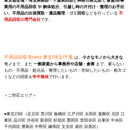
東京都全域・埼玉県南部・千葉県西部と神奈川県北部で 家庭用/事
業用の不用品回収 や 解体処分、引越し時の片付け・整理のお手伝
い、不用品の出張買取・遺品整理・ゴミ回収
などを行っている
不
用品回収の専門会社
です。
不用品回収 Brainz 東京/埼玉/千葉
は、
小さなモノから大きな
モノ
まで、また
一般家庭から事務所や店舗・倉庫
まで、要らない
もの・不用品・処分品・整理したいもの・売却したいもの・粗大ゴ
ミなどの回収を
年中無休
で行います。
＜ご対応エリア＞
●東京23区（足立区 荒川区 板橋区 江戸川区 太田区 葛飾区 北区 江
東区 品川区 渋谷区 新宿区 杉並区 墨田区 世田谷区 台東区 中央区
千代田区 豊島区 中野区 練馬区 文京区 港区 目黒区）