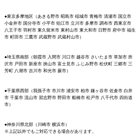
●東京多摩地区（あきる野市 昭島市 稲城市 青梅市 清瀬市 国立市
小金井市 国分寺市 小平市 狛江市 立川市 多摩市 調布市 西東京市
八王子市 羽村市 東久留米市 東村山市 東大和市 日野市 府中市 福生
市 町田市 三鷹市 武蔵野市 武蔵村山市）
●埼玉県南部（朝霞市 入間市 川口市 越谷市 さいたま市 草加市 所
沢市 戸田市 新座市 挟山市 富士見市 ふじみ野市 松伏町 三郷市 三
芳町 八潮市 吉川市 和光市 蕨市）
●千葉県西部（我孫子市 市川市 浦安市 柏市 鎌ヶ谷市 佐倉市 白井
市 千葉市 流山市 習志野市 野田市 船橋市 松戸市 八千代市 四街道
市）
●神奈川県北部（川崎市 横浜市）
※上記以外でもご対応できる場合があります。