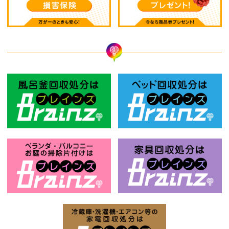
風呂釜回収処分はBrainz-ブレインズ
ベ
お庭の片付けはBrainz-ブレインズ-
家