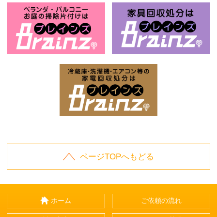
お庭の片付けはBrainz-ブレインズ-
家
家電回収処分はBrai
ページTOPへもどる
ホーム
ご依頼の流れ