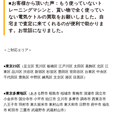
■お客様から頂いた声：もう使っていないト
レーニングマシンと、貰い物で全く使ってい
ない電気ケトルの買取をお願いしました。自
宅まで査定に来てくれるのが便利で助かりま
す。お世話になりました。
＜ご対応エリア＞
●東京23区
（足立区 荒川区 板橋区 江戸川区 太田区 葛飾区 北区 江
東区 品川区 渋谷区 新宿区 杉並区 墨田区 世田谷区 台東区 中央区
千代田区 豊島区 中野区 練馬区 文京区 港区 目黒区）
●東京多摩地区
（あきる野市 昭島市 稲城市 青梅市 清瀬市 国立市
小金井市 国分寺市 小平市 狛江市 立川市 多摩市 調布市 西東京市
八王子市 羽村市 東久留米市 東村山市 東大和市 日野市 府中市 福生
市 町田市 三鷹市 武蔵野市 武蔵村山市）