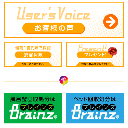
風呂釜回収処分はBrainz-ブレインズ
ベ