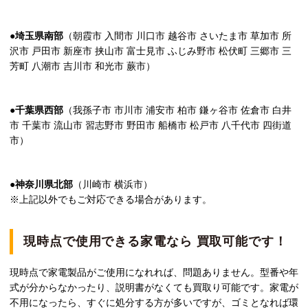
●埼玉県南部
（朝霞市 入間市 川口市 越谷市 さいたま市 草加市 所
沢市 戸田市 新座市 挟山市 富士見市 ふじみ野市 松伏町 三郷市 三
芳町 八潮市 吉川市 和光市 蕨市）
●千葉県西部
（我孫子市 市川市 浦安市 柏市 鎌ヶ谷市 佐倉市 白井
市 千葉市 流山市 習志野市 野田市 船橋市 松戸市 八千代市 四街道
市）
●神奈川県北部
（川崎市 横浜市）
※上記以外でもご対応できる場合があります。
現時点で使用できる家電なら 買取可能です！
現時点で家電製品がご使用になれれば、問題ありません。型番や年
式が分からなかったり、説明書がなくても買取り可能です。家電が
不用になったら、すぐに処分する方が多いですが、ゴミとなれば環