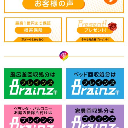
風呂釜回収処分はBrainz-ブレインズ
ベ