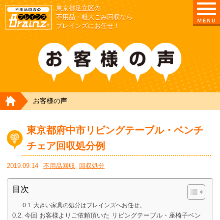
東京都足立区の
不用品・粗大ごみ回収なら
ブレインズにお任せ！
HOME
お客様の声
東京都府中市リビングテーブル・ベンチ
チェア回収処分例
2019.09.14
不用品回収
,
回収処分
目次
大きい家具の処分はブレインズへお任せ。
今回 お客様よりご依頼頂いた リビングテーブル・座椅子ベン