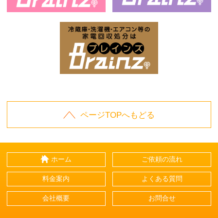
お庭の片付けはBrainz-ブレインズ-
家
家電回収処分はBrai
ページTOPへもどる
ホーム
ご依頼の流れ
料金案内
よくある質問
会社概要
お問合せ