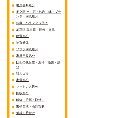
暖房器具処分
足立区 土・石・砂利、鉢・プラ
ンター回収処分
お庭・ベランダ片付け
足立区 風呂釜 処分・回収
物置処分
物置解体
ソファ回収処分
家具回収処分
団地の風呂釜・浴槽 撤去・処
分
粗大ゴミ
家電処分
マットレス処分
回収処分
解体・分解・取外し
出張買取・高額買取
引越し片付け