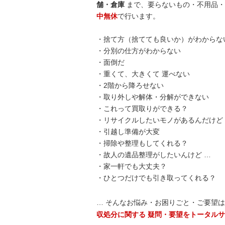
舗・倉庫
まで、要らないもの・不用品・
中無休
で行います。
・捨て方（捨てても良いか）がわからな
・分別の仕方がわからない
・面倒だ
・重くて、大きくて 運べない
・2階から降ろせない
・取り外しや解体・分解ができない
・これって買取りができる？
・リサイクルしたいモノがあるんだけど
・引越し準備が大変
・掃除や整理もしてくれる？
・故人の遺品整理がしたいんけど …
・家一軒でも大丈夫？
・ひとつだけでも引き取ってくれる？
… そんなお悩み・お困りごと・ご要望
収処分に関する 疑問・要望をトータル