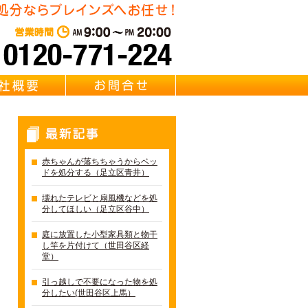
東京都足立区の不用品・粗大
営業時間：AM 9:00～PM 20:0
質問
会社概要
お問合せ
最新記事
赤ちゃんが落ちちゃうからベッ
ドを処分する（足立区青井）
壊れたテレビと扇風機などを処
分してほしい（足立区谷中）
庭に放置した小型家具類と物干
し竿を片付けて（世田谷区経
堂）
引っ越しで不要になった物を処
分したい(世田谷区上馬）