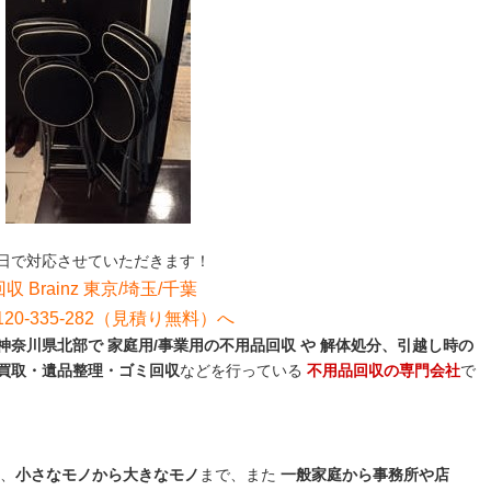
日で対応させていただきます！
収 Brainz 東京/埼玉/千葉
0-335-282（見積り無料）へ
奈川県北部で 家庭用/事業用の不用品回収 や 解体処分、引越し時の
買取・遺品整理・ゴミ回収
などを行っている
不用品回収の専門会社
で
、
小さなモノから大きなモノ
まで、また
一般家庭から事務所や店