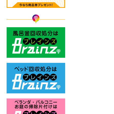
風呂釜回収処分はBrainz-ブレ
ベッド回収処分はBrainz-ブレ
ベランダ・バルコニー お庭の片付