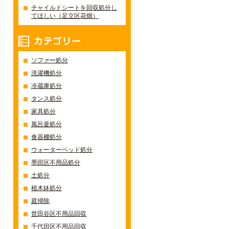
チャイルドシートを回収処分し
てほしい（足立区花畑）
カテゴリー
ソファー処分
洗濯機処分
冷蔵庫処分
タンス処分
家具処分
風呂釜処分
食器棚処分
ウォーターベッド処分
墨田区不用品処分
土処分
植木鉢処分
庭掃除
世田谷区不用品回収
千代田区不用品回収