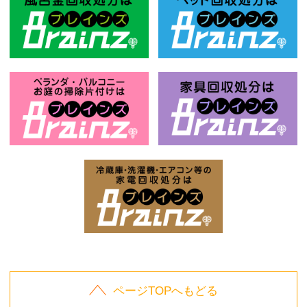
風呂釜回収処分はBrainz-ブレインズ
ベ
お庭の片付けはBrainz-ブレインズ-
家
家電回収処分はBrai
ページTOPへもどる