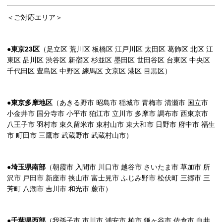
＜ご対応エリア＞
●東京23区
（足立区 荒川区 板橋区 江戸川区 太田区 葛飾区 北区 江
東区 品川区 渋谷区 新宿区 杉並区 墨田区 世田谷区 台東区 中央区
千代田区 豊島区 中野区 練馬区 文京区 港区 目黒区）
●東京多摩地区
（あきる野市 昭島市 稲城市 青梅市 清瀬市 国立市
小金井市 国分寺市 小平市 狛江市 立川市 多摩市 調布市 西東京市
八王子市 羽村市 東久留米市 東村山市 東大和市 日野市 府中市 福生
市 町田市 三鷹市 武蔵野市 武蔵村山市）
●埼玉県南部
（朝霞市 入間市 川口市 越谷市 さいたま市 草加市 所
沢市 戸田市 新座市 挟山市 富士見市 ふじみ野市 松伏町 三郷市 三
芳町 八潮市 吉川市 和光市 蕨市）
●千葉県西部
（我孫子市 市川市 浦安市 柏市 鎌ヶ谷市 佐倉市 白井