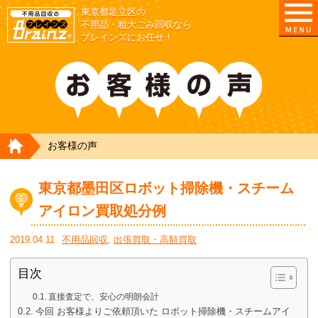
東京都足立区の
不用品・粗大ごみ回収なら
ブレインズにお任せ！
HOME
お客様の声
東京都墨田区ロボット掃除機・スチーム
アイロン買取処分例
2019.04.11
不用品回収
,
出張買取・高額買取
目次
直接査定で、安心の明朗会計
今回 お客様よりご依頼頂いた ロボット掃除機・スチームアイ