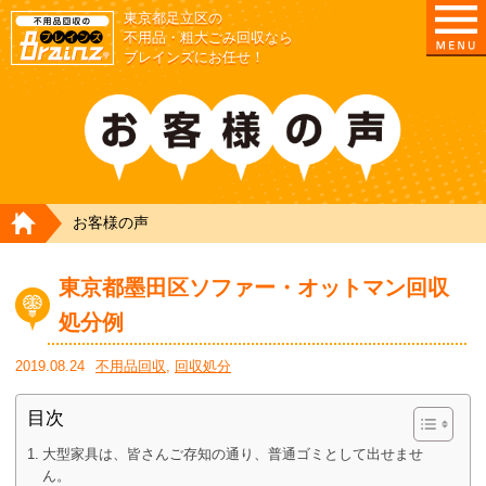
東京都足立区の
不用品・粗大ごみ回収なら
ブレインズにお任せ！
HOME
お客様の声
東京都墨田区ソファー・オットマン回収
処分例
2019.08.24
不用品回収
,
回収処分
目次
大型家具は、皆さんご存知の通り、普通ゴミとして出せませ
ん。