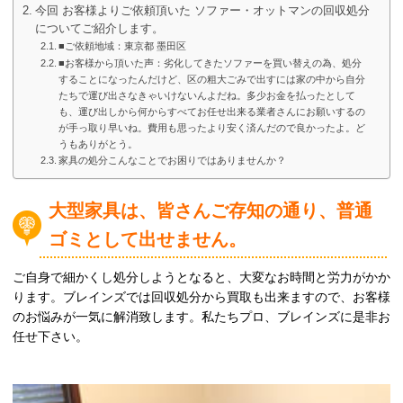
今回 お客様よりご依頼頂いた ソファー・オットマンの回収処分
についてご紹介します。
■ご依頼地域：東京都 墨田区
■お客様から頂いた声：劣化してきたソファーを買い替えの為、処分
することになったんだけど、区の粗大ごみで出すには家の中から自分
たちで運び出さなきゃいけないんよだね。多少お金を払ったとして
も、運び出しから何からすべてお任せ出来る業者さんにお願いするの
が手っ取り早いね。費用も思ったより安く済んだので良かったよ。ど
うもありがとう。
家具の処分こんなことでお困りではありませんか？
大型家具は、皆さんご存知の通り、普通
ゴミとして出せません。
ご自身で細かくし処分しようとなると、大変なお時間と労力がかか
ります。ブレインズでは回収処分から買取も出来ますので、お客様
のお悩みが一気に解消致します。私たちプロ、ブレインズに是非お
任せ下さい。