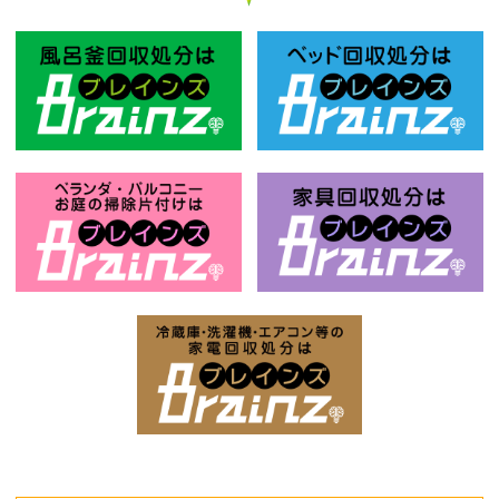
風呂釜回収処分はBrainz-ブレインズ
ベ
お庭の片付けはBrainz-ブレインズ-
家
家電回収処分はBrai