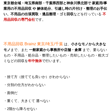
東京都全域・埼玉県南部・千葉県西部と神奈川県北部で 家庭用/事
業用の不用品回収 や 解体処分、引越し時の片付け・整理のお手伝
い、不用品の出張買取・遺品整理・ゴミ回収
などを行っている
不
用品回収の専門会社
です。
不用品回収 Brainz 東京/埼玉/千葉
は、
小さなモノから大きな
モノ
まで、また
一般家庭から事務所や店舗・倉庫
まで、要らない
もの・不用品・処分品・整理したいもの・売却したいもの・粗大ゴ
ミなどの回収を
年中無休
で行います。
・捨て方（捨てても良いか）がわからない
・分別の仕方がわからない
・面倒だ
・重くて、大きくて 運べない
・2階から降ろせない