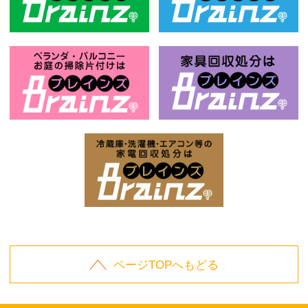
風呂釜回収処分はBrainz-ブレインズ
ベ
お庭の片付けはBrainz-ブレインズ-
家
家電回収処分はBrai
ページTOPへもどる