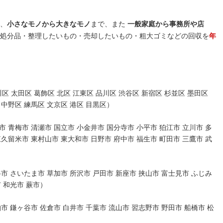
、
小さなモノから大きなモノ
まで、また
一般家庭から事務所や店
処分品・整理したいもの・売却したいもの・粗大ゴミなどの回収を
年
区 太田区 葛飾区 北区 江東区 品川区 渋谷区 新宿区 杉並区 墨田区
 中野区 練馬区 文京区 港区 目黒区）
 青梅市 清瀬市 国立市 小金井市 国分寺市 小平市 狛江市 立川市 多
東久留米市 東村山市 東大和市 日野市 府中市 福生市 町田市 三鷹市 武
市 さいたま市 草加市 所沢市 戸田市 新座市 挟山市 富士見市 ふじみ
市 和光市 蕨市）
市 鎌ヶ谷市 佐倉市 白井市 千葉市 流山市 習志野市 野田市 船橋市 松