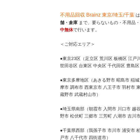
不用品回収 Brainz 東京/埼玉/千葉
は
舗・倉庫
まで、要らないもの・不用品・
中無休
で行います。
＜ご対応エリア＞
●東京23区（足立区 荒川区 板橋区 江戸川
世田谷区 台東区 中央区 千代田区 豊島区
●東京多摩地区（あきる野市 昭島市 稲城市
摩市 調布市 西東京市 八王子市 羽村市 
蔵野市 武蔵村山市）
●埼玉県南部（朝霞市 入間市 川口市 越谷
野市 松伏町 三郷市 三芳町 八潮市 吉川
●千葉県西部（我孫子市 市川市 浦安市 柏
戸市 八千代市 四街道市）