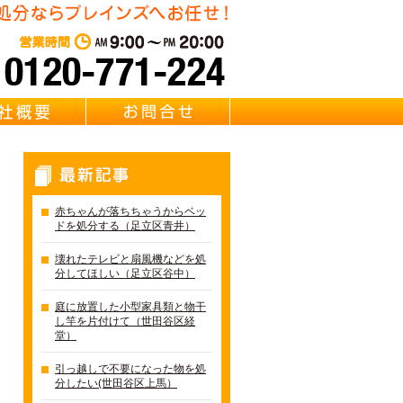
東京都足立区の不用品・粗大
営業時間：AM 9:00～PM 20:0
質問
会社概要
お問合せ
最新記事
赤ちゃんが落ちちゃうからベッ
ドを処分する（足立区青井）
壊れたテレビと扇風機などを処
分してほしい（足立区谷中）
庭に放置した小型家具類と物干
し竿を片付けて（世田谷区経
堂）
引っ越しで不要になった物を処
分したい(世田谷区上馬）