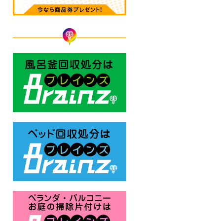
風呂釜回収処分はBrainz-ブレ
ベッド回収処分はBrainz-ブレ
ベランダ・バルコニー お庭の片付