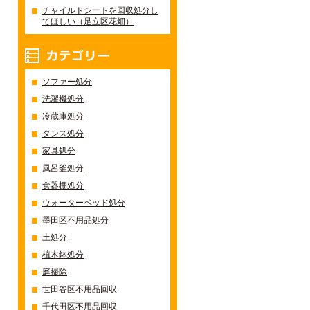
チャイルドシートを回収処分し
てほしい（足立区花畑）
カテゴリー
ソファー処分
洗濯機処分
冷蔵庫処分
タンス処分
家具処分
風呂釜処分
食器棚処分
ウォーターベッド処分
墨田区不用品処分
土処分
植木鉢処分
庭掃除
世田谷区不用品回収
千代田区不用品回収