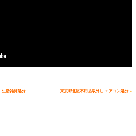
・生活雑貨処分
東京都北区不用品取外し エアコン処分
»