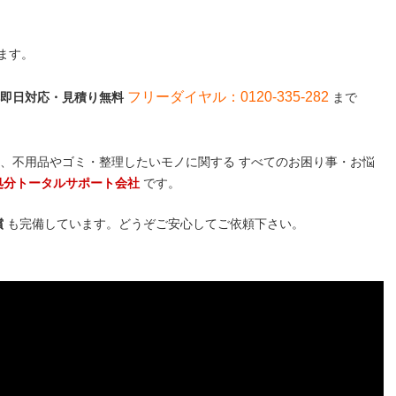
ます。
フリーダイヤル：0120-335-282
話一本即日対応・見積り無料
まで
、不用品やゴミ・整理したいモノに関する すべてのお困り事・お悩
処分トータルサポート会社
です。
償
も完備しています。どうぞご安心してご依頼下さい。