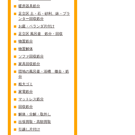
暖房器具処分
足立区 土・石・砂利、鉢・プラ
ンター回収処分
お庭・ベランダ片付け
足立区 風呂釜 処分・回収
物置処分
物置解体
ソファ回収処分
家具回収処分
団地の風呂釜・浴槽 撤去・処
分
粗大ゴミ
家電処分
マットレス処分
回収処分
解体・分解・取外し
出張買取・高額買取
引越し片付け