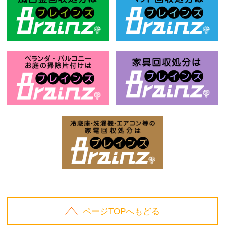
風呂釜回収処分はBrainz-ブレインズ
ベ
お庭の片付けはBrainz-ブレインズ-
家
家電回収処分はBrai
ページTOPへもどる