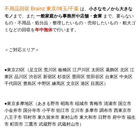
不用品回収 Brainz 東京/埼玉/千葉
は、
小さなモノから大きな
モノ
まで、また
一般家庭から事務所や店舗・倉庫
まで、要らない
もの・不用品・処分品・整理したいもの・売却したいもの・粗大ゴ
ミなどの回収を
年中無休
で行います。
＜ご対応エリア＞
●東京23区（足立区 荒川区 板橋区 江戸川区 太田区 葛飾区 北区 江
東区 品川区 渋谷区 新宿区 杉並区 墨田区 世田谷区 台東区 中央区
千代田区 豊島区 中野区 練馬区 文京区 港区 目黒区）
●東京多摩地区（あきる野市 昭島市 稲城市 青梅市 清瀬市 国立市
小金井市 国分寺市 小平市 狛江市 立川市 多摩市 調布市 西東京市
八王子市 羽村市 東久留米市 東村山市 東大和市 日野市 府中市 福生
市 町田市 三鷹市 武蔵野市 武蔵村山市）