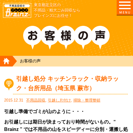
東京都足立区の
不用品・粗大ごみ回収なら
ブレインズにお任せ！
HOME
お客様の声
引越し処分 キッチンラック・収納ラッ
ク・台所用品（埼玉県 蕨市）
2015.12.31
不用品回収
,
引越し片付け
,
掃除・整理整頓
引越し準備でゴミが山のように・・・
お引越しには期日が決まっており時間がないもの。“
Brainz ” では不用品の山をスピーディーに分別・運搬し処