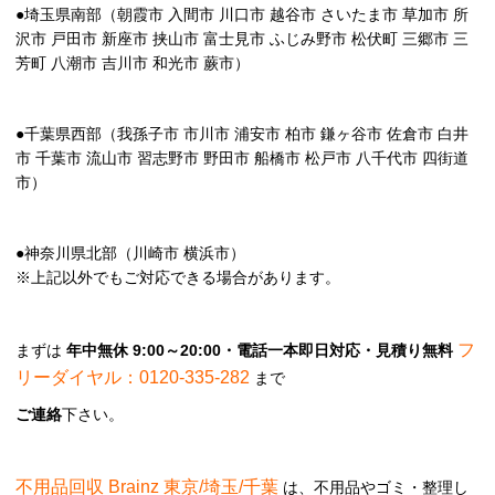
●埼玉県南部（朝霞市 入間市 川口市 越谷市 さいたま市 草加市 所
沢市 戸田市 新座市 挟山市 富士見市 ふじみ野市 松伏町 三郷市 三
芳町 八潮市 吉川市 和光市 蕨市）
●千葉県西部（我孫子市 市川市 浦安市 柏市 鎌ヶ谷市 佐倉市 白井
市 千葉市 流山市 習志野市 野田市 船橋市 松戸市 八千代市 四街道
市）
●神奈川県北部（川崎市 横浜市）
※上記以外でもご対応できる場合があります。
フ
まずは
年中無休 9:00～20:00・電話一本即日対応・見積り無料
リーダイヤル：0120-335-282
まで
ご連絡
下さい。
不用品回収 Brainz 東京/埼玉/千葉
は、不用品やゴミ・整理し