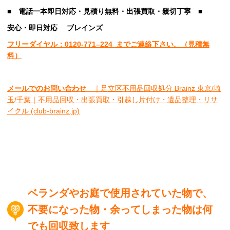
■
電話一本即日対応・見積り無料・出張買取・親切丁寧
■
安心
・即日
対応
ブレインズ
フリーダイヤル：0120-
771
–
224
までご連絡下さい。
（見積無
料）
メールでのお問い合わせ
｜足立区不用品回収処分 Brainz 東京/埼
玉/千葉｜不用品回収・出張買取・引越し片付け・遺品整理・リサ
イクル (club-brainz.jp)
ベランダやお庭で使用されていた物で、
不要になった物・余ってしまった物は何
でも回収致します