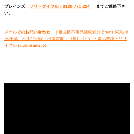
ブレインズ
フリーダイヤル：0120-771-224
ま
でご連絡下さ
い。
メールでのお問い合わせ
｜足立区不用品回収処分 Brainz 東京/埼
玉/千葉｜不用品回収・出張買取・引越し片付け・遺品整理・リサ
イクル (club-brainz.jp)