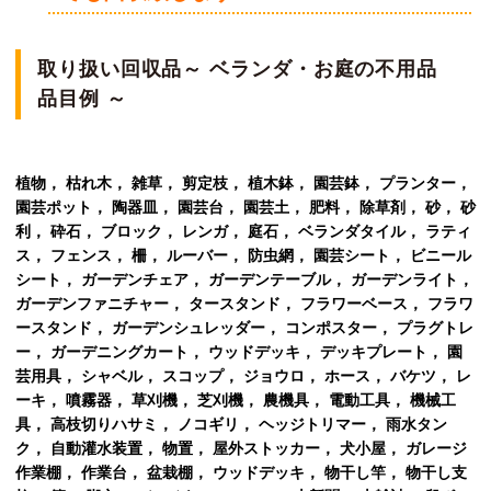
取り扱い回収品～
ベランダ
・
お庭
の不用品
品目例 ～
植物， 枯れ木， 雑草， 剪定枝， 植木鉢， 園芸鉢， プランター，
園芸ポット， 陶器皿， 園芸台， 園芸土， 肥料， 除草剤， 砂， 砂
利， 砕石， ブロック， レンガ， 庭石， ベランダタイル， ラティ
ス， フェンス， 柵， ルーバー， 防虫網， 園芸シート， ビニール
シート， ガーデンチェア， ガーデンテーブル， ガーデンライト，
ガーデンファニチャー， タースタンド， フラワーベース， フラワ
ースタンド， ガーデンシュレッダー， コンポスター， プラグトレ
ー， ガーデニングカート， ウッドデッキ， デッキプレート， 園
芸用具， シャベル， スコップ， ジョウロ， ホース， バケツ， レ
ーキ， 噴霧器， 草刈機， 芝刈機， 農機具， 電動工具， 機械工
具， 高枝切りハサミ， ノコギリ， ヘッジトリマー， 雨水タン
ク， 自動灌水装置， 物置， 屋外ストッカー， 犬小屋， ガレージ
作業棚， 作業台， 盆栽棚， ウッドデッキ， 物干し竿， 物干し支