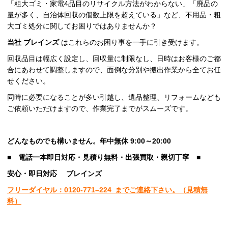
「粗大ゴミ・家電4品目のリサイクル方法がわからない」「廃品の
量が多く、自治体回収の個数上限を超えている」など、不用品・粗
大ゴミ処分に関してお困りではありませんか？
当社
ブレインズ
はこれらのお困り事を一手に引き受けます。
回収品目は幅広く設定し、回収量に制限なし、日時はお客様のご都
合にあわせて調整しますので、面倒な分別や搬出作業から全てお任
せください。
同時に必要になることが多い引越し、遺品整理、リフォームなども
ご依頼いただけますので、作業完了までがスムーズです。
どんなものでも構いません。年中無休 9:00～20:00
■
電話一本即日対応・見積り無料・出張買取・親切丁寧
■
安心
・即日
対応
ブレインズ
フリーダイヤル：0120-
771
–
224
までご連絡下さい。
（見積無
料）