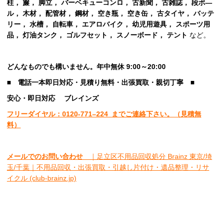
柱， 簾， 脚立， バーベキューコンロ， 古新聞， 古雑誌， 段ボ―
ル， 木材， 配管材， 鋼材， 空き瓶， 空き缶， 古タイヤ， バッテ
リー， 水槽， 自転車， エアロバイク， 幼児用遊具， スポーツ用
品， 灯油タンク， ゴルフセット， スノーボード， テント
など。
どんなものでも構いません。年中無休 9:00～20:00
■
電話一本即日対応・見積り無料・出張買取・親切丁寧
■
安心
・即日
対応
ブレインズ
フリーダイヤル：0120-
771
–
224
までご連絡下さい。
（見積無
料）
メールでのお問い合わせ
｜足立区不用品回収処分 Brainz 東京/埼
玉/千葉｜不用品回収・出張買取・引越し片付け・遺品整理・リサ
イクル (club-brainz.jp)