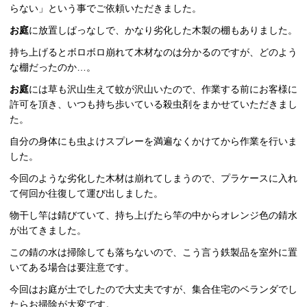
らない」という事でご依頼いただきました。
お庭
に放置しぱっなしで、かなり劣化した木製の棚もありました。
持ち上げるとボロボロ崩れて木材なのは分かるのですが、どのよう
な棚だったのか…。
お庭
には草も沢山生えて蚊が沢山いたので、作業する前にお客様に
許可を頂き、いつも持ち歩いている殺虫剤をまかせていただきまし
た。
自分の身体にも虫よけスプレーを満遍なくかけてから作業を行いま
した。
今回のような劣化した木材は崩れてしまうので、プラケースに入れ
て何回か往復して運び出しました。
物干し竿は錆びていて、持ち上げたら竿の中からオレンジ色の錆水
が出てきました。
この錆の水は掃除しても落ちないので、こう言う鉄製品を室外に置
いてある場合は要注意です。
今回はお庭が土でしたので大丈夫ですが、集合住宅のベランダでし
たらお掃除が大変です。