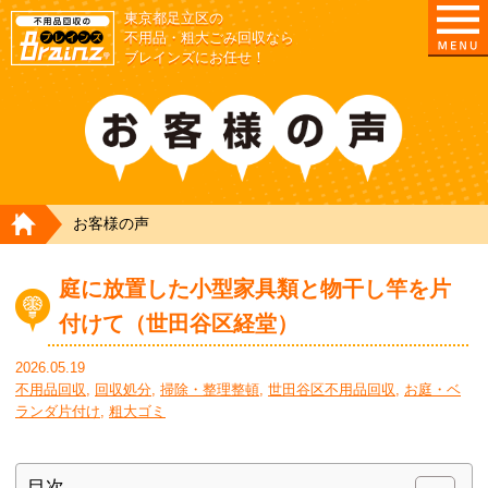
東京都足立区の
不用品・粗大ごみ回収なら
ブレインズにお任せ！
HOME
お客様の声
庭に放置した小型家具類と物干し竿を片
付けて（世田谷区経堂）
2026.05.19
不用品回収
,
回収処分
,
掃除・整理整頓
,
世田谷区不用品回収
,
お庭・ベ
ランダ片付け
,
粗大ゴミ
目次