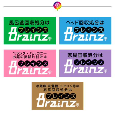
風呂釜回収処分はBrainz-ブレインズ
ベ
お庭の片付けはBrainz-ブレインズ-
家
家電回収処分はBrai