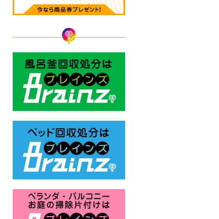
風呂釜回収処分はBrainz-ブレ
ベッド回収処分はBrainz-ブレ
ベランダ・バルコニー お庭の片付