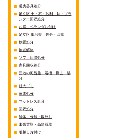
暖房器具処分
足立区 土・石・砂利、鉢・プラ
ンター回収処分
お庭・ベランダ片付け
足立区 風呂釜 処分・回収
物置処分
物置解体
ソファ回収処分
家具回収処分
団地の風呂釜・浴槽 撤去・処
分
粗大ゴミ
家電処分
マットレス処分
回収処分
解体・分解・取外し
出張買取・高額買取
引越し片付け