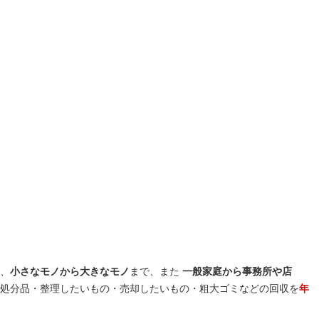
、
小さなモノから大きなモノ
まで、また
一般家庭から事務所や店
処分品・整理したいもの・売却したいもの・粗大ゴミなどの回収を
年