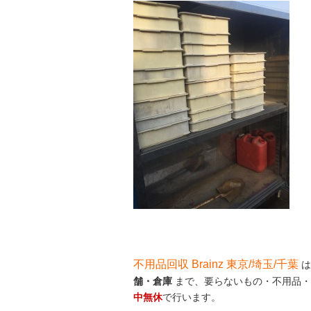
不用品回収 Brainz 東京/埼玉/千葉
は
舗・倉庫
まで、要らないもの・不用品・
中無休
で行います。