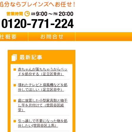
東京都足立区の不用品・粗大
営業時間：AM 9:00～PM 20:0
質問
会社概要
お問合せ
最新記事
赤ちゃんが落ちちゃうからベッ
ドを処分する（足立区青井）
壊れたテレビと扇風機などを処
分してほしい（足立区谷中）
庭に放置した小型家具類と物干
し竿を片付けて（世田谷区経
堂）
引っ越しで不要になった物を処
分したい(世田谷区上馬）