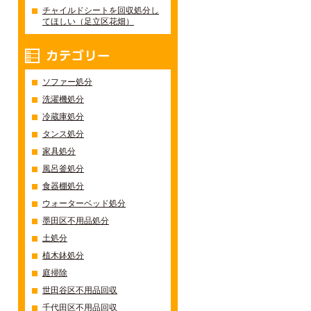
チャイルドシートを回収処分し
てほしい（足立区花畑）
カテゴリー
ソファー処分
洗濯機処分
冷蔵庫処分
タンス処分
家具処分
風呂釜処分
食器棚処分
ウォーターベッド処分
墨田区不用品処分
土処分
植木鉢処分
庭掃除
世田谷区不用品回収
千代田区不用品回収