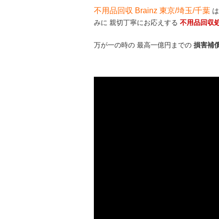
不用品回収 Brainz 東京/埼玉/千葉
は
みに 親切丁寧にお応えする
不用品回収
万が一の時の 最高一億円までの
損害補