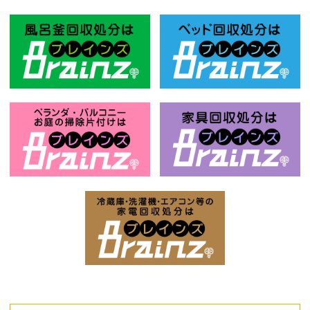
風呂釜回収処分はBrainz-ブレインズ
ベ
お庭の片付けはBrainz-ブレインズ-
家
家電回収処分はBrai