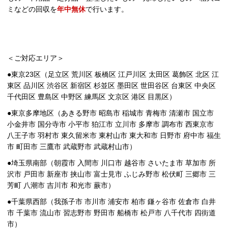
ミなどの回収を
年中無休
で行います。
＜ご対応エリア＞
●東京23区（足立区 荒川区 板橋区 江戸川区 太田区 葛飾区 北区 江
東区 品川区 渋谷区 新宿区 杉並区 墨田区 世田谷区 台東区 中央区
千代田区 豊島区 中野区 練馬区 文京区 港区 目黒区）
●東京多摩地区（あきる野市 昭島市 稲城市 青梅市 清瀬市 国立市
小金井市 国分寺市 小平市 狛江市 立川市 多摩市 調布市 西東京市
八王子市 羽村市 東久留米市 東村山市 東大和市 日野市 府中市 福生
市 町田市 三鷹市 武蔵野市 武蔵村山市）
●埼玉県南部（朝霞市 入間市 川口市 越谷市 さいたま市 草加市 所
沢市 戸田市 新座市 挟山市 富士見市 ふじみ野市 松伏町 三郷市 三
芳町 八潮市 吉川市 和光市 蕨市）
●千葉県西部（我孫子市 市川市 浦安市 柏市 鎌ヶ谷市 佐倉市 白井
市 千葉市 流山市 習志野市 野田市 船橋市 松戸市 八千代市 四街道
市）