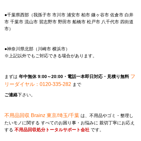
●千葉県西部（我孫子市 市川市 浦安市 柏市 鎌ヶ谷市 佐倉市 白井
市 千葉市 流山市 習志野市 野田市 船橋市 松戸市 八千代市 四街道
市）
●神奈川県北部（川崎市 横浜市）
※上記以外でもご対応できる場合があります。
フ
まずは
年中無休 9:00～20:00・電話一本即日対応・見積り無料
リーダイヤル：0120-335-282
まで
ご連絡
下さい。
不用品回収 Brainz 東京/埼玉/千葉
は、不用品やゴミ・整理し
たいモノに関する すべてのお困り事・お悩みに 親切丁寧にお応え
する
不用品回収処分トータルサポート会社
です。