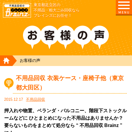
東京都足立区の
不用品・粗大ごみ回収なら
ブレインズにお任せ！
HOME
お客様の声
不用品回収 衣装ケース・座椅子他（東京
都大田区）
2015.12.17
不用品回収
押入れや物置、ベランダ・バルコニー、階段下ストックル
ームなどに ひとまとめになった不用品はありませんか？
要らないものをまとめて処分なら “ 不用品回収 Brainz ”