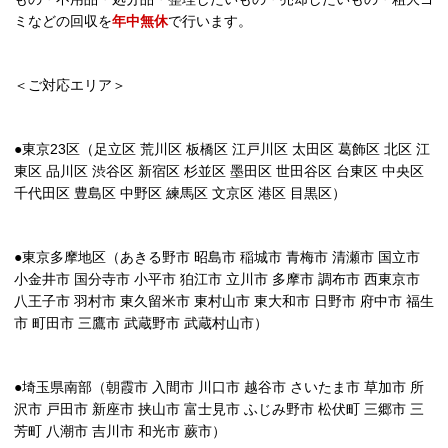
ミなどの回収を
年中無休
で行います。
＜ご対応エリア＞
●東京23区（足立区 荒川区 板橋区 江戸川区 太田区 葛飾区 北区 江
東区 品川区 渋谷区 新宿区 杉並区 墨田区 世田谷区 台東区 中央区
千代田区 豊島区 中野区 練馬区 文京区 港区 目黒区）
●東京多摩地区（あきる野市 昭島市 稲城市 青梅市 清瀬市 国立市
小金井市 国分寺市 小平市 狛江市 立川市 多摩市 調布市 西東京市
八王子市 羽村市 東久留米市 東村山市 東大和市 日野市 府中市 福生
市 町田市 三鷹市 武蔵野市 武蔵村山市）
●埼玉県南部（朝霞市 入間市 川口市 越谷市 さいたま市 草加市 所
沢市 戸田市 新座市 挟山市 富士見市 ふじみ野市 松伏町 三郷市 三
芳町 八潮市 吉川市 和光市 蕨市）