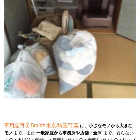
不用品回収 Brainz 東京/埼玉/千葉
は、
小さなモノから大きな
モノ
まで、また
一般家庭から事務所や店舗・倉庫
まで、要らない
もの・不用品・処分品・整理したいもの・売却したいもの・粗大ゴ