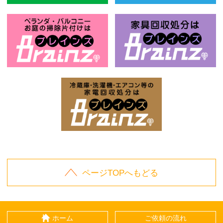
風呂釜回収処分はBrainz-ブレインズ
ベ
お庭の片付けはBrainz-ブレインズ-
家
家電回収処分はBrai
ページTOPへもどる
ホーム
ご依頼の流れ