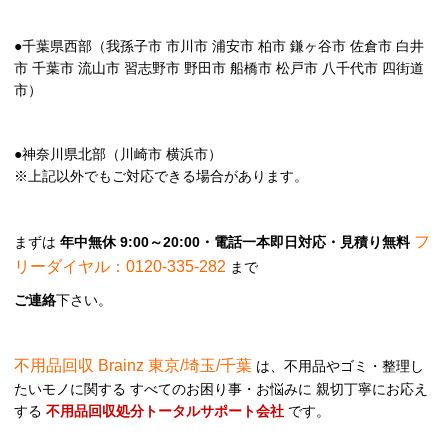
●千葉県西部（我孫子市 市川市 浦安市 柏市 鎌ヶ谷市 佐倉市 白井
市 千葉市 流山市 習志野市 野田市 船橋市 松戸市 八千代市 四街道
市）
●神奈川県北部（川崎市 横浜市）
※上記以外でもご対応できる場合があります。
フ
まずは
年中無休 9:00～20:00・電話一本即日対応・見積り無料
リーダイヤル：0120-335-282
まで
ご連絡
下さい。
不用品回収 Brainz 東京/埼玉/千葉
は、不用品やゴミ・整理し
たいモノに関する すべてのお困り事・お悩みに 親切丁寧にお応え
する
不用品回収処分トータルサポート会社
です。