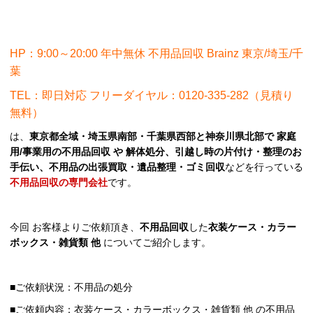
HP：9:00～20:00 年中無休 不用品回収 Brainz 東京/埼玉/千
葉
TEL：即日対応 フリーダイヤル：0120-335-282（見積り
無料）
は、
東京都全域・埼玉県南部・千葉県西部と神奈川県北部で 家庭
用/事業用の不用品回収 や 解体処分、引越し時の片付け・整理のお
手伝い、不用品の出張買取・遺品整理・ゴミ回収
などを行っている
不用品回収の専門会社
です。
今回 お客様よりご依頼頂き、
不用品回収
した
衣装ケース・カラー
ボックス・雑貨類 他
についてご紹介します。
■ご依頼状況：不用品の処分
■ご依頼内容：衣装ケース・カラーボックス・雑貨類 他 の不用品