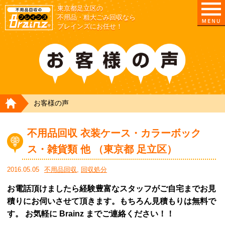
東京都足立区の
不用品・粗大ごみ回収なら
ブレインズにお任せ！
HOME
お客様の声
不用品回収 衣装ケース・カラーボック
ス・雑貨類 他 （東京都 足立区）
2016.05.05
不用品回収
,
回収処分
お電話頂けましたら経験豊富なスタッフがご自宅までお見
積りにお伺いさせて頂きます。もちろん見積もりは無料で
す。 お気軽に Brainz までご連絡ください！！