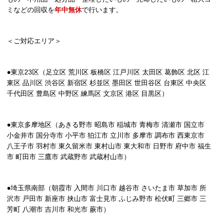
ミなどの回収を
年中無休
で行います。
＜ご対応エリア＞
●東京23区（足立区 荒川区 板橋区 江戸川区 太田区 葛飾区 北区 江
東区 品川区 渋谷区 新宿区 杉並区 墨田区 世田谷区 台東区 中央区
千代田区 豊島区 中野区 練馬区 文京区 港区 目黒区）
●東京多摩地区（あきる野市 昭島市 稲城市 青梅市 清瀬市 国立市
小金井市 国分寺市 小平市 狛江市 立川市 多摩市 調布市 西東京市
八王子市 羽村市 東久留米市 東村山市 東大和市 日野市 府中市 福生
市 町田市 三鷹市 武蔵野市 武蔵村山市）
●埼玉県南部（朝霞市 入間市 川口市 越谷市 さいたま市 草加市 所
沢市 戸田市 新座市 挟山市 富士見市 ふじみ野市 松伏町 三郷市 三
芳町 八潮市 吉川市 和光市 蕨市）