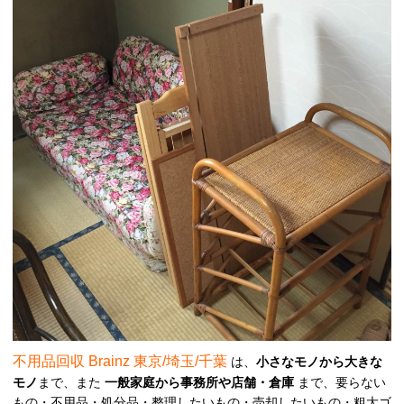
不用品回収 Brainz 東京/埼玉/千葉
は、
小さなモノから大きな
モノ
まで、また
一般家庭から事務所や店舗・倉庫
まで、要らない
もの・不用品・処分品・整理したいもの・売却したいもの・粗大ゴ