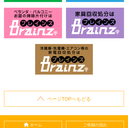
風呂釜回収処分はBrainz-ブレインズ
ベ
お庭の片付けはBrainz-ブレインズ-
家
家電回収処分はBrai
ページTOPへもどる
ホーム
ご依頼の流れ