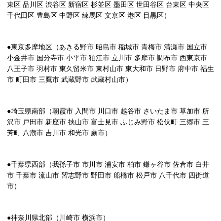
東区 品川区 渋谷区 新宿区 杉並区 墨田区 世田谷区 台東区 中央区
千代田区 豊島区 中野区 練馬区 文京区 港区 目黒区）
●東京多摩地区（あきる野市 昭島市 稲城市 青梅市 清瀬市 国立市
小金井市 国分寺市 小平市 狛江市 立川市 多摩市 調布市 西東京市
八王子市 羽村市 東久留米市 東村山市 東大和市 日野市 府中市 福生
市 町田市 三鷹市 武蔵野市 武蔵村山市）
●埼玉県南部（朝霞市 入間市 川口市 越谷市 さいたま市 草加市 所
沢市 戸田市 新座市 挟山市 富士見市 ふじみ野市 松伏町 三郷市 三
芳町 八潮市 吉川市 和光市 蕨市）
●千葉県西部（我孫子市 市川市 浦安市 柏市 鎌ヶ谷市 佐倉市 白井
市 千葉市 流山市 習志野市 野田市 船橋市 松戸市 八千代市 四街道
市）
●神奈川県北部（川崎市 横浜市）