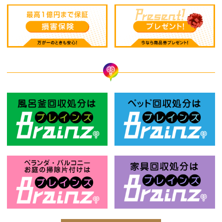
風呂釜回収処分はBrainz-ブレインズ
ベ
お庭の片付けはBrainz-ブレインズ-
家