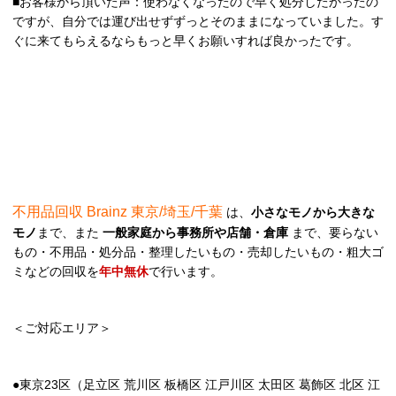
■お客様から頂いた声：使わなくなったので早く処分したかったの
ですが、自分では運び出せずずっとそのままになっていました。す
ぐに来てもらえるならもっと早くお願いすれば良かったです。
不用品回収 Brainz 東京/埼玉/千葉
は、
小さなモノから大きな
モノ
まで、また
一般家庭から事務所や店舗・倉庫
まで、要らない
もの・不用品・処分品・整理したいもの・売却したいもの・粗大ゴ
ミなどの回収を
年中無休
で行います。
＜ご対応エリア＞
●東京23区（足立区 荒川区 板橋区 江戸川区 太田区 葛飾区 北区 江