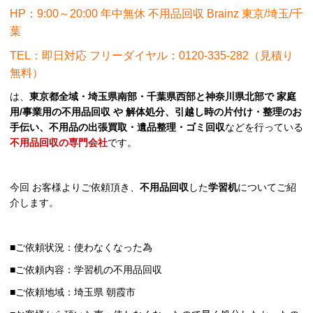
HP：9:00～20:00 年中無休 不用品回収 Brainz 東京/埼玉/千
葉
TEL：即日対応 フリーダイヤル：0120-335-282（見積り
無料）
は、
東京都全域・埼玉県南部・千葉県西部と神奈川県北部で 家庭
用/事業用の不用品回収 や 解体処分、引越し時の片付け・整理のお
手伝い、不用品の出張買取・遺品整理・ゴミ回収
などを行っている
不用品回収の専門会社
です。
今回 お客様よりご依頼頂き、
不用品回収
した
学習机
についてご紹
介します。
■ご依頼状況：使わなくなった為
■ご依頼内容：学習机の不用品回収
■ご依頼地域：埼玉県 朝霞市