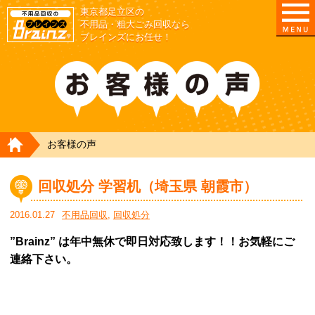
東京都足立区の
不用品・粗大ごみ回収なら
ブレインズにお任せ！
HOME
お客様の声
回収処分 学習机（埼玉県 朝霞市）
2016.01.27
不用品回収
,
回収処分
”Brainz” は年中無休で即日対応致します！！お気軽にご
連絡下さい。