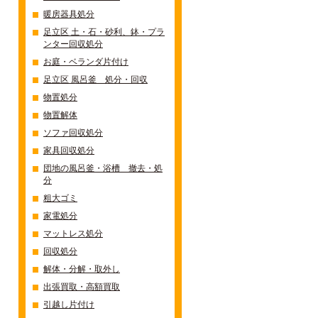
暖房器具処分
足立区 土・石・砂利、鉢・プラ
ンター回収処分
お庭・ベランダ片付け
足立区 風呂釜 処分・回収
物置処分
物置解体
ソファ回収処分
家具回収処分
団地の風呂釜・浴槽 撤去・処
分
粗大ゴミ
家電処分
マットレス処分
回収処分
解体・分解・取外し
出張買取・高額買取
引越し片付け