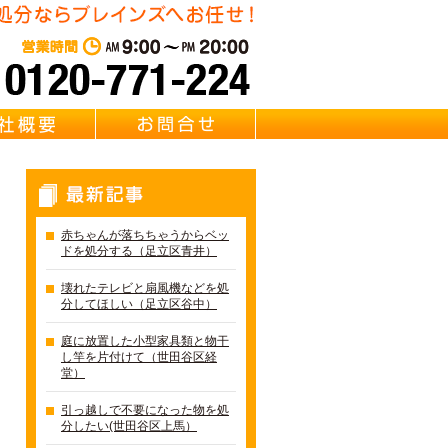
東京都足立区の不用品・粗大
営業時間：AM 9:00～PM 20:0
質問
会社概要
お問合せ
最新記事
赤ちゃんが落ちちゃうからベッ
ドを処分する（足立区青井）
壊れたテレビと扇風機などを処
分してほしい（足立区谷中）
庭に放置した小型家具類と物干
し竿を片付けて（世田谷区経
堂）
引っ越しで不要になった物を処
分したい(世田谷区上馬）