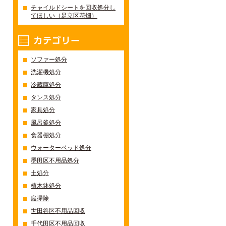
チャイルドシートを回収処分し
てほしい（足立区花畑）
カテゴリー
ソファー処分
洗濯機処分
冷蔵庫処分
タンス処分
家具処分
風呂釜処分
食器棚処分
ウォーターベッド処分
墨田区不用品処分
土処分
植木鉢処分
庭掃除
世田谷区不用品回収
千代田区不用品回収