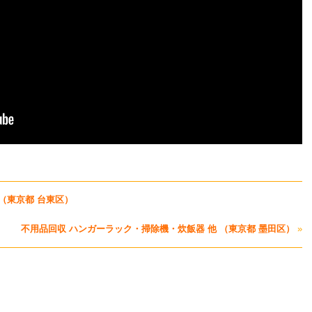
（東京都 台東区）
不用品回収 ハンガーラック・掃除機・炊飯器 他 （東京都 墨田区）
»