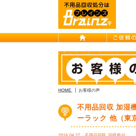
HOME
HOME
お客様の声
不用品回収 加湿
ーラック 他（東
2016.04.27
不用品回収
,
回収処分