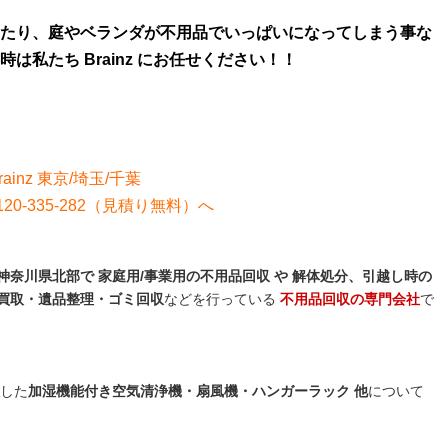
たり、庭やベランダが不用品でいっぱいになってしまう事な
私たち Brainz にお任せください！！
rainz 東京/埼玉/千葉
0-335-282（見積り無料）
へ
奈川県北部で 家庭用/事業用の不用品回収 や 解体処分、引越し時の
買取・遺品整理・ゴミ回収
などを行っている
不用品回収の専門会社
で
した
加湿機能付き空気清浄機・扇風機・ハンガーラック 他
について