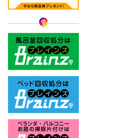
風呂釜回収処分はBrainz-ブレ
ベッド回収処分はBrainz-ブレ
ベランダ・バルコニー お庭の片付