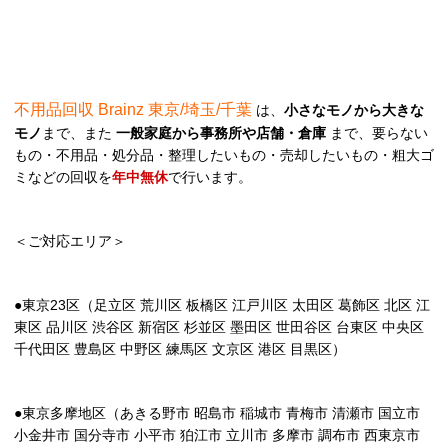
不用品回収 Brainz 東京/埼玉/千葉
は、
小さなモノから大きな
モノ
まで、また
一般家庭から事務所や店舗・倉庫
まで、要らない
もの・不用品・処分品・整理したいもの・売却したいもの・粗大ゴ
ミなどの回収を
年中無休
で行います。
＜ご対応エリア＞
●東京23区（足立区 荒川区 板橋区 江戸川区 太田区 葛飾区 北区 江
東区 品川区 渋谷区 新宿区 杉並区 墨田区 世田谷区 台東区 中央区
千代田区 豊島区 中野区 練馬区 文京区 港区 目黒区）
●東京多摩地区（あきる野市 昭島市 稲城市 青梅市 清瀬市 国立市
小金井市 国分寺市 小平市 狛江市 立川市 多摩市 調布市 西東京市