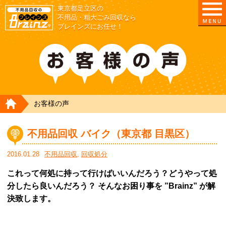
東京都足立区の
不用品・粗大ごみ回収なら
ブレインズにお任せ！
HOME
お客様の声
不用品回収 バイク（東京都 目黒区）
2016.01.28
不用品回収
,
回収処分
これって何処に持って行けばいいんだろう？どうやって処
分したら良いんだろう？ そんなお困り事を ”Brainz” が解
決致します。