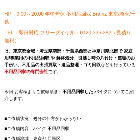
HP：9:00～20:00 年中無休 不用品回収 Brainz 東京/埼玉/千
葉
TEL：即日対応 フリーダイヤル：0120-335-282（見積り
無料）
は、
東京都全域・埼玉県南部・千葉県西部と神奈川県北部で 家庭
用/事業用の不用品回収 や 解体処分、引越し時の片付け・整理のお
手伝い、不用品の出張買取・遺品整理・ゴミ回収
などを行っている
不用品回収の専門会社
です。
今回 お客様よりご依頼頂き、
不用品
回収した バイク
についてご紹
介します。
■ご依頼状況：処分の仕方がわからない
■ご依頼内容：バイク 不用品回収
■ご依頼地域：東京都 目黒区