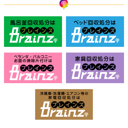
風呂釜回収処分はBrainz-ブレインズ
ベ
お庭の片付けはBrainz-ブレインズ-
家
家電回収処分はBrai