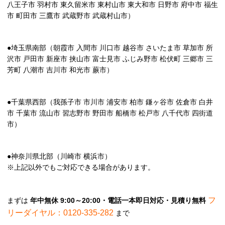
八王子市 羽村市 東久留米市 東村山市 東大和市 日野市 府中市 福生
市 町田市 三鷹市 武蔵野市 武蔵村山市）
●埼玉県南部（朝霞市 入間市 川口市 越谷市 さいたま市 草加市 所
沢市 戸田市 新座市 挟山市 富士見市 ふじみ野市 松伏町 三郷市 三
芳町 八潮市 吉川市 和光市 蕨市）
●千葉県西部（我孫子市 市川市 浦安市 柏市 鎌ヶ谷市 佐倉市 白井
市 千葉市 流山市 習志野市 野田市 船橋市 松戸市 八千代市 四街道
市）
●神奈川県北部（川崎市 横浜市）
※上記以外でもご対応できる場合があります。
フ
まずは
年中無休 9:00～20:00・電話一本即日対応・見積り無料
リーダイヤル：0120-335-282
まで