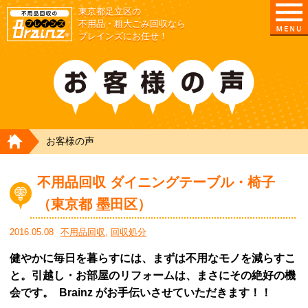
東京都足立区の
不用品・粗大ごみ回収なら
ブレインズにお任せ！
HOME
お客様の声
不用品回収 ダイニングテーブル・椅子
（東京都 墨田区）
2016.05.08
不用品回収
,
回収処分
健やかに毎日を暮らすには、まずは不用なモノを減らすこ
と。引越し・お部屋のリフォームは、まさにその絶好の機
会です。 Brainz がお手伝いさせていただきます！！