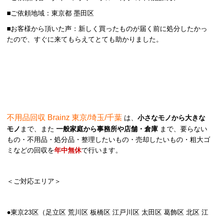
■ご依頼地域：東京都 墨田区
■お客様から頂いた声：新しく買ったものが届く前に処分したかっ
たので、すぐに来てもらえてとても助かりました。
不用品回収 Brainz 東京/埼玉/千葉
は、
小さなモノから大きな
モノ
まで、また
一般家庭から事務所や店舗・倉庫
まで、要らない
もの・不用品・処分品・整理したいもの・売却したいもの・粗大ゴ
ミなどの回収を
年中無休
で行います。
＜ご対応エリア＞
●東京23区（足立区 荒川区 板橋区 江戸川区 太田区 葛飾区 北区 江