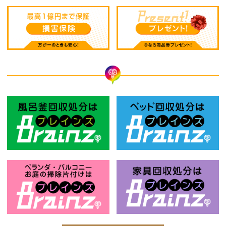
風呂釜回収処分はBrainz-ブレインズ
ベ
お庭の片付けはBrainz-ブレインズ-
家