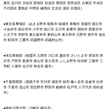
東区 品川区 渋谷区 新宿区 杉並区 墨田区 世田谷区 台東区 中央区
千代田区 豊島区 中野区 練馬区 文京区 港区 目黒区）
●東京多摩地区（あきる野市 昭島市 稲城市 青梅市 清瀬市 国立市
小金井市 国分寺市 小平市 狛江市 立川市 多摩市 調布市 西東京市
八王子市 羽村市 東久留米市 東村山市 東大和市 日野市 府中市 福生
市 町田市 三鷹市 武蔵野市 武蔵村山市）
●埼玉県南部（朝霞市 入間市 川口市 越谷市 さいたま市 草加市 所
沢市 戸田市 新座市 挟山市 富士見市 ふじみ野市 松伏町 三郷市 三
芳町 八潮市 吉川市 和光市 蕨市）
●千葉県西部（我孫子市 市川市 浦安市 柏市 鎌ヶ谷市 佐倉市 白井
市 千葉市 流山市 習志野市 野田市 船橋市 松戸市 八千代市 四街道
市）
●神奈川県北部（川崎市 横浜市）