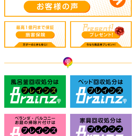
風呂釜回収処分はBrainz-ブレインズ
ベ