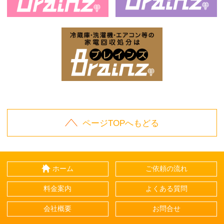
お庭の片付けはBrainz-ブレインズ-
家
家電回収処分はBrai
ページTOPへもどる
ホーム
ご依頼の流れ
料金案内
よくある質問
会社概要
お問合せ