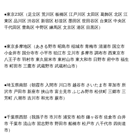
●東京23区（足立区 荒川区 板橋区 江戸川区 太田区 葛飾区 北区 江
東区 品川区 渋谷区 新宿区 杉並区 墨田区 世田谷区 台東区 中央区
千代田区 豊島区 中野区 練馬区 文京区 港区 目黒区）
●東京多摩地区（あきる野市 昭島市 稲城市 青梅市 清瀬市 国立市
小金井市 国分寺市 小平市 狛江市 立川市 多摩市 調布市 西東京市
八王子市 羽村市 東久留米市 東村山市 東大和市 日野市 府中市 福生
市 町田市 三鷹市 武蔵野市 武蔵村山市）
●埼玉県南部（朝霞市 入間市 川口市 越谷市 さいたま市 草加市 所
沢市 戸田市 新座市 挟山市 富士見市 ふじみ野市 松伏町 三郷市 三
芳町 八潮市 吉川市 和光市 蕨市）
●千葉県西部（我孫子市 市川市 浦安市 柏市 鎌ヶ谷市 佐倉市 白井
市 千葉市 流山市 習志野市 野田市 船橋市 松戸市 八千代市 四街道
市）