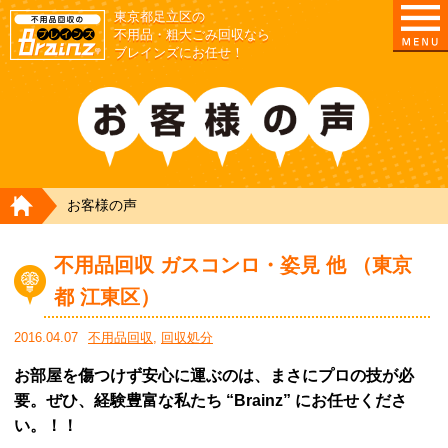
東京都足立区の
不用品・粗大ごみ回収なら
ブレインズにお任せ！
HOME
お客様の声
不用品回収 ガスコンロ・姿見 他 （東京
都 江東区）
2016.04.07
不用品回収
,
回収処分
お部屋を傷つけず安心に運ぶのは、まさにプロの技が必
要。ぜひ、経験豊富な私たち “Brainz” にお任せくださ
い。！！