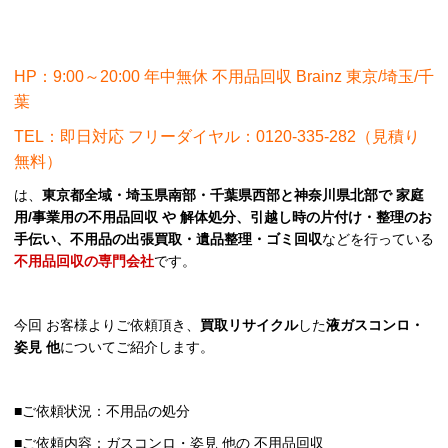
HP：9:00～20:00 年中無休 不用品回収 Brainz 東京/埼玉/千
葉
TEL：即日対応 フリーダイヤル：0120-335-282（見積り
無料）
は、
東京都全域・埼玉県南部・千葉県西部と神奈川県北部で 家庭
用/事業用の不用品回収 や 解体処分、引越し時の片付け・整理のお
手伝い、不用品の出張買取・遺品整理・ゴミ回収
などを行っている
不用品回収の専門会社
です。
今回 お客様よりご依頼頂き、
買取リサイクル
した
液ガスコンロ・
姿見 他
についてご紹介します。
■ご依頼状況：不用品の処分
■ご依頼内容：ガスコンロ・姿見 他の 不用品回収