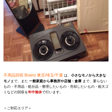
不用品回収 Brainz 東京/埼玉/千葉
は、
小さなモノから大きな
モノ
まで、また
一般家庭から事務所や店舗・倉庫
まで、要らない
もの・不用品・処分品・整理したいもの・売却したいもの・粗大ゴ
ミなどの回収を
年中無休
で行います。
＜ご対応エリア＞