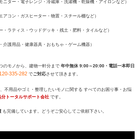
モニター・電子レンジ・冷蔵庫・洗濯機・乾燥機・アイロンなど）
エアコン・ガスヒーター・物置・スチール棚など）
ー・ラティス・ウッドデッキ・残土・肥料・タイルなど）
・介護用品・健康器具・おもちゃ・ゲーム機器）
つのモノから、建物一軒分まで
年中無休 9:00～20:00・電話一本即日
-335-282
で
ご対応
させて頂きます。
、不用品やゴミ・整理したいモノに関する すべてのお困り事・お悩
処分トータルサポート会社
です。
償
も完備しています。どうぞご安心してご依頼下さい。