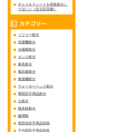
チャイルドシートを回収処分し
てほしい（足立区花畑）
カテゴリー
ソファー処分
洗濯機処分
冷蔵庫処分
タンス処分
家具処分
風呂釜処分
食器棚処分
ウォーターベッド処分
墨田区不用品処分
土処分
植木鉢処分
庭掃除
世田谷区不用品回収
千代田区不用品回収