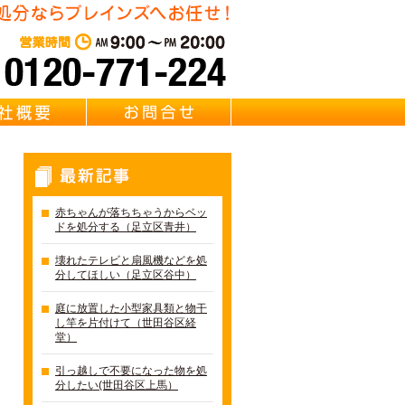
東京都足立区の不用品・粗大
営業時間：AM 9:00～PM 20:0
質問
会社概要
お問合せ
最新記事
赤ちゃんが落ちちゃうからベッ
ドを処分する（足立区青井）
壊れたテレビと扇風機などを処
分してほしい（足立区谷中）
庭に放置した小型家具類と物干
し竿を片付けて（世田谷区経
堂）
引っ越しで不要になった物を処
分したい(世田谷区上馬）