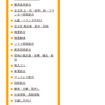
暖房器具処分
足立区 土・石・砂利、鉢・プラ
ンター回収処分
お庭・ベランダ片付け
足立区 風呂釜 処分・回収
物置処分
物置解体
ソファ回収処分
家具回収処分
団地の風呂釜・浴槽 撤去・処
分
粗大ゴミ
家電処分
マットレス処分
回収処分
解体・分解・取外し
出張買取・高額買取
引越し片付け