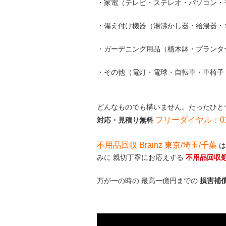
・家電（テレビ・ステレオ・パソコン・
・備え付け機器（湯沸かし器・給湯器・
・ガーデニング用品（植木鉢・プランタ
・その他（電灯・電球・自転車・車椅子
どんなものでも構いません。たったひと
フリーダイヤル：0120
対応・見積り無料
不用品回収 Brainz 東京/埼玉/千葉
は
みに 親切丁寧にお応えする
不用品回収
万が一の時の 最高一億円までの
損害補