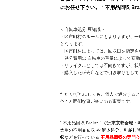
にお任せ下さい。 “ 不用品回収 Br
＜自転車処分 豆知識＞
・区市町村のルールにもよりますが、一
となります。
・区市町村によっては、回収日を指定さ
・処分費用は 自転車の重量によって変
・リサイクルとしては不向きですが、状
・購入した販売店などで引き取りをして
ただ いずれにしても、個人で処分する
色々と面倒な事が多いのも事実です。
“ 不用品回収 Brainz ” では
東京都全域・
業用の不用品回収 や 解体処分、引越
収
などを行っている
不用品回収の専門会