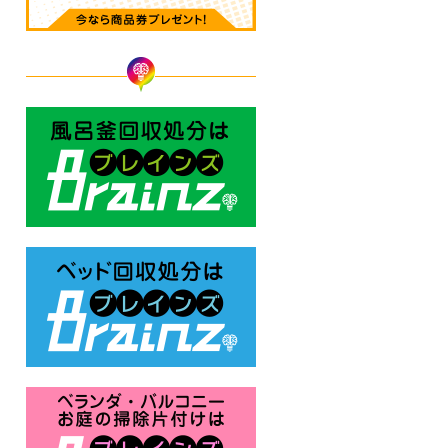
風呂釜回収処分はBrainz-ブレ
ベッド回収処分はBrainz-ブレ
ベランダ・バルコニー お庭の片付