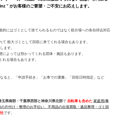
ainz ” がお客様のご要望・ご不安にお応えします
。
般的にはゴミとして捨てられるものではなく処分場への各自持込対応
れて 粗大ゴミとして回収に来てくれる場合もあります。
動します。
態によっては預かってくれる団体・施設もあります。
くれる場合もあります。
となると、「申請手続き」「お車での運搬」「回収日時指定」など
埼玉県南部・千葉県西部と神奈川県北部
で
自転車も含めた
家庭用/事
し時の片付け・整理のお手伝い、不用品の出張買取・遺品整理・ゴミ回
社
です。