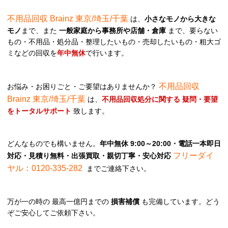
不用品回収 Brainz 東京/埼玉/千葉
は、
小さなモノから大きな
モノ
まで、また
一般家庭から事務所や店舗・倉庫
まで、要らない
もの・不用品・処分品・整理したいもの・売却したいもの・粗大ゴ
ミなどの回収を
年中無休
で行います。
不用品回収
お悩み・お困りごと・ご要望はありませんか？
Brainz 東京/埼玉/千葉
は、
不用品回収処分に関する 疑問・要望
をトータルサポート
致します。
どんなものでも構いません。
年中無休 9:00～20:00・電話一本即日
フリーダイ
対応・見積り無料・出張買取・親切丁寧・安心対応
ヤル：0120-335-282
までご連絡下さい。
万が一の時の 最高一億円までの
損害補償
も完備しています。どう
ぞご安心してご依頼下さい。