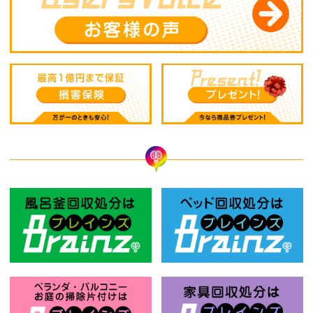
風呂釜回収処分はBrainz-ブレインズ
ベ