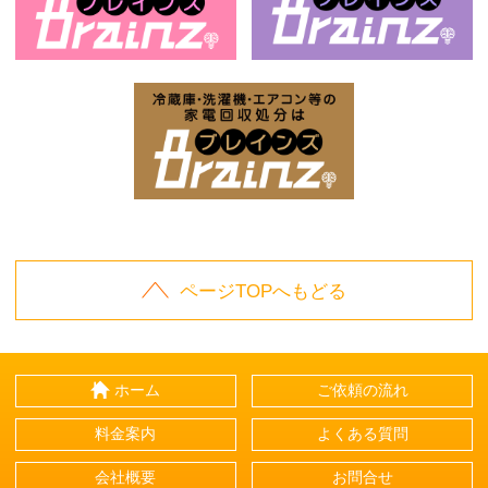
お庭の片付けはBrainz-ブレインズ-
家
家電回収処分はBrai
ページTOPへもどる
ホーム
ご依頼の流れ
料金案内
よくある質問
会社概要
お問合せ