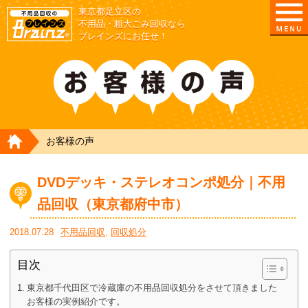
東京都足立区の
不用品・粗大ごみ回収なら
ブレインズにお任せ！
HOME
お客様の声
DVDデッキ・ステレオコンポ処分｜不用
品回収（東京都府中市）
2018.07.28
不用品回収
,
回収処分
目次
東京都千代田区で冷蔵庫の不用品回収処分をさせて頂きました
お客様の実例紹介です。