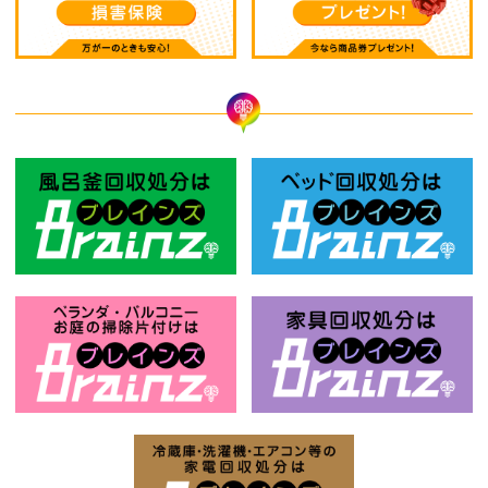
風呂釜回収処分はBrainz-ブレインズ
ベ
お庭の片付けはBrainz-ブレインズ-
家