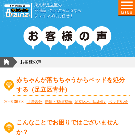
東京都足立区の
不用品・粗大ごみ回収なら
ブレインズにお任せ！
HOME
お客様の声
赤ちゃんが落ちちゃうからベッドを処分
する（足立区青井）
2026.06.03
回収処分
,
掃除・整理整頓
,
足立区不用品回収
,
ベッド処分
こんなことでお困りではございません
か？