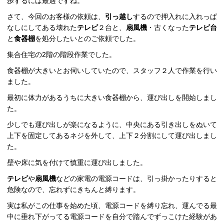
歩するには最適ですね。
さて、今回のお客様の依頼は、
引っ越し
するので押入れに入れっぱ
なしにしてある壊れた
テレビ
２台と、
扇風機
・古くなった
テレビ台
と
食器棚
を処分したいとのご依頼でした。
集合住宅の2階の階段作業でした。
食器棚が大きいとお伺いしていたので、スタッフ２人で作業を行い
ました。
最初に体力があるうちに大きい食器棚から、運び出しを開始しまし
た。
少しでも運び出しが楽になるように、中央にある引き出しをぬいて
上下を固定してあるネジを外して、上下２分割にして運び出しまし
た。
壁や床に気を付けて慎重に運び出しました。
テレビ
や
扇風機
などの家電の電源コードは、引っ掛かったりすると
危険なので、忘れずにきちんと縛ります。
実は私がこの仕事を始めた頃、電源コードを縛り忘れ、運んでる最
中に垂れ下がってる電源コードを自分で踏んでずっこけた経験があ