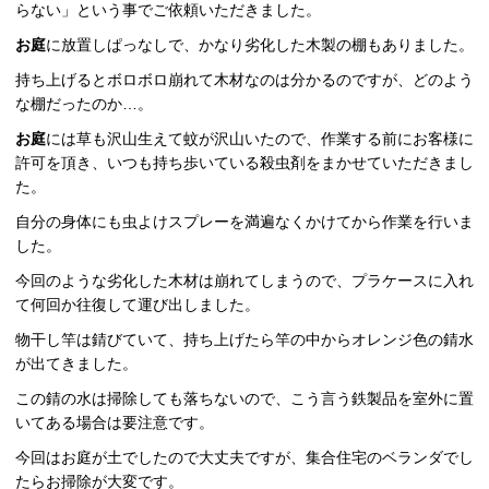
らない」という事でご依頼いただきました。
お庭
に放置しぱっなしで、かなり劣化した木製の棚もありました。
持ち上げるとボロボロ崩れて木材なのは分かるのですが、どのよう
な棚だったのか…。
お庭
には草も沢山生えて蚊が沢山いたので、作業する前にお客様に
許可を頂き、いつも持ち歩いている殺虫剤をまかせていただきまし
た。
自分の身体にも虫よけスプレーを満遍なくかけてから作業を行いま
した。
今回のような劣化した木材は崩れてしまうので、プラケースに入れ
て何回か往復して運び出しました。
物干し竿は錆びていて、持ち上げたら竿の中からオレンジ色の錆水
が出てきました。
この錆の水は掃除しても落ちないので、こう言う鉄製品を室外に置
いてある場合は要注意です。
今回はお庭が土でしたので大丈夫ですが、集合住宅のベランダでし
たらお掃除が大変です。