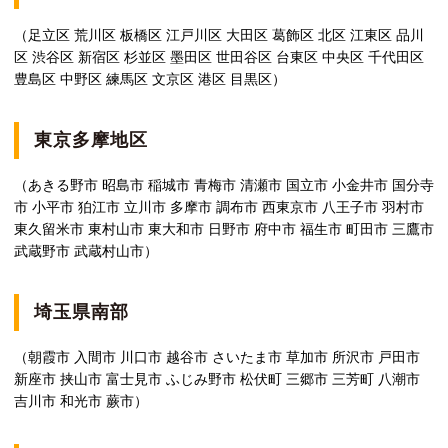
（足立区 荒川区 板橋区 江戸川区 大田区 葛飾区 北区 江東区 品川
区 渋谷区 新宿区 杉並区 墨田区 世田谷区 台東区 中央区 千代田区
豊島区 中野区 練馬区 文京区 港区 目黒区）
東京多摩地区
（あきる野市 昭島市 稲城市 青梅市 清瀬市 国立市 小金井市 国分寺
市 小平市 狛江市 立川市 多摩市 調布市 西東京市 八王子市 羽村市
東久留米市 東村山市 東大和市 日野市 府中市 福生市 町田市 三鷹市
武蔵野市 武蔵村山市）
埼玉県南部
（朝霞市 入間市 川口市 越谷市 さいたま市 草加市 所沢市 戸田市
新座市 挟山市 富士見市 ふじみ野市 松伏町 三郷市 三芳町 八潮市
吉川市 和光市 蕨市）