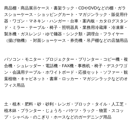
商品棚・商品展示ケース・書架ラック・CDやDVDなどの棚・ガラ
スショーケース・ショッピングカート・マガジンラック・販促用什
器・ワゴン・マネキン・ハンガー・台車・案内板・カタログスタン
ド・ミラー・テーブル・椅子・照明器具・業務用冷蔵庫・冷凍庫・
製氷機・ガスレンジ・ゆで麺器・シンク類・調理台・フライヤー
（揚げ物機）・対面ショーケース・券売機・吊戸棚などの店舗用品
パソコン・モニター・プロジェクター・プリンター・コピー機・複
合機・シュレッダー・電話機・FAX機・事務机・椅子・デスクワゴ
ン・会議用テーブル・ホワイトボード・応接セット・ソファー・観
葉植物・キャビネット・書庫・ロッカー・マガジンラックなどのオ
フィス用品
土・植木・肥料・砂・砂利・レンガ・ブロック・タイル・人工芝・
植木鉢・プランター・じょうろ・バケツ・ラック・物置・スコッ
プ・シャベル・のこぎり・ホースなどのガーデニング用品