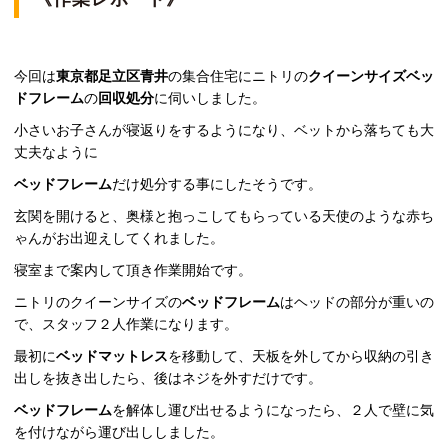
今回は
東京都足立区青井
の集合住宅にニトリの
クイーンサイズベッ
ドフレーム
の
回収処分
に伺いしました。
小さいお子さんが寝返りをするようになり、ベットから落ちても大
丈夫なように
ベッドフレーム
だけ処分する事にしたそうです。
玄関を開けると、奥様と抱っこしてもらっている天使のような赤ち
ゃんがお出迎えしてくれました。
寝室まで案内して頂き作業開始です。
ニトリのクイーンサイズの
ベッドフレーム
はヘッドの部分が重いの
で、スタッフ２人作業になります。
最初に
ベッドマットレス
を移動して、天板を外してから収納の引き
出しを抜き出したら、後はネジを外すだけです。
ベッドフレーム
を解体し運び出せるようになったら、２人で壁に気
を付けながら運び出ししました。