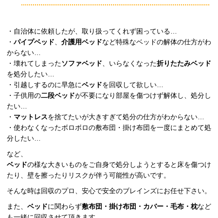
・自治体に依頼したが、取り扱ってくれず困っている…
・
パイプベッド
、
介護用ベッド
など特殊なベッドの解体の仕方がわ
からない…
・壊れてしまった
ソファベッド
、いらなくなった
折りたたみベッド
を処分したい…
・引越しするのに早急に
ベッド
を回収して欲しい…
・子供用の
二段ベッド
が不要になり部屋を傷つけず解体し、処分し
たい…
・
マットレス
を捨てたいが大きすぎて処分の仕方がわからない…
・使わなくなったボロボロの敷布団・掛け布団を一度にまとめて処
分したい…
など、
ベッド
の様な大きいものをご自身で処分しようとすると床を傷つけ
たり、壁を擦ったりリスクが伴う可能性が高いです。
そんな時は回収のプロ、安心で安全のブレインズにお任せ下さい。
また、
ベッド
に関わらず
敷布団・掛け布団・カバー・毛布・枕
など
も一緒に回収させて頂きます。