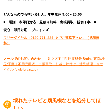
どんなものでも構いません。年中無休 9:00～20:00
■
電話一本即日対応・見積り無料・出張買取・親切丁寧
■
安心
・即日
対応
ブレインズ
フリーダイヤル：0120-
771
–
224
までご連絡下さい。
（見積無
料）
メールでのお問い合わせ
｜足立区不用品回収処分 Brainz 東京/埼
玉/千葉｜不用品回収・出張買取・引越し片付け・遺品整理・リサ
イクル (club-brainz.jp)
壊れたテレビと扇風機などを処分してほ
しい