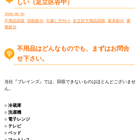
しい（足立区谷中）
2026.05.20
不用品回収
,
回収処分
,
引越し片付け
,
足立区不用品回収
,
家具処分
,
家
電処分
不用品はどんなものでも、まずはお問合
せ下さい。
当社『ブレインズ』では、回収できないものはほとんどございませ
ん。
○
冷蔵庫
○
洗濯機
○
電子レンジ
○
テレビ
○
ベッド
○
マットレス