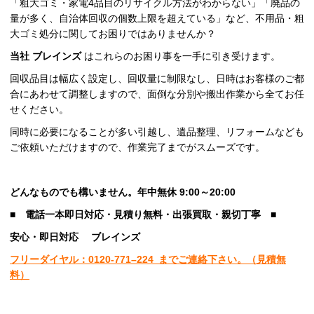
「粗大ゴミ・家電4品目のリサイクル方法がわからない」「廃品の
量が多く、自治体回収の個数上限を超えている」など、不用品・粗
大ゴミ処分に関してお困りではありませんか？
当社
ブレインズ
はこれらのお困り事を一手に引き受けます。
回収品目は幅広く設定し、回収量に制限なし、日時はお客様のご都
合にあわせて調整しますので、面倒な分別や搬出作業から全てお任
せください。
同時に必要になることが多い引越し、遺品整理、リフォームなども
ご依頼いただけますので、作業完了までがスムーズです。
どんなものでも構いません。年中無休 9:00～20:00
■
電話一本即日対応・見積り無料・出張買取・親切丁寧
■
安心
・即日
対応
ブレインズ
フリーダイヤル：0120-
771
–
224
までご連絡下さい。
（見積無
料）