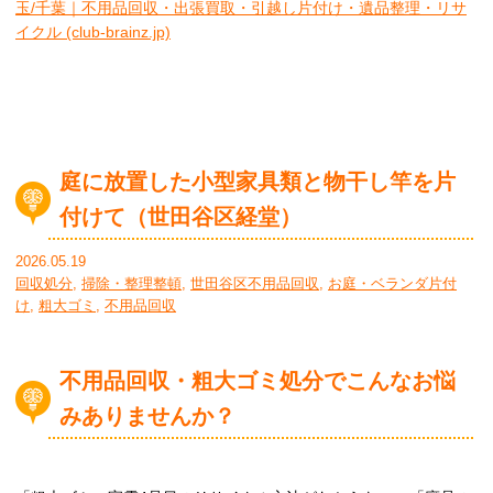
玉/千葉｜不用品回収・出張買取・引越し片付け・遺品整理・リサ
イクル (club-brainz.jp)
庭に放置した小型家具類と物干し竿を片
付けて（世田谷区経堂）
2026.05.19
回収処分
,
掃除・整理整頓
,
世田谷区不用品回収
,
お庭・ベランダ片付
け
,
粗大ゴミ
,
不用品回収
不用品回収・粗大ゴミ処分でこんなお悩
みありませんか？