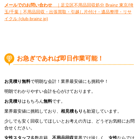
メールでのお問い合わせ
｜足立区不用品回収処分 Brainz 東京/埼
玉/千葉｜不用品回収・出張買取・引越し片付け・遺品整理・リサ
イクル (club-brainz.jp)
お急ぎであれば即日作業可能！
お見積り無料
で明朗な会計！業界最安値にも挑戦中！
明朗でわかりやすい会計を心がけております。
お見積り
はもちろん
無料
です。
業界最安値に挑戦しており、
相見積もり
も歓迎しています。
少しでも安く回収してほしいとお考えの方は、どうぞお気軽にお問
合せください。
女性スタッフ
多数在籍、
不用品回収
業界では珍しく、
女性
ならでは