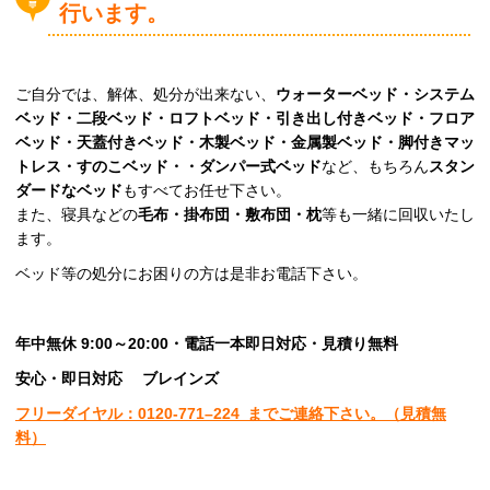
行います。
ご自分では、解体、処分が出来ない、
ウォーターベッド・システム
ベッド・二段ベッド・ロフトベッド・引き出し付きベッド・フロア
ベッド・天蓋付きベッド・木製ベッド・金属製ベッド・脚付きマッ
トレス・すのこベッド・・ダンパー式ベッド
など、もちろん
スタン
ダードなベッド
もすべてお任せ下さい。
また、寝具などの
毛布・掛布団・敷布団・枕
等も一緒に回収いたし
ます。
ベッド等の処分にお困りの方は是非お電話下さい。
年中無休 9:00～20:00・電話一本即日対応・見積り無料
安心
・即日
対応
ブレインズ
フリーダイヤル：0120-
771
–
224
までご連絡下さい。
（見積無
料）