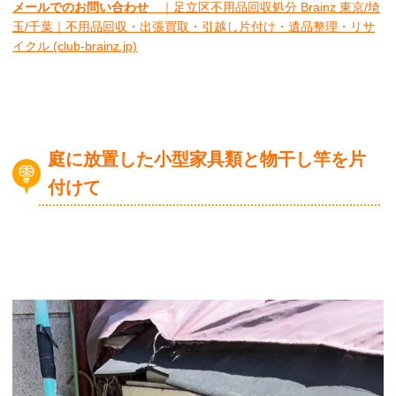
メールでのお問い合わせ
｜足立区不用品回収処分 Brainz 東京/埼
玉/千葉｜不用品回収・出張買取・引越し片付け・遺品整理・リサ
イクル (club-brainz.jp)
庭に放置した小型家具類と物干し竿を片
付けて