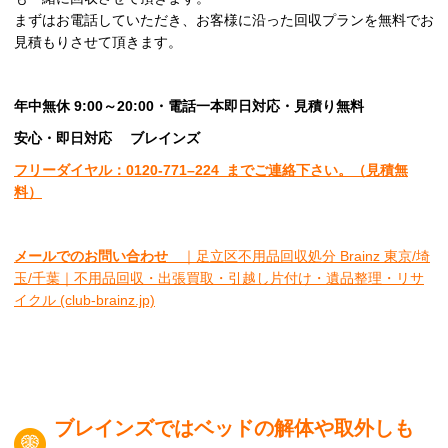
まずはお電話していただき、お客様に沿った回収プランを無料でお
見積もりさせて頂きます。
年中無休 9:00～20:00・電話一本即日対応・見積り無料
安心
・即日
対応
ブレインズ
フリーダイヤル：0120-
771
–
224
までご連絡下さい。
（見積無
料）
メールでのお問い合わせ
｜足立区不用品回収処分 Brainz 東京/埼
玉/千葉｜不用品回収・出張買取・引越し片付け・遺品整理・リサ
イクル (club-brainz.jp)
ブレインズではベッドの解体や取外しも