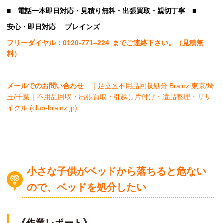
■
電話一本即日対応・見積り無料・出張買取・親切丁寧
■
安心
・即日
対応
ブレインズ
フリーダイヤル：0120-
771
–
224
までご連絡下さい。
（見積無
料）
メールでのお問い合わせ
｜足立区不用品回収処分 Brainz 東京/埼
玉/千葉｜不用品回収・出張買取・引越し片付け・遺品整理・リサ
イクル (club-brainz.jp)
小さな子供がベッドから落ちると危ない
ので、ベッドを処分したい
《作業レポート》