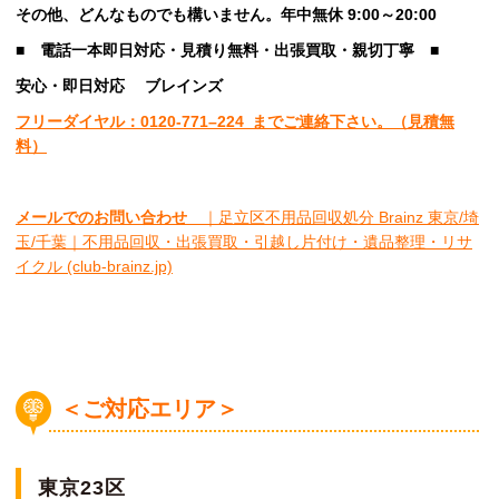
その他、
どんなものでも構いません。年中無休 9:00～20:00
■
電話一本即日対応・見積り無料・出張買取・親切丁寧
■
安心
・即日
対応
ブレインズ
フリーダイヤル：0120-
771
–
224
までご連絡下さい。
（見積無
料）
メールでのお問い合わせ
｜足立区不用品回収処分 Brainz 東京/埼
玉/千葉｜不用品回収・出張買取・引越し片付け・遺品整理・リサ
イクル (club-brainz.jp)
＜ご対応エリア＞
東京23区