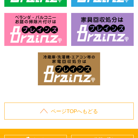
風呂釜回収処分はBrainz-ブレインズ
ベ
お庭の片付けはBrainz-ブレインズ-
家
家電回収処分はBrai
ページTOPへもどる