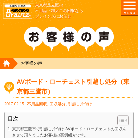
東京都足立区の
不用品・粗大ごみ回収なら
ブレインズにお任せ！
HOME
お客様の声
AVボード・ローチェスト引越し処分（東
京都三鷹市）
2017.02.15
不用品回収
,
回収処分
,
引越し片付け
目次
東京都三鷹市で引越し片付け AVボード・ローチェストの回収を
させて頂きましたお客様の実例紹介です。