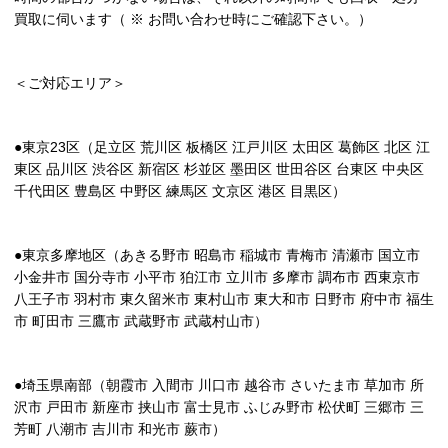
買取に伺います（ ※ お問い合わせ時にご確認下さい。）
＜ご対応エリア＞
●東京23区（足立区 荒川区 板橋区 江戸川区 太田区 葛飾区 北区 江
東区 品川区 渋谷区 新宿区 杉並区 墨田区 世田谷区 台東区 中央区
千代田区 豊島区 中野区 練馬区 文京区 港区 目黒区）
●東京多摩地区（あきる野市 昭島市 稲城市 青梅市 清瀬市 国立市
小金井市 国分寺市 小平市 狛江市 立川市 多摩市 調布市 西東京市
八王子市 羽村市 東久留米市 東村山市 東大和市 日野市 府中市 福生
市 町田市 三鷹市 武蔵野市 武蔵村山市）
●埼玉県南部（朝霞市 入間市 川口市 越谷市 さいたま市 草加市 所
沢市 戸田市 新座市 挟山市 富士見市 ふじみ野市 松伏町 三郷市 三
芳町 八潮市 吉川市 和光市 蕨市）