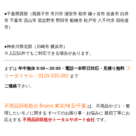
●千葉県西部（我孫子市 市川市 浦安市 柏市 鎌ヶ谷市 佐倉市 白井
市 千葉市 流山市 習志野市 野田市 船橋市 松戸市 八千代市 四街道
市）
●神奈川県北部（川崎市 横浜市）
※上記以外でもご対応できる場合があります。
フ
まずは
年中無休 9:00～20:00・電話一本即日対応・見積り無料
リーダイヤル：0120-335-282
まで
ご連絡
下さい。
不用品回収処分 Brainz 東京/埼玉/千葉
は、不用品やゴミ・整
理したいモノに関する すべてのお困り事・お悩みに 親切丁寧にお
応えする
不用品回収処分トータルサポート会社
です。