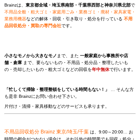
Brainzは、
東京都全域・埼玉県南部・千葉県西部と神奈川県北部
で
不用品全般・粗大ゴミ・家庭用ごみ・業務ゴミ・廃材・家具家電・
業務用機器
などの解体・回収・引き取り・処分を行っている
不用
品回収処分・買取の専門会社
です。
小さなモノから大きなモノ
まで、また
一般家庭から事務所や店
舗・倉庫
まで、要らないもの・不用品・処分品・整理したいも
の・売却したいもの・粗大ゴミなどの回収を
年中無休
で行います。
「忙しくて掃除・整理整頓をしている時間もない！」
… そんな方
も是非 Brainzにお問い合わせ下さい。
片付け・清掃・家具移動などのサービスも承ります。
不用品回収処分 Brainz 東京/埼玉/千葉
は、9:00～20:00… お
時間の都合がつかない場合は、それ以外の時間帯でも回収・処分・