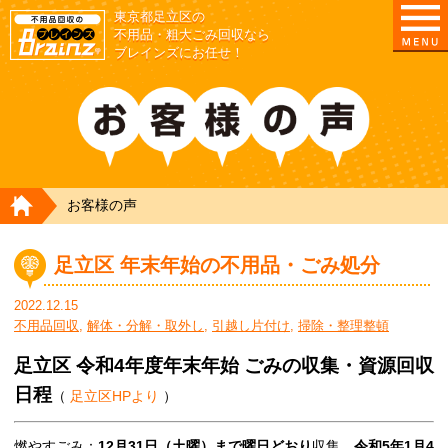
東京都足立区の
不用品・粗大ごみ回収なら
ブレインズにお任せ！
HOME
お客様の声
足立区 年末年始の不用品・ごみ処分
2022.12.15
不用品回収
,
解体・分解・取外し
,
引越し片付け
,
掃除・整理整頓
足立区 令和4年度年末年始 ごみの収集・資源回収
日程
（
足立区HPより
）
燃やすごみ：
12月31日（土曜）まで曜日どおり
収集
令和5年1月4