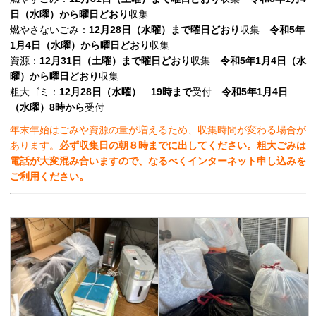
日（水曜）から曜日どおり
収集
燃やさないごみ：
12月28日（水曜）まで曜日どおり
収集
令和5年
1月4日（水曜）から曜日どおり
収集
資源：
12月31日（土曜）まで曜日どおり
収集
令和5年1月4日（水
曜）から曜日どおり
収集
粗大ゴミ：
12月28日（水曜） 19時まで
受付
令和5年1月4日
（水曜）8時から
受付
年末年始はごみや資源の量が増えるため、収集時間が変わる場合が
あります。
必ず収集日の朝８時までに出してください。粗大ごみは
電話が大変混み合いますので、なるべくインターネット申し込みを
ご利用ください。