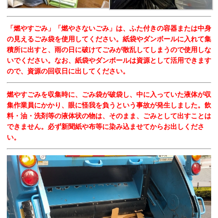
「燃やすごみ」「燃やさないごみ」は、ふた付きの容器または中身
の見えるごみ袋を使用してください。紙袋やダンボールに入れて集
積所に出すと、雨の日に破けてごみが散乱してしまうので使用しな
いでください。なお、紙袋やダンボールは資源として活用できます
ので、資源の回収日に出してください。
燃やすごみを収集時に、ごみ袋が破袋し、中に入っていた液体が収
集作業員にかかり、眼に怪我を負うという事故が発生しました。
飲
料・油・洗剤等の液体状の物は、そのまま、ごみとして出すことは
できません。必ず新聞紙や布等に染み込ませてからお出しくださ
い。