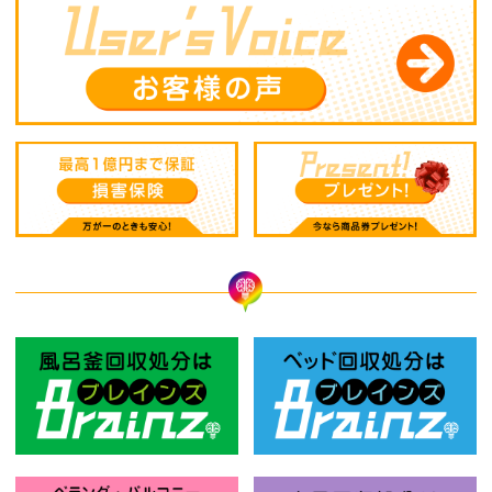
風呂釜回収処分はBrainz-ブレインズ
ベ