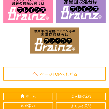
お庭の片付けはBrainz-ブレインズ-
家
家電回収処分はBrai
ページTOPへもどる
ホーム
ご依頼の流れ
料金案内
よくある質問