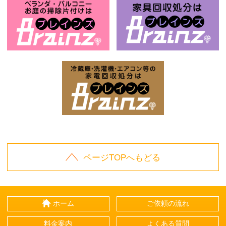
お庭の片付けはBrainz-ブレインズ-
家
家電回収処分はBrai
ページTOPへもどる
ホーム
ご依頼の流れ
料金案内
よくある質問