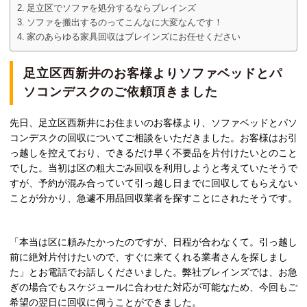
足立区でソファを処分するならブレインズ
ソファを搬出するのってこんなに大変なんです！
家のあらゆる家具回収はブレインズにお任せください
足立区西新井のお客様よりソファベッドとパ
ソコンデスクのご依頼頂きました
先日、足立区西新井にお住まいのお客様より、ソファベッドとパソ
コンデスクの回収についてご相談をいただきました。お客様はお引
っ越しを控えており、できるだけ早く不要品を片付けたいとのこと
でした。当初は区の粗大ごみ回収を利用しようと考えていたそうで
すが、予約が混み合っていて引っ越し日までに回収してもらえない
ことが分かり、急遽不用品回収業者を探すことにされたそうです。
「本当は区に頼みたかったのですが、日程が合わなくて
。引っ越し
前に絶対片付けたいので、すぐに来てくれる業者さんを探しまし
た」とお電話でお話しくださいました。弊社ブレインズでは、お急
ぎの場合でもスケジュールに合わせた対応が可能なため、今回もご
希望の翌日に回収に伺うことができました。