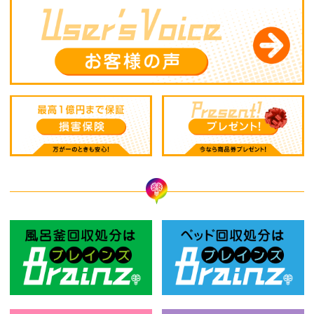
風呂釜回収処分はBrainz-ブレインズ
ベ