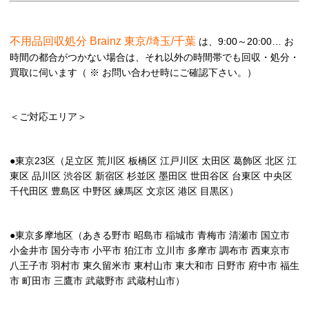
不用品回収処分 Brainz 東京/埼玉/千葉
は、9:00～20:00… お
時間の都合がつかない場合は、それ以外の時間帯でも回収・処分・
買取に伺います（ ※ お問い合わせ時にご確認下さい。）
＜ご対応エリア＞
●東京23区（足立区 荒川区 板橋区 江戸川区 太田区 葛飾区 北区 江
東区 品川区 渋谷区 新宿区 杉並区 墨田区 世田谷区 台東区 中央区
千代田区 豊島区 中野区 練馬区 文京区 港区 目黒区）
●東京多摩地区（あきる野市 昭島市 稲城市 青梅市 清瀬市 国立市
小金井市 国分寺市 小平市 狛江市 立川市 多摩市 調布市 西東京市
八王子市 羽村市 東久留米市 東村山市 東大和市 日野市 府中市 福生
市 町田市 三鷹市 武蔵野市 武蔵村山市）