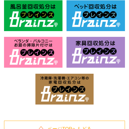
風呂釜回収処分はBrainz-ブレインズ
ベ
お庭の片付けはBrainz-ブレインズ-
家
家電回収処分はBrai
ページTOPへもどる