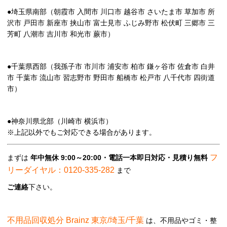
●埼玉県南部（朝霞市 入間市 川口市 越谷市 さいたま市 草加市 所
沢市 戸田市 新座市 挟山市 富士見市 ふじみ野市 松伏町 三郷市 三
芳町 八潮市 吉川市 和光市 蕨市）
●千葉県西部（我孫子市 市川市 浦安市 柏市 鎌ヶ谷市 佐倉市 白井
市 千葉市 流山市 習志野市 野田市 船橋市 松戸市 八千代市 四街道
市）
●神奈川県北部（川崎市 横浜市）
※上記以外でもご対応できる場合があります。
フ
まずは
年中無休 9:00～20:00・電話一本即日対応・見積り無料
リーダイヤル：0120-335-282
まで
ご連絡
下さい。
不用品回収処分 Brainz 東京/埼玉/千葉
は、不用品やゴミ・整