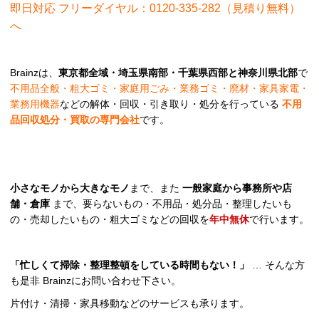
即日対応 フリーダイヤル：0120-335-282（見積り無料）
へ
Brainzは、
東京都全域・埼玉県南部・千葉県西部と神奈川県北部
で
不用品全般・粗大ゴミ・家庭用ごみ・業務ゴミ・廃材・家具家電・
業務用機器
などの解体・回収・引き取り・処分を行っている
不用
品回収処分・買取の専門会社
です。
小さなモノから大きなモノ
まで、また
一般家庭から事務所や店
舗・倉庫
まで、要らないもの・不用品・処分品・整理したいも
の・売却したいもの・粗大ゴミなどの回収を
年中無休
で行います。
「忙しくて掃除・整理整頓をしている時間もない！」
… そんな方
も是非 Brainzにお問い合わせ下さい。
片付け・清掃・家具移動などのサービスも承ります。