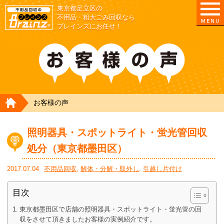
東京都足立区の
不用品・粗大ごみ回収なら
ブレインズにお任せ！
HOME
お客様の声
照明器具・スポットライト・蛍光管回収
処分（東京都墨田区）
2017.07.04
不用品回収
,
解体・分解・取外し
,
引越し片付け
目次
東京都墨田区で店舗の照明器具・スポットライト・蛍光管の回
収をさせて頂きましたお客様の実例紹介です。