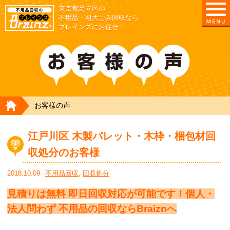
東京都足立区の
不用品・粗大ごみ回収なら
ブレインズにお任せ！
HOME
お客様の声
江戸川区 木製パレット・木枠・梱包材回
収処分のお客様
2018.10.09
不用品回収
,
回収処分
見積りは無料 即日回収対応が可能です！個人・
法人問わず 不用品の回収ならBraiznへ