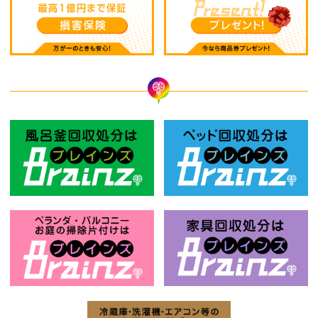
風呂釜回収処分はBrainz-ブレインズ
ベ
お庭の片付けはBrainz-ブレインズ-
家