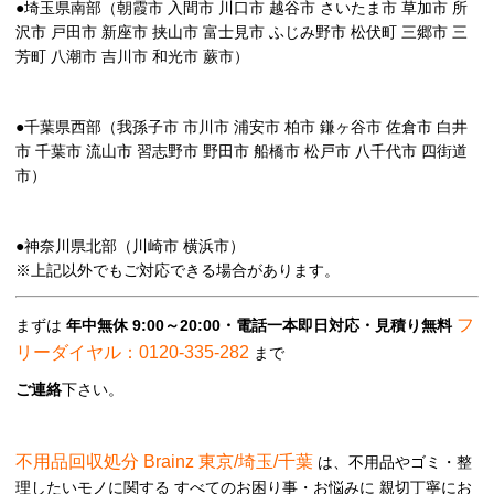
●埼玉県南部（朝霞市 入間市 川口市 越谷市 さいたま市 草加市 所
沢市 戸田市 新座市 挟山市 富士見市 ふじみ野市 松伏町 三郷市 三
芳町 八潮市 吉川市 和光市 蕨市）
●千葉県西部（我孫子市 市川市 浦安市 柏市 鎌ヶ谷市 佐倉市 白井
市 千葉市 流山市 習志野市 野田市 船橋市 松戸市 八千代市 四街道
市）
●神奈川県北部（川崎市 横浜市）
※上記以外でもご対応できる場合があります。
フ
まずは
年中無休 9:00～20:00・電話一本即日対応・見積り無料
リーダイヤル：0120-335-282
まで
ご連絡
下さい。
不用品回収処分 Brainz 東京/埼玉/千葉
は、不用品やゴミ・整
理したいモノに関する すべてのお困り事・お悩みに 親切丁寧にお