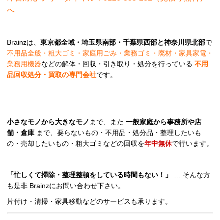
へ
Brainzは、
東京都全域・埼玉県南部・千葉県西部と神奈川県北部
で
不用品全般・粗大ゴミ・家庭用ごみ・業務ゴミ・廃材・家具家電・
業務用機器
などの解体・回収・引き取り・処分を行っている
不用
品回収処分・買取の専門会社
です。
小さなモノから大きなモノ
まで、また
一般家庭から事務所や店
舗・倉庫
まで、要らないもの・不用品・処分品・整理したいも
の・売却したいもの・粗大ゴミなどの回収を
年中無休
で行います。
「忙しくて掃除・整理整頓をしている時間もない！」
… そんな方
も是非 Brainzにお問い合わせ下さい。
片付け・清掃・家具移動などのサービスも承ります。