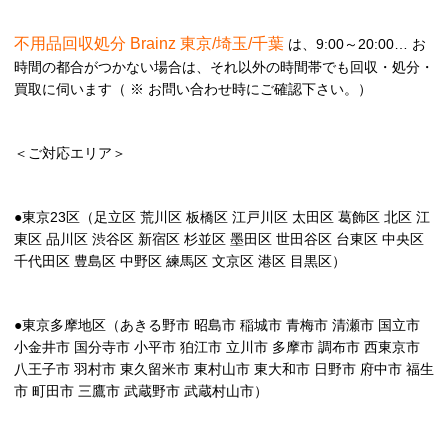
不用品回収処分 Brainz 東京/埼玉/千葉
は、9:00～20:00… お
時間の都合がつかない場合は、それ以外の時間帯でも回収・処分・
買取に伺います（ ※ お問い合わせ時にご確認下さい。）
＜ご対応エリア＞
●東京23区（足立区 荒川区 板橋区 江戸川区 太田区 葛飾区 北区 江
東区 品川区 渋谷区 新宿区 杉並区 墨田区 世田谷区 台東区 中央区
千代田区 豊島区 中野区 練馬区 文京区 港区 目黒区）
●東京多摩地区（あきる野市 昭島市 稲城市 青梅市 清瀬市 国立市
小金井市 国分寺市 小平市 狛江市 立川市 多摩市 調布市 西東京市
八王子市 羽村市 東久留米市 東村山市 東大和市 日野市 府中市 福生
市 町田市 三鷹市 武蔵野市 武蔵村山市）