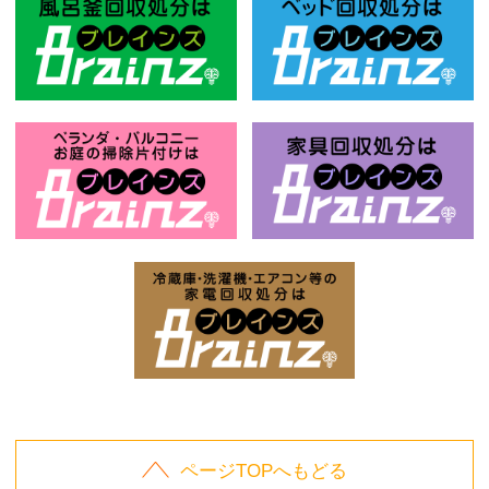
風呂釜回収処分はBrainz-ブレインズ
ベ
お庭の片付けはBrainz-ブレインズ-
家
家電回収処分はBrai
ページTOPへもどる